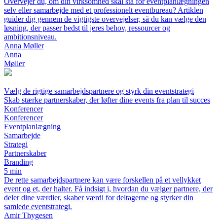
Overvejer du, om din virksomhed skal stå for eventplanlægningen
selv eller samarbejde med et professionelt eventbureau? Artiklen
guider dig gennem de vigtigste overvejelser, så du kan vælge den
løsning, der passer bedst til jeres behov, ressourcer og
ambitionsniveau.
Anna Møller
Anna
Møller
Vælg de rigtige samarbejdspartnere og styrk din eventstrategi
Skab stærke partnerskaber, der løfter dine events fra plan til succes
Konferencer
Konferencer
Eventplanlægning
Samarbejde
Strategi
Partnerskaber
Branding
5 min
De rette samarbejdspartnere kan være forskellen på et vellykket
event og et, der halter. Få indsigt i, hvordan du vælger partnere, der
deler dine værdier, skaber værdi for deltagerne og styrker din
samlede eventstrategi.
Amir Thygesen