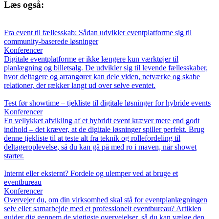
Læs også:
Fra event til fællesskab: Sådan udvikler eventplatforme sig til
community-baserede løsninger
Konferencer
Digitale eventplatforme er ikke længere kun værktøjer til
planlægning og billetsalg. De udvikler sig til levende fællesskaber,
hvor deltagere og arrangører kan dele viden, netværke og skabe
relationer, der rækker langt ud over selve eventet.
Test før showtime – tjekliste til digitale løsninger for hybride events
Konferencer
En vellykket afvikling af et hybridt event kræver mere end godt
indhold – det kræver, at de digitale løsninger spiller perfekt. Brug
denne tjekliste til at teste alt fra teknik og rollefordeling til
deltageroplevelse, så du kan gå på med ro i maven, når showet
starter.
Internt eller eksternt? Fordele og ulemper ved at bruge et
eventbureau
Konferencer
Overvejer du, om din virksomhed skal stå for eventplanlægningen
selv eller samarbejde med et professionelt eventbureau? Artiklen
guider dig gennem de vigtigste overvejelser, så du kan vælge den