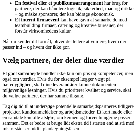
En festival eller et publikumsarrangement
har brug for
partnere, der kan håndtere logistik, sikkerhed, mad og drikke
– og måske sponsorer, der kan bidrage økonomisk.
Et internt firmaevent
kan have gavn af samarbejde med
teambuilding-firmaer, catering og kreative bureauer, der
forstår virksomhedens kultur.
Når du kender dit formål, bliver det lettere at vurdere, hvem der
passer ind – og hvem der ikke gør.
Vælg partnere, der deler dine værdier
Et godt samarbejde handler ikke kun om pris og kompetencer, men
også om værdier. Hvis du for eksempel lægger vægt på
bæredygtighed, skal dine leverandører kunne dokumentere
miljøvenlige løsninger. Hvis du prioriterer kvalitet og service, skal
du vælge partnere, der har samme tilgang.
Tag dig tid til at undersøge potentielle samarbejdspartneres tidligere
projekter, kundeanmeldelser og arbejdsmetoder. Et kort møde eller
en samtale kan ofte afsløre, om kemien og forventningerne passer
sammen. Det er bedre at bruge lidt ekstra tid i starten end at stå med
misforståelser midt i planlægningsfasen.