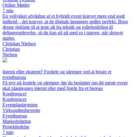
Online Møder
7 min
En vellykket afvikling af et hybridt event kræver mere end godt
indhold – det kræver, at de digitale løsninger spiller perfekt. Brug
denne tjekliste til at teste alt fra teknik og rollefordeling til
deltageroplevelse, så du kan gå på med ro i maven, når showet
starter.
Christian Nielsen
Christian
Nielsen
Internt eller eksternt? Fordele og ulemper ved at bruge et
eventbureau
Få styr på fordele og ulemper, før du beslutter om dit næste event
skal planlægges internt eller med hjælp fra et bureau
Konferencer
Konferencer
Eventplanlægning
Virksomhedsevents
Eventbureau
Markedsføring
Projektledelse
7 min