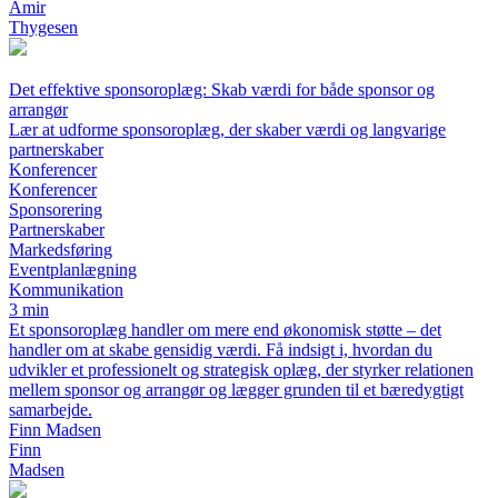
Amir
Thygesen
Det effektive sponsoroplæg: Skab værdi for både sponsor og
arrangør
Lær at udforme sponsoroplæg, der skaber værdi og langvarige
partnerskaber
Konferencer
Konferencer
Sponsorering
Partnerskaber
Markedsføring
Eventplanlægning
Kommunikation
3 min
Et sponsoroplæg handler om mere end økonomisk støtte – det
handler om at skabe gensidig værdi. Få indsigt i, hvordan du
udvikler et professionelt og strategisk oplæg, der styrker relationen
mellem sponsor og arrangør og lægger grunden til et bæredygtigt
samarbejde.
Finn Madsen
Finn
Madsen