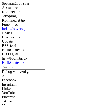
Spørgsmål og svar
Assistance
Kommentar
Jobopslag
Kom med et tip
Egne links
Indholdsoversigt
Opslag
Dokumenter
Update
RSS-feed
ButikCenter.dk
BB Digital
hej@bbdigital.dk
ButikCenter.dk
Del og vær venlig
X
Facebook
Instagram
LinkedIn
YouTube
Pinterest
TikTok