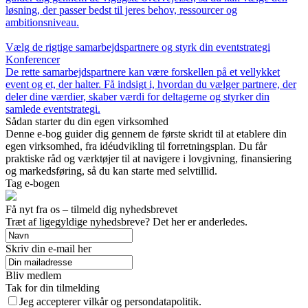
løsning, der passer bedst til jeres behov, ressourcer og
ambitionsniveau.
Vælg de rigtige samarbejdspartnere og styrk din eventstrategi
Konferencer
De rette samarbejdspartnere kan være forskellen på et vellykket
event og et, der halter. Få indsigt i, hvordan du vælger partnere, der
deler dine værdier, skaber værdi for deltagerne og styrker din
samlede eventstrategi.
Sådan starter du din egen virksomhed
Denne e-bog guider dig gennem de første skridt til at etablere din
egen virksomhed, fra idéudvikling til forretningsplan. Du får
praktiske råd og værktøjer til at navigere i lovgivning, finansiering
og markedsføring, så du kan starte med selvtillid.
Tag e-bogen
Få nyt fra os – tilmeld dig nyhedsbrevet
Træt af ligegyldige nyhedsbreve? Det her er anderledes.
Skriv din e-mail her
Bliv medlem
Tak for din tilmelding
Jeg accepterer vilkår og persondatapolitik.