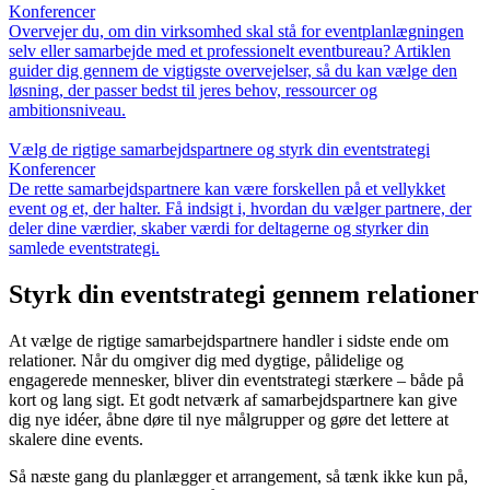
Konferencer
Overvejer du, om din virksomhed skal stå for eventplanlægningen
selv eller samarbejde med et professionelt eventbureau? Artiklen
guider dig gennem de vigtigste overvejelser, så du kan vælge den
løsning, der passer bedst til jeres behov, ressourcer og
ambitionsniveau.
Vælg de rigtige samarbejdspartnere og styrk din eventstrategi
Konferencer
De rette samarbejdspartnere kan være forskellen på et vellykket
event og et, der halter. Få indsigt i, hvordan du vælger partnere, der
deler dine værdier, skaber værdi for deltagerne og styrker din
samlede eventstrategi.
Styrk din eventstrategi gennem relationer
At vælge de rigtige samarbejdspartnere handler i sidste ende om
relationer. Når du omgiver dig med dygtige, pålidelige og
engagerede mennesker, bliver din eventstrategi stærkere – både på
kort og lang sigt. Et godt netværk af samarbejdspartnere kan give
dig nye idéer, åbne døre til nye målgrupper og gøre det lettere at
skalere dine events.
Så næste gang du planlægger et arrangement, så tænk ikke kun på,