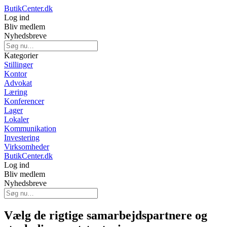
ButikCenter.dk
Log ind
Bliv medlem
Nyhedsbreve
Kategorier
Stillinger
Kontor
Advokat
Læring
Konferencer
Lager
Lokaler
Kommunikation
Investering
Virksomheder
ButikCenter.dk
Log ind
Bliv medlem
Nyhedsbreve
Vælg de rigtige samarbejdspartnere og