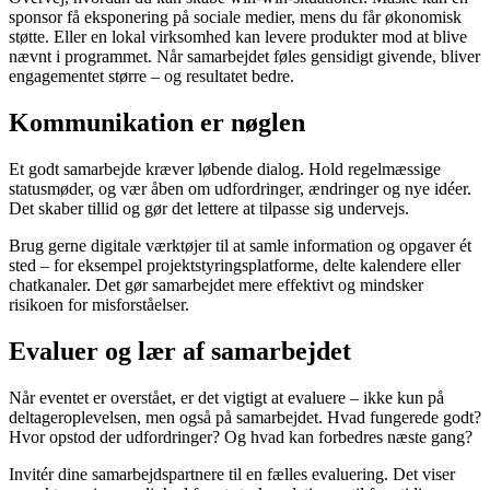
sponsor få eksponering på sociale medier, mens du får økonomisk
støtte. Eller en lokal virksomhed kan levere produkter mod at blive
nævnt i programmet. Når samarbejdet føles gensidigt givende, bliver
engagementet større – og resultatet bedre.
Kommunikation er nøglen
Et godt samarbejde kræver løbende dialog. Hold regelmæssige
statusmøder, og vær åben om udfordringer, ændringer og nye idéer.
Det skaber tillid og gør det lettere at tilpasse sig undervejs.
Brug gerne digitale værktøjer til at samle information og opgaver ét
sted – for eksempel projektstyringsplatforme, delte kalendere eller
chatkanaler. Det gør samarbejdet mere effektivt og mindsker
risikoen for misforståelser.
Evaluer og lær af samarbejdet
Når eventet er overstået, er det vigtigt at evaluere – ikke kun på
deltageroplevelsen, men også på samarbejdet. Hvad fungerede godt?
Hvor opstod der udfordringer? Og hvad kan forbedres næste gang?
Invitér dine samarbejdspartnere til en fælles evaluering. Det viser