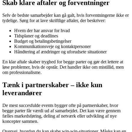
Skab klare aftaler og forventninger
Selv de bedste samarbejder kan gå galt, hvis forventningerne ikke er
tydelige. Sørg for at lave skriftlige aftaler, der beskriver:
Hvem der har ansvar for hvad
Tidsplaner og deadlines
Budget og betalingsbetingelser
Kommunikationsveje og kontaktpersoner
Håndtering af ændringer og uforudsete situationer
En klar aftale skaber tryghed for begge parter og gør det lettere at
løse problemer, hvis de opstår. Det handler ikke om mistillid, men
om professionalisme.
Tænk i partnerskaber – ikke kun
leverandører
De mest succesfulde events bygger ofte på partnerskaber, hvor
begge parter får værdi ud af samarbejdet. Det kan være gennem
fælles markedsføring, deling af netværk eller udvikling af nye
koncepter sammen.
Overvej, hvordan du kan skabe win-win-situationer. Måske kan en