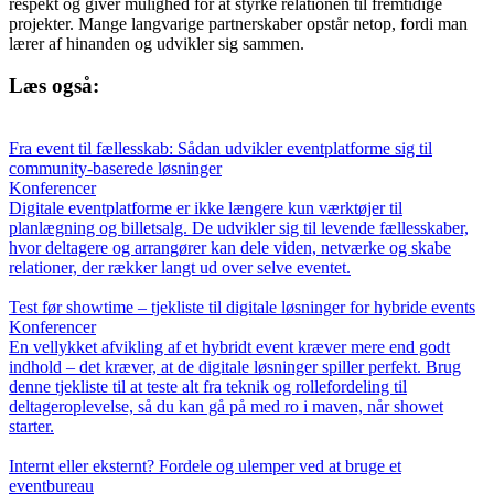
respekt og giver mulighed for at styrke relationen til fremtidige
projekter. Mange langvarige partnerskaber opstår netop, fordi man
lærer af hinanden og udvikler sig sammen.
Læs også:
Fra event til fællesskab: Sådan udvikler eventplatforme sig til
community-baserede løsninger
Konferencer
Digitale eventplatforme er ikke længere kun værktøjer til
planlægning og billetsalg. De udvikler sig til levende fællesskaber,
hvor deltagere og arrangører kan dele viden, netværke og skabe
relationer, der rækker langt ud over selve eventet.
Test før showtime – tjekliste til digitale løsninger for hybride events
Konferencer
En vellykket afvikling af et hybridt event kræver mere end godt
indhold – det kræver, at de digitale løsninger spiller perfekt. Brug
denne tjekliste til at teste alt fra teknik og rollefordeling til
deltageroplevelse, så du kan gå på med ro i maven, når showet
starter.
Internt eller eksternt? Fordele og ulemper ved at bruge et
eventbureau