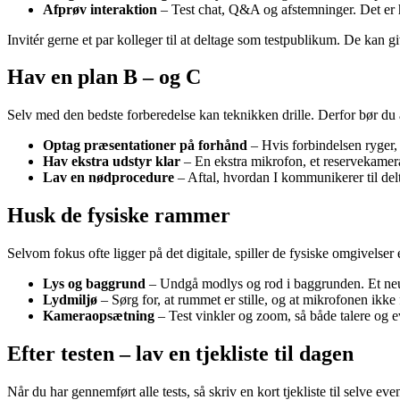
Afprøv interaktion
– Test chat, Q&A og afstemninger. Det er he
Invitér gerne et par kolleger til at deltage som testpublikum. De kan g
Hav en plan B – og C
Selv med den bedste forberedelse kan teknikken drille. Derfor bør du
Optag præsentationer på forhånd
– Hvis forbindelsen ryger, k
Hav ekstra udstyr klar
– En ekstra mikrofon, et reservekamera
Lav en nødprocedure
– Aftal, hvordan I kommunikerer til delt
Husk de fysiske rammer
Selvom fokus ofte ligger på det digitale, spiller de fysiske omgivelser 
Lys og baggrund
– Undgå modlys og rod i baggrunden. Et neutra
Lydmiljø
– Sørg for, at rummet er stille, og at mikrofonen ikke
Kameraopsætning
– Test vinkler og zoom, så både talere og ev
Efter testen – lav en tjekliste til dagen
Når du har gennemført alle tests, så skriv en kort tjekliste til selve e