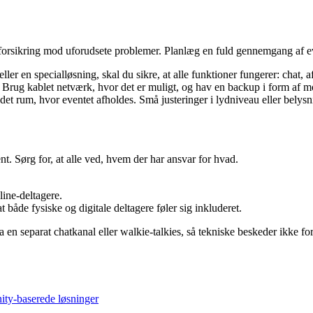
 forsikring mod uforudsete problemer. Planlæg en fuld gennemgang af even
r en specialløsning, skal du sikre, at alle funktioner fungerer: chat,
 Brug kablet netværk, hvor det er muligt, og hav en backup i form af mob
det rum, hvor eventet afholdes. Små justeringer i lydniveau eller belysn
nt. Sørg for, at alle ved, hvem der har ansvar for hvad.
line-deltagere.
både fysiske og digitale deltagere føler sig inkluderet.
en separat chatkanal eller walkie-talkies, så tekniske beskeder ikke for
nity-baserede løsninger