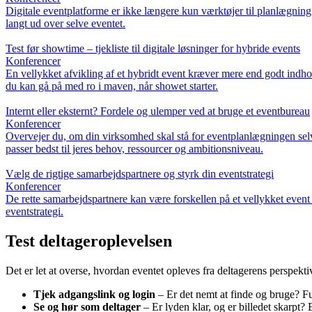
Digitale eventplatforme er ikke længere kun værktøjer til planlægning 
langt ud over selve eventet.
Test før showtime – tjekliste til digitale løsninger for hybride events
Konferencer
En vellykket afvikling af et hybridt event kræver mere end godt indhold –
du kan gå på med ro i maven, når showet starter.
Internt eller eksternt? Fordele og ulemper ved at bruge et eventbureau
Konferencer
Overvejer du, om din virksomhed skal stå for eventplanlægningen selv
passer bedst til jeres behov, ressourcer og ambitionsniveau.
Vælg de rigtige samarbejdspartnere og styrk din eventstrategi
Konferencer
De rette samarbejdspartnere kan være forskellen på et vellykket event o
eventstrategi.
Test deltageroplevelsen
Det er let at overse, hvordan eventet opleves fra deltagerens perspekti
Tjek adgangslink og login
– Er det nemt at finde og bruge? F
Se og hør som deltager
– Er lyden klar, og er billedet skarpt? 