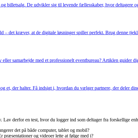
og billetsalg. De udvikler sig til levende fællesskaber, hvor deltagere 
 det kræver, at de digitale løsninger spiller perfekt. Brug denne tjekliste
 eller samarbejde med et professionelt eventbureau? Artiklen guider dig
g et, der halter. Få indsigt i, hvordan du vælger partnere, der deler di
v. Lav derfor en test, hvor du logger ind som deltager fra forskellige en
ungerer det på både computer, tablet og mobil?
Er præsentationer og videoer lette at følge med i?