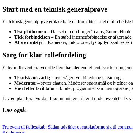
Start med en teknisk generalprøve
En teknisk generalprøve er ikke bare en formalitet – det er din bedste
Test platformen
– Uanset om du bruger Teams, Zoom, Hopin elle
Tjek forbindelsen
– En stabil internetforbindelse er afgørende.
Afprøv udstyr
– Kameraer, mikrofoner, lys og lyd skal testes i 
Sørg for klar rollefordeling
Et hybridt event kræver ofte flere hænder end et rent fysisk arrangeme
Teknisk ansvarlig
– overvåger lyd, billede og streaming.
Moderator
– styrer chatten, håndterer spørgsmål og hjælper on
Vært eller facilitator
– binder programmet sammen og sikrer, at 
Lav en plan for, hvordan I kommunikerer internt under eventet – fx via 
Læs også:
Fra event til fællesskab: Sådan udvikler eventplatforme sig til commu
Konferencer