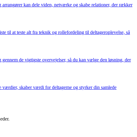
og arrangører kan dele viden, netværke og skabe relationer, der rækker
 til at teste alt fra teknik og rollefordeling til deltageroplevelse, så
 gennem de vigtigste overvejelser, så du kan vælge den løsning, der
ne værdier, skaber værdi for deltagerne og styrker din samlede
heder.