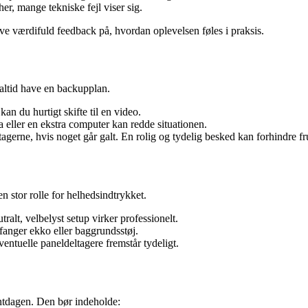
r, mange tekniske fejl viser sig.
ive værdifuld feedback på, hvordan oplevelsen føles i praksis.
 altid have en backupplan.
an du hurtigt skifte til en video.
 eller en ekstra computer kan redde situationen.
agerne, hvis noget går galt. En rolig og tydelig besked kan forhindre fru
en stor rolle for helhedsindtrykket.
lt, velbelyst setup virker professionelt.
 fanger ekko eller baggrundsstøj.
entuelle paneldeltagere fremstår tydeligt.
ventdagen. Den bør indeholde: