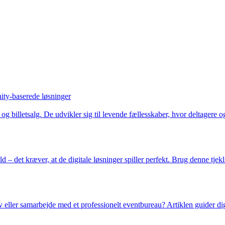
nity-baserede løsninger
og billetsalg. De udvikler sig til levende fællesskaber, hvor deltagere 
 det kræver, at de digitale løsninger spiller perfekt. Brug denne tjekliste
 eller samarbejde med et professionelt eventbureau? Artiklen guider dig