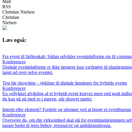
Mail
RSS
Christian Nielsen
Christian
Nielsen
Læs også:
Fra event til fællesskab: Sådan udvikler eventplatforme sig til commu
Konferencer
Digitale eventplatforme er ikke længere kun værktøjer til planlægning 
langt ud over selve eventet.
Test før showtime – tjekliste til digitale løsninger for hybride events
Konferencer
En vellykket afvikling af et hybridt event kræver mere end godt indhold –
du kan gå på med ro i maven, når showet starter.
Internt eller eksternt? Fordele og ulemper ved at bruge et eventbureau
Konferencer
Overvejer du, om din virksomhed skal stå for eventplanlægningen selv
passer bedst til jeres behov, ressourcer og ambitionsniveau.