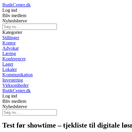
ButikCenter.dk
Log ind
Bliv medlem
Nyhedsbreve
Kategorier
Stillinger
Kontor
Advokat
Læring
Konferencer
Lager
Lokaler
Kommunikation
Investering
Virksomheder
ButikCenter.dk
Log ind
Bliv medlem
Nyhedsbreve
Test før showtime – tjekliste til digitale lø