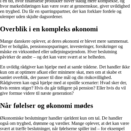
I en tid, hvor finansielle produkter bliver stadig mere komplekse, og
hvor markedsføringen kan være svær at gennemskue, giver uvildighed
en tryghed. Du får en sparringspartner, der kan forklare fordele og
ulemper uden skjulte dagsordener.
Overblik i en kompleks økonomi
Mange danskere oplever, at deres økonomi er blevet mere sammensat.
Der er boliglån, pensionsopsparinger, investeringer, forsikringer og
måske en virksomhed eller udlejningsejendom. Hver beslutning
påvirker de andre – og det kan være svært at se helheden.
En uvildig rådgiver kan hjælpe med at samle trådene. Det handler ikke
kun om at optimere afkast eller minimere skat, men om at skabe et
samlet overblik, der passer til dine mål og din risikovillighed.
Rådgiveren kan også hjælpe med at opstille scenarier: Hvad sker der,
hvis renten stiger? Hvis du går tidligere på pension? Eller hvis du vil
give formue videre til næste generation?
Når følelser og økonomi mødes
Økonomiske beslutninger handler sjældent kun om tal. De handler
også om tryghed, drømme og værdier. Mange oplever, at det kan være
svært at træffe beslutninger, når følelserne spiller ind – for eksempel