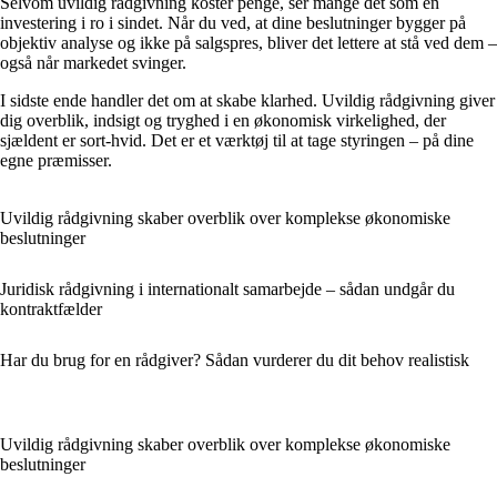
Selvom uvildig rådgivning koster penge, ser mange det som en
investering i ro i sindet. Når du ved, at dine beslutninger bygger på
objektiv analyse og ikke på salgspres, bliver det lettere at stå ved dem –
også når markedet svinger.
I sidste ende handler det om at skabe klarhed. Uvildig rådgivning giver
dig overblik, indsigt og tryghed i en økonomisk virkelighed, der
sjældent er sort-hvid. Det er et værktøj til at tage styringen – på dine
egne præmisser.
Uvildig rådgivning skaber overblik over komplekse økonomiske
beslutninger
Juridisk rådgivning i internationalt samarbejde – sådan undgår du
kontraktfælder
Har du brug for en rådgiver? Sådan vurderer du dit behov realistisk
Uvildig rådgivning skaber overblik over komplekse økonomiske
beslutninger