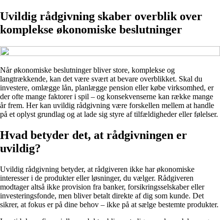
Uvildig rådgivning skaber overblik over
komplekse økonomiske beslutninger
Når økonomiske beslutninger bliver store, komplekse og
langtrækkende, kan det være svært at bevare overblikket. Skal du
investere, omlægge lån, planlægge pension eller købe virksomhed, er
der ofte mange faktorer i spil – og konsekvenserne kan række mange
år frem. Her kan uvildig rådgivning være forskellen mellem at handle
på et oplyst grundlag og at lade sig styre af tilfældigheder eller følelser.
Hvad betyder det, at rådgivningen er
uvildig?
Uvildig rådgivning betyder, at rådgiveren ikke har økonomiske
interesser i de produkter eller løsninger, du vælger. Rådgiveren
modtager altså ikke provision fra banker, forsikringsselskaber eller
investeringsfonde, men bliver betalt direkte af dig som kunde. Det
sikrer, at fokus er på dine behov – ikke på at sælge bestemte produkter.