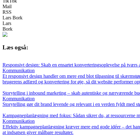
TikTok
Mail
RSS
Lars Bork
Lars
Bork
Læs også:
Responsivt design: Skab en ensartet konverteringsoplevelse på tværs 
Kommunikation
Et responsivt design handler om mere end blot tilpasning til skærmst
brugerens adfærd og konvertering for øje, så dit website performer opt
Storytelling i inbound marketing – skab autentiske og nærværende b
Kommunikation
Storytelling gør dit brand levende og relevant i en verden fyldt med 
Kampagneplanlægning med fokus: Sådan sikrer du, at ressourcerne m
Kommunikation
Effektiv kampagneplanlægning kræver mere end gode idéer – det hand
at indsatsen giver målbare resultater.