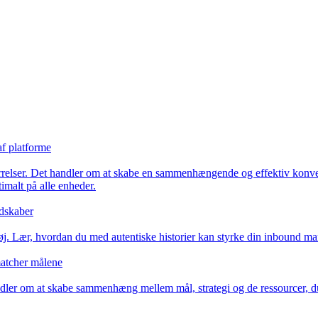
af platforme
ørrelser. Det handler om at skabe en sammenhængende og effektiv konve
imalt på alle enheder.
udskaber
støj. Lær, hvordan du med autentiske historier kan styrke din inbound m
atcher målene
ler om at skabe sammenhæng mellem mål, strategi og de ressourcer, du 