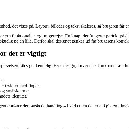
enhed, det vises på. Layout, billeder og tekst skaleres, så brugeren får e
er om funktionalitet og brugerrejse. En knap, der fungerer perfekt på 
skuelig på en lille. Derfor skal designet tænkes ud fra brugerens kontek
r det er vigtigt
plevelsen føles genkendelig. Hvis design, farver eller funktioner ændrer
me.
er trykker med finger.
re og små skærme.
ndets identitet.
nnemfører den ønskede handling – hvad enten det er et køb, en tilmeld