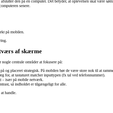
 afslutter den på en computer. Det betyder, at oplevelsen skal være søm
 computeren senere.
fekt på mobilen.
ring.
 tværs af skærme
r nogle centrale områder at fokusere på:
ke på og placeret strategisk. På mobilen bør de være store nok til at ramm
ørg for, at tastaturet matcher inputtypen (fx tal ved telefonnummer).
igt – især på mobile netværk.
rast, så indholdet er tilgængeligt for alle.
 at handle.