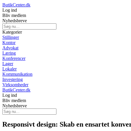
ButikCenter.dk
Log ind
Bliv medlem
Nyhedsbreve
Kategorier
Stillinger
Kontor
Advokat
Læring
Konferencer
Lager
Lokaler
Kommunikation
Investering
Virksomheder
ButikCenter.dk
Log ind
Bliv medlem
Nyhedsbreve
Responsivt design: Skab en ensartet konver