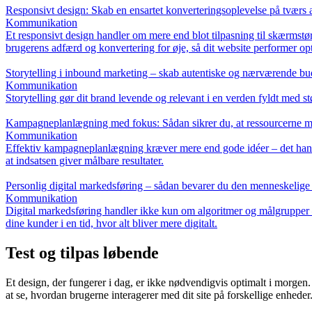
Responsivt design: Skab en ensartet konverteringsoplevelse på tværs 
Kommunikation
Et responsivt design handler om mere end blot tilpasning til skærmst
brugerens adfærd og konvertering for øje, så dit website performer opt
Storytelling i inbound marketing – skab autentiske og nærværende b
Kommunikation
Storytelling gør dit brand levende og relevant i en verden fyldt med 
Kampagneplanlægning med fokus: Sådan sikrer du, at ressourcerne m
Kommunikation
Effektiv kampagneplanlægning kræver mere end gode idéer – det hand
at indsatsen giver målbare resultater.
Personlig digital markedsføring – sådan bevarer du den menneskelige
Kommunikation
Digital markedsføring handler ikke kun om algoritmer og målgrupper –
dine kunder i en tid, hvor alt bliver mere digitalt.
Test og tilpas løbende
Et design, der fungerer i dag, er ikke nødvendigvis optimalt i morg
at se, hvordan brugerne interagerer med dit site på forskellige enheder