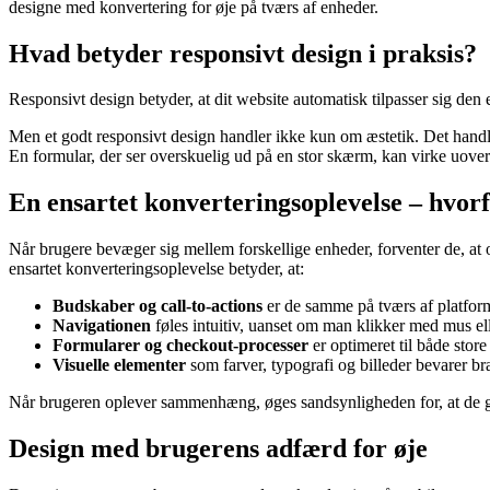
designe med konvertering for øje på tværs af enheder.
Hvad betyder responsivt design i praksis?
Responsivt design betyder, at dit website automatisk tilpasser sig den 
Men et godt responsivt design handler ikke kun om æstetik. Det handl
En formular, der ser overskuelig ud på en stor skærm, kan virke uover
En ensartet konverteringsoplevelse – hvorfo
Når brugere bevæger sig mellem forskellige enheder, forventer de, at o
ensartet konverteringsoplevelse betyder, at:
Budskaber og call-to-actions
er de samme på tværs af platfor
Navigationen
føles intuitiv, uanset om man klikker med mus ell
Formularer og checkout-processer
er optimeret til både sto
Visuelle elementer
som farver, typografi og billeder bevarer bra
Når brugeren oplever sammenhæng, øges sandsynligheden for, at de ge
Design med brugerens adfærd for øje