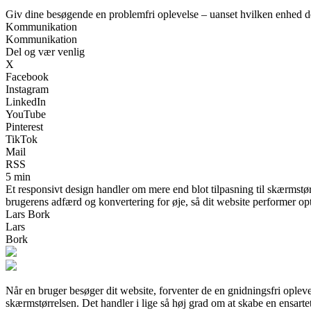
Giv dine besøgende en problemfri oplevelse – uanset hvilken enhed d
Kommunikation
Kommunikation
Del og vær venlig
X
Facebook
Instagram
LinkedIn
YouTube
Pinterest
TikTok
Mail
RSS
5 min
Et responsivt design handler om mere end blot tilpasning til skærmst
brugerens adfærd og konvertering for øje, så dit website performer opt
Lars Bork
Lars
Bork
Når en bruger besøger dit website, forventer de en gnidningsfri opleve
skærmstørrelsen. Det handler i lige så høj grad om at skabe en ensartet