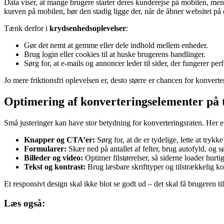
Data viser, at mange brugere starter deres kunderejse på mobilen, men
kurven på mobilen, bør den stadig ligge der, når de åbner websitet på
Tænk derfor i
krydsenhedsoplevelser
:
Gør det nemt at gemme eller dele indhold mellem enheder.
Brug login eller cookies til at huske brugerens handlinger.
Sørg for, at e-mails og annoncer leder til sider, der fungerer per
Jo mere friktionsfri oplevelsen er, desto større er chancen for konverte
Optimering af konverteringselementer på
Små justeringer kan have stor betydning for konverteringsraten. Her e
Knapper og CTA’er:
Sørg for, at de er tydelige, lette at tryk
Formularer:
Skær ned på antallet af felter, brug autofyld, og s
Billeder og video:
Optimer filstørrelser, så siderne loader hurt
Tekst og kontrast:
Brug læsbare skrifttyper og tilstrækkelig kont
Et responsivt design skal ikke blot se godt ud – det skal få brugeren til
Læs også: