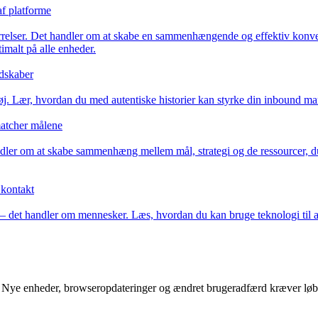
af platforme
ørrelser. Det handler om at skabe en sammenhængende og effektiv konve
imalt på alle enheder.
udskaber
støj. Lær, hvordan du med autentiske historier kan styrke din inbound m
atcher målene
ler om at skabe sammenhæng mellem mål, strategi og de ressourcer, du 
 kontakt
 det handler om mennesker. Læs, hvordan du kan bruge teknologi til at 
en. Nye enheder, browseropdateringer og ændret brugeradfærd kræver lø
.