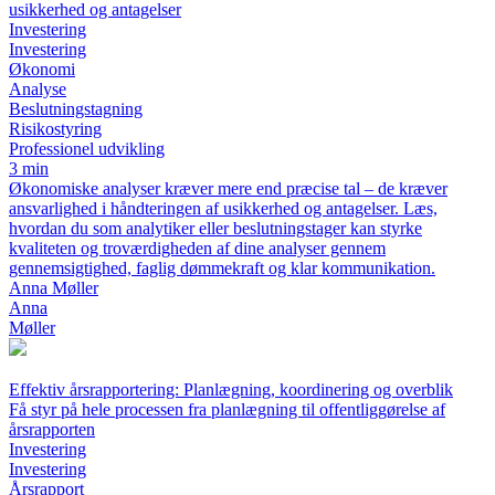
usikkerhed og antagelser
Investering
Investering
Økonomi
Analyse
Beslutningstagning
Risikostyring
Professionel udvikling
3 min
Økonomiske analyser kræver mere end præcise tal – de kræver
ansvarlighed i håndteringen af usikkerhed og antagelser. Læs,
hvordan du som analytiker eller beslutningstager kan styrke
kvaliteten og troværdigheden af dine analyser gennem
gennemsigtighed, faglig dømmekraft og klar kommunikation.
Anna Møller
Anna
Møller
Effektiv årsrapportering: Planlægning, koordinering og overblik
Få styr på hele processen fra planlægning til offentliggørelse af
årsrapporten
Investering
Investering
Årsrapport