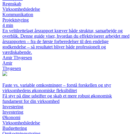
Regnskab
Virksomhedsledelse
Kommunikation
Projektstyring
4 min
En veltilrettelagt årsrapport kræver både struktur, samarbejde og
overblik. Denne guide viser, hvordan du effektiviserer arbejdet med
årsrapporten – fra de første forberedelser til den endelige
godkendelse – så resultatet bliver både professionelt og
værdiskabende.
Amir Thygesen
Amir
Thygesen
Faste vs. variable omkostninger – forstå forskellen og styr
virksomhedens økonomiske fleksibilitet
Få styr på dine udgifter og skab et mere robust økonomisk
fundament for din virksomhed
Investering
Investering
Økonomi
Virksomhedsledelse
Budgettering
Omkostningsstyring