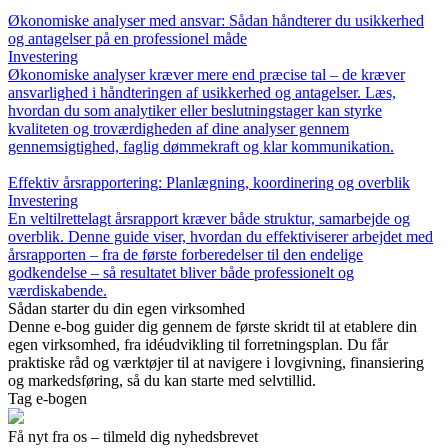
Økonomiske analyser med ansvar: Sådan håndterer du usikkerhed
og antagelser på en professionel måde
Investering
Økonomiske analyser kræver mere end præcise tal – de kræver
ansvarlighed i håndteringen af usikkerhed og antagelser. Læs,
hvordan du som analytiker eller beslutningstager kan styrke
kvaliteten og troværdigheden af dine analyser gennem
gennemsigtighed, faglig dømmekraft og klar kommunikation.
Effektiv årsrapportering: Planlægning, koordinering og overblik
Investering
En veltilrettelagt årsrapport kræver både struktur, samarbejde og
overblik. Denne guide viser, hvordan du effektiviserer arbejdet med
årsrapporten – fra de første forberedelser til den endelige
godkendelse – så resultatet bliver både professionelt og
værdiskabende.
Sådan starter du din egen virksomhed
Denne e-bog guider dig gennem de første skridt til at etablere din
egen virksomhed, fra idéudvikling til forretningsplan. Du får
praktiske råd og værktøjer til at navigere i lovgivning, finansiering
og markedsføring, så du kan starte med selvtillid.
Tag e-bogen
Få nyt fra os – tilmeld dig nyhedsbrevet