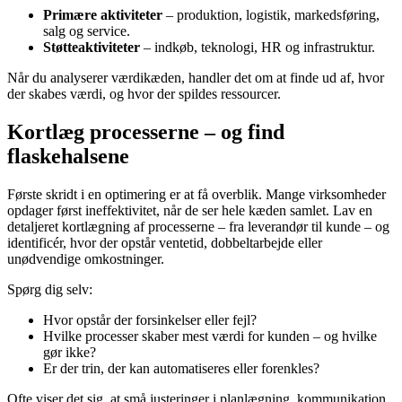
Primære aktiviteter
– produktion, logistik, markedsføring,
salg og service.
Støtteaktiviteter
– indkøb, teknologi, HR og infrastruktur.
Når du analyserer værdikæden, handler det om at finde ud af, hvor
der skabes værdi, og hvor der spildes ressourcer.
Kortlæg processerne – og find
flaskehalsene
Første skridt i en optimering er at få overblik. Mange virksomheder
opdager først ineffektivitet, når de ser hele kæden samlet. Lav en
detaljeret kortlægning af processerne – fra leverandør til kunde – og
identificér, hvor der opstår ventetid, dobbeltarbejde eller
unødvendige omkostninger.
Spørg dig selv:
Hvor opstår der forsinkelser eller fejl?
Hvilke processer skaber mest værdi for kunden – og hvilke
gør ikke?
Er der trin, der kan automatiseres eller forenkles?
Ofte viser det sig, at små justeringer i planlægning, kommunikation