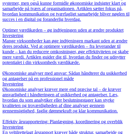
systemer, men også kunne formidle økonomiske indsigter klart og
samarbejde på tværs af organisationen. Artiklen sætter fokus på,
hvordan kommunikation og tværfagligt samarbejde bliver nøglen til
succes i en digital og foranderlig hverdag.
Optimer værdikæden – øg indtjeningen uden at ændre produktet
Investering
Mange virksomheder kan øge indtjeningen markant uden at ændre
deres produkt. Ved at optimere værdikæden – fra leverandør til
kunde – kan du reducere omkostninger, øge effektiviteten og skabe
mere værdi. Artiklen guider dig til, hvordan du finder og udnytter
potentialet i din virksomheds værdikæde.
Økonomiske analyser med ansvar: Sådan håndterer du usikkerhed
og antagelser på en professionel måde
Investering
Økonomiske analyser kræver mere end præcise tal – de kræver
ansvarlighed i håndteringen af usikkerhed og antagelser. Læs,
hvordan du som analytiker eller beslutningstager kan styrke
kvaliteten og troværdigheden af dine analyser gennem
gennemsigtighed, faglig dømmekraft og klar kommunikation.
Effektiv årsrapportering: Planlægning, koordinering og overblik
Investering
En veltilrettelagt årsrapport kræver både struktur, samarbejde og