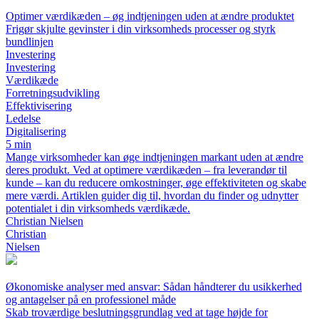
Optimer værdikæden – øg indtjeningen uden at ændre produktet
Frigør skjulte gevinster i din virksomheds processer og styrk
bundlinjen
Investering
Investering
Værdikæde
Forretningsudvikling
Effektivisering
Ledelse
Digitalisering
5 min
Mange virksomheder kan øge indtjeningen markant uden at ændre
deres produkt. Ved at optimere værdikæden – fra leverandør til
kunde – kan du reducere omkostninger, øge effektiviteten og skabe
mere værdi. Artiklen guider dig til, hvordan du finder og udnytter
potentialet i din virksomheds værdikæde.
Christian Nielsen
Christian
Nielsen
Økonomiske analyser med ansvar: Sådan håndterer du usikkerhed
og antagelser på en professionel måde
Skab troværdige beslutningsgrundlag ved at tage højde for