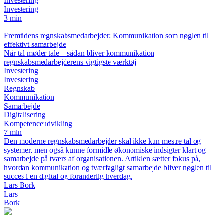
Investering
Investering
3 min
Fremtidens regnskabsmedarbejder: Kommunikation som nøglen til
effektivt samarbejde
Når tal møder tale – sådan bliver kommunikation
regnskabsmedarbejderens vigtigste værktøj
Investering
Investering
Regnskab
Kommunikation
Samarbejde
Digitalisering
Kompetenceudvikling
7 min
Den moderne regnskabsmedarbejder skal ikke kun mestre tal og
systemer, men også kunne formidle økonomiske indsigter klart og
samarbejde på tværs af organisationen. Artiklen sætter fokus på,
hvordan kommunikation og tværfagligt samarbejde bliver nøglen til
succes i en digital og foranderlig hverdag.
Lars Bork
Lars
Bork