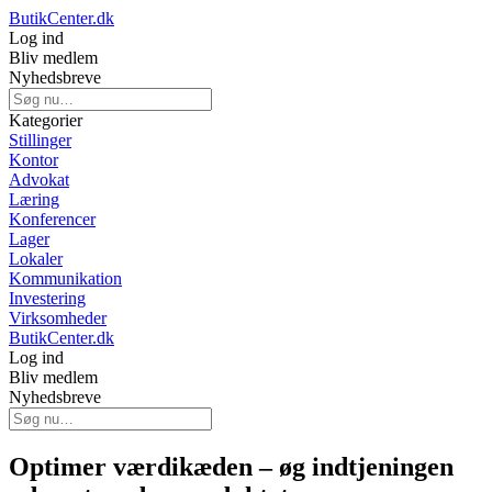
ButikCenter.dk
Log ind
Bliv medlem
Nyhedsbreve
Kategorier
Stillinger
Kontor
Advokat
Læring
Konferencer
Lager
Lokaler
Kommunikation
Investering
Virksomheder
ButikCenter.dk
Log ind
Bliv medlem
Nyhedsbreve
Optimer værdikæden – øg indtjeningen