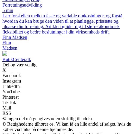
Forretningsudvikling
5 min
Lær forskellen mellem faste og variable omkostninger, og forstå
hvordan du kan bruge den viden til at planlægge, prissætte og
tilpasse din forretning. Artiklen guider dig til større økonomisk
fleksibilitet og bedre beslutninger i din virksomheds drift.
Finn Madsen
Finn
Madsen
ButikCenter.dk
Del og vær venlig
X
Facebook
Instagram
LinkedIn
YouTube
Pinterest
TikTok
Mail
RSS
© Ingen del må gengives uden skriftlig tilladelse.
© Rettighederne tilhører os. Vi kan få en lille andel af salget, hvis du
køber via links på denne hjemmeside.