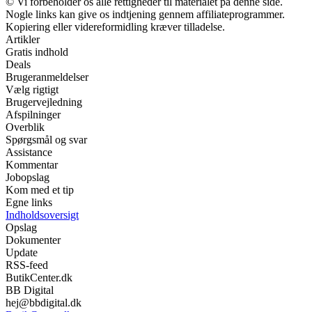
© Vi forbeholder os alle rettigheder til materialet på denne side.
Nogle links kan give os indtjening gennem affiliateprogrammer.
Kopiering eller videreformidling kræver tilladelse.
Artikler
Gratis indhold
Deals
Brugeranmeldelser
Vælg rigtigt
Brugervejledning
Afspilninger
Overblik
Spørgsmål og svar
Assistance
Kommentar
Jobopslag
Kom med et tip
Egne links
Indholdsoversigt
Opslag
Dokumenter
Update
RSS-feed
ButikCenter.dk
BB Digital
hej@bbdigital.dk