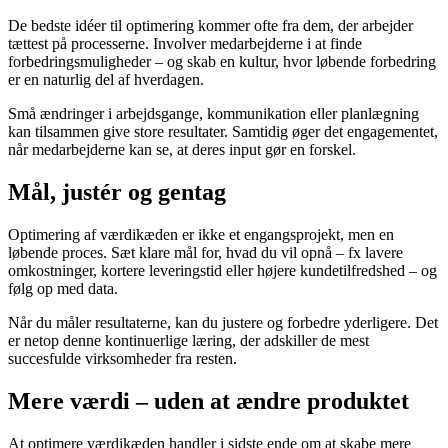
De bedste idéer til optimering kommer ofte fra dem, der arbejder
tættest på processerne. Involver medarbejderne i at finde
forbedringsmuligheder – og skab en kultur, hvor løbende forbedring
er en naturlig del af hverdagen.
Små ændringer i arbejdsgange, kommunikation eller planlægning
kan tilsammen give store resultater. Samtidig øger det engagementet,
når medarbejderne kan se, at deres input gør en forskel.
Mål, justér og gentag
Optimering af værdikæden er ikke et engangsprojekt, men en
løbende proces. Sæt klare mål for, hvad du vil opnå – fx lavere
omkostninger, kortere leveringstid eller højere kundetilfredshed – og
følg op med data.
Når du måler resultaterne, kan du justere og forbedre yderligere. Det
er netop denne kontinuerlige læring, der adskiller de mest
succesfulde virksomheder fra resten.
Mere værdi – uden at ændre produktet
At optimere værdikæden handler i sidste ende om at skabe mere