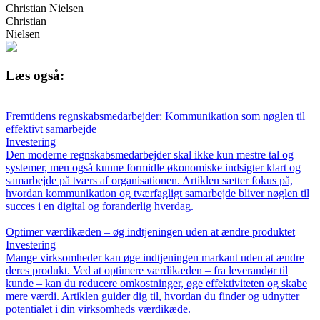
Christian Nielsen
Christian
Nielsen
Læs også:
Fremtidens regnskabsmedarbejder: Kommunikation som nøglen til
effektivt samarbejde
Investering
Den moderne regnskabsmedarbejder skal ikke kun mestre tal og
systemer, men også kunne formidle økonomiske indsigter klart og
samarbejde på tværs af organisationen. Artiklen sætter fokus på,
hvordan kommunikation og tværfagligt samarbejde bliver nøglen til
succes i en digital og foranderlig hverdag.
Optimer værdikæden – øg indtjeningen uden at ændre produktet
Investering
Mange virksomheder kan øge indtjeningen markant uden at ændre
deres produkt. Ved at optimere værdikæden – fra leverandør til
kunde – kan du reducere omkostninger, øge effektiviteten og skabe
mere værdi. Artiklen guider dig til, hvordan du finder og udnytter
potentialet i din virksomheds værdikæde.