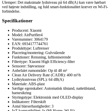
Ulemper: Det maksimale lydniveau på 64 dB(A) kan være hørbart
ved højeste indstilling, og fuld smart-funktionalitet kræver en Wi-Fi-
forbindelse.
Specifikationer
Producent: Xiaomi
Model: AirPurifier4
Varenummer: 3064179
EAN: 6934177744761
Produkttype: Luftrenser
Placering/montering: Gulvstående
Funktioner: Rensning, luftioniserende
Filtertype: Xiaomi High Efficiency-filter
Sensorer: Støvsensor
Anbefalet rumområde: Op til 48 m²
Clean Air Delivery Rate (CADR): 400 m³/h
Lydtryksniveau (SPL): 64 dB(A)
Materiale: ABS-plast
Særlige egenskaber: Automatisk tilstand, nattetilstand,
barnesikring
Styringstype: Elektronisk med OLED-display
Indikatorer: Filterskift
Antal blæserhastigheder: 3
IoT-kompatibilitet: Ja (Mi Home, Wi-Fi)