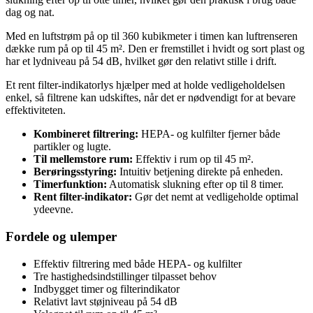
dag og nat.
Med en luftstrøm på op til 360 kubikmeter i timen kan luftrenseren
dække rum på op til 45 m². Den er fremstillet i hvidt og sort plast og
har et lydniveau på 54 dB, hvilket gør den relativt stille i drift.
Et rent filter-indikatorlys hjælper med at holde vedligeholdelsen
enkel, så filtrene kan udskiftes, når det er nødvendigt for at bevare
effektiviteten.
Kombineret filtrering:
HEPA- og kulfilter fjerner både
partikler og lugte.
Til mellemstore rum:
Effektiv i rum op til 45 m².
Berøringsstyring:
Intuitiv betjening direkte på enheden.
Timerfunktion:
Automatisk slukning efter op til 8 timer.
Rent filter-indikator:
Gør det nemt at vedligeholde optimal
ydeevne.
Fordele og ulemper
Effektiv filtrering med både HEPA- og kulfilter
Tre hastighedsindstillinger tilpasset behov
Indbygget timer og filterindikator
Relativt lavt støjniveau på 54 dB