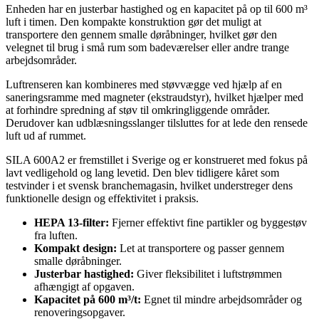
Enheden har en justerbar hastighed og en kapacitet på op til 600 m³
luft i timen. Den kompakte konstruktion gør det muligt at
transportere den gennem smalle døråbninger, hvilket gør den
velegnet til brug i små rum som badeværelser eller andre trange
arbejdsområder.
Luftrenseren kan kombineres med støvvægge ved hjælp af en
saneringsramme med magneter (ekstraudstyr), hvilket hjælper med
at forhindre spredning af støv til omkringliggende områder.
Derudover kan udblæsningsslanger tilsluttes for at lede den rensede
luft ud af rummet.
SILA 600A2 er fremstillet i Sverige og er konstrueret med fokus på
lavt vedligehold og lang levetid. Den blev tidligere kåret som
testvinder i et svensk branchemagasin, hvilket understreger dens
funktionelle design og effektivitet i praksis.
HEPA 13-filter:
Fjerner effektivt fine partikler og byggestøv
fra luften.
Kompakt design:
Let at transportere og passer gennem
smalle døråbninger.
Justerbar hastighed:
Giver fleksibilitet i luftstrømmen
afhængigt af opgaven.
Kapacitet på 600 m³/t:
Egnet til mindre arbejdsområder og
renoveringsopgaver.