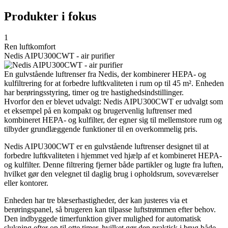
Produkter i fokus
1
Ren luftkomfort
Nedis AIPU300CWT - air purifier
En gulvstående luftrenser fra Nedis, der kombinerer HEPA- og
kulfiltrering for at forbedre luftkvaliteten i rum op til 45 m². Enheden
har berøringsstyring, timer og tre hastighedsindstillinger.
Hvorfor den er blevet udvalgt: Nedis AIPU300CWT er udvalgt som
et eksempel på en kompakt og brugervenlig luftrenser med
kombineret HEPA- og kulfilter, der egner sig til mellemstore rum og
tilbyder grundlæggende funktioner til en overkommelig pris.
Nedis AIPU300CWT er en gulvstående luftrenser designet til at
forbedre luftkvaliteten i hjemmet ved hjælp af et kombineret HEPA-
og kulfilter. Denne filtrering fjerner både partikler og lugte fra luften,
hvilket gør den velegnet til daglig brug i opholdsrum, soveværelser
eller kontorer.
Enheden har tre blæserhastigheder, der kan justeres via et
berøringspanel, så brugeren kan tilpasse luftstrømmen efter behov.
Den indbyggede timerfunktion giver mulighed for automatisk
slukning efter op til otte timer, hvilket gør den praktisk i brug både