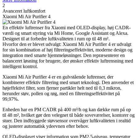
2
Avanceret luftkomfort
Xiaomi Mi Air Purifier 4
En effektiv luftrenser fra Xiaomi med OLED-display, høj CADR-
værdi og smart styring via Mi Home, Google Assistant og Alexa.
Designet til at forbedre luftkvaliteten i rum op til 48 m².
Hvorfor den er blevet udvalgt: Xiaomi Mi Air Purifier 4 er udvalgt
for sin kombination af høj filtreringseffektivitet, moderne design og
integration med smarte hjemmeløsninger. Den repræsenterer en
balanceret løsning for brugere, der ønsker effektiv luftrensning med
intelligent kontrol.
Xiaomi Mi Air Purifier 4 er en gulvstående luftrenser, der
kombinerer effektiv filtrering med smart teknologi. Den anvender et
højeffektivt filter, som fjerner partikler helt ned til 0,3 mikron,
herunder støv, pollen og røg, med en filtreringseffektivitet på
99,97%.
Enheden har en PM CADR på 400 m³/h og kan dække rum på op
til 48 m², hvilket gør den velegnet til både soveværelser, kontorer og
stuer. Den indbyggede støvsensor overvåger luftkvaliteten i realtid
og justerer automatisk ydeevnen efter behov.
OLED-displayet viser information som PM2.5-niveau, temperatur