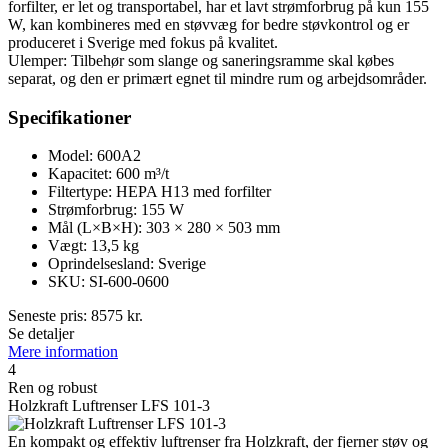
forfilter, er let og transportabel, har et lavt strømforbrug på kun 155
W, kan kombineres med en støvvæg for bedre støvkontrol og er
produceret i Sverige med fokus på kvalitet.
Ulemper: Tilbehør som slange og saneringsramme skal købes
separat, og den er primært egnet til mindre rum og arbejdsområder.
Specifikationer
Model: 600A2
Kapacitet: 600 m³/t
Filtertype: HEPA H13 med forfilter
Strømforbrug: 155 W
Mål (L×B×H): 303 × 280 × 503 mm
Vægt: 13,5 kg
Oprindelsesland: Sverige
SKU: SI-600-0600
Seneste pris:
8575
kr.
Se detaljer
Mere information
4
Ren og robust
Holzkraft Luftrenser LFS 101-3
En kompakt og effektiv luftrenser fra Holzkraft, der fjerner støv og