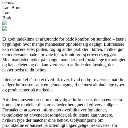
behov.
Lars Bork
Lars
Bork
Et godt indeklima er afgørende for både komfort og sundhed – især i
bygninger, hvor mange mennesker opholder sig dagligt. Luftrensere
kan reducere støv, pollen, røg og andre partikler i luften, hvilket gør
dem relevante både i private hjem, kontorer og erhvervsbyggeri.
Men markedet byder på mange modeller med forskellige teknologier
og kapaciteter, og det kan være svært at finde den løsning, der
passer bedst til dit behov.
I denne artikel får du et overblik over, hvad du bør overveje, når du
vælger luftrenser, samt en gennemgang af de mest almindelige typer
og producenter på markedet.
Artiklen præsenterer et bredt udvalg af luftrensere, der spænder fra
kompakte modeller til store enheder beregnet til erhvervsmiljøer.
Formålet er at give et informativt overblik over funktioner,
teknologier og anvendelsesområder, så du lettere kan vurdere,
hvilken type der matcher dine behov. Oplysningerne om
produkterne er baseret på offentligt tilgængelige beskrivelser fra