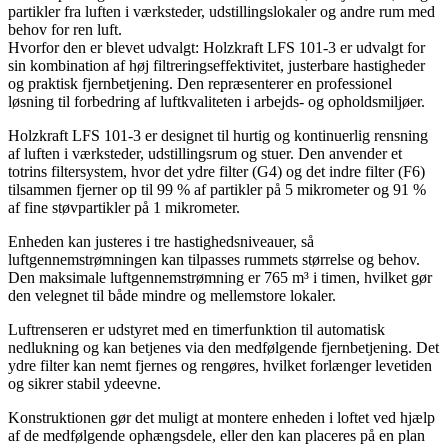
partikler fra luften i værksteder, udstillingslokaler og andre rum med
behov for ren luft.
Hvorfor den er blevet udvalgt: Holzkraft LFS 101-3 er udvalgt for
sin kombination af høj filtreringseffektivitet, justerbare hastigheder
og praktisk fjernbetjening. Den repræsenterer en professionel
løsning til forbedring af luftkvaliteten i arbejds- og opholdsmiljøer.
Holzkraft LFS 101-3 er designet til hurtig og kontinuerlig rensning
af luften i værksteder, udstillingsrum og stuer. Den anvender et
totrins filtersystem, hvor det ydre filter (G4) og det indre filter (F6)
tilsammen fjerner op til 99 % af partikler på 5 mikrometer og 91 %
af fine støvpartikler på 1 mikrometer.
Enheden kan justeres i tre hastighedsniveauer, så
luftgennemstrømningen kan tilpasses rummets størrelse og behov.
Den maksimale luftgennemstrømning er 765 m³ i timen, hvilket gør
den velegnet til både mindre og mellemstore lokaler.
Luftrenseren er udstyret med en timerfunktion til automatisk
nedlukning og kan betjenes via den medfølgende fjernbetjening. Det
ydre filter kan nemt fjernes og rengøres, hvilket forlænger levetiden
og sikrer stabil ydeevne.
Konstruktionen gør det muligt at montere enheden i loftet ved hjælp
af de medfølgende ophængsdele, eller den kan placeres på en plan