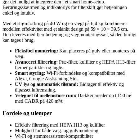
gør det muligt at integrere den i et smart home-setup.
Berøringsskærmen og indikatorlys for filterskift gør betjeningen
enkel og intuitiv.
Med et strømforbrug på 40 W og en vægt på 6,4 kg kombinerer
modellen effektivitet med et slankt design på 59 × 10 × 39,5 cm.
Den leveres med fjernbetjening og vægmonteringssæt, så den hurtigt
kan tages i brug.
Fleksibel montering:
Kan placeres på gulv eller monteres på
væg.
Avanceret filtrering:
Præ-filter, kulfilter og HEPA H13-filter
fjerner partikler og lugte.
Smart styring:
Wi-Fi-forbindelse og kompatibilitet med
Alexa, Google Assistant og Siri.
UV-lys og automatisk tilstand:
Bidrager til effektiv og
tilpasset luftrensning.
Velegnet til mellemstore rum:
Dækker arealer op til 50 m²
med CADR på 420 m³/t.
Fordele og ulemper
Effektiv filtrering med HEPA H13 og kulfilter
Mulighed for både væg- og gulvmontering
Wi-Fi og stemmeassistent-kompatibilitet