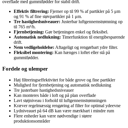
overflade med gummifødder for stabil drift.
Effektiv filtrering:
Fjerner op til 99 % af partikler på 5 μm
og 91 % af fine støvpartikler på 1 μm.
Tre hastighedsniveauer:
Justerbar luftgennemstrømning op
til 765 m³/h.
Fjernbetjening:
Gør betjeningen enkel og fleksibel.
Automatisk nedlukning:
Timerfunktion til energibesparende
drift.
Nem vedligeholdelse:
Aftageligt og rengørbart ydre filter.
Fleksibel montering:
Kan hænges i loftet eller stå på
gummifødder.
Fordele og ulemper
Høj filtreringseffektivitet for både grove og fine partikler
Mulighed for fjernbetjening og automatisk nedlukning
Tre justerbare hastighedsniveauer
Kan monteres både i loft og på plan overflade
Lavt støjniveau i forhold til luftgennemstrømningen
Kræver regelmæssig rengøring af filter for optimal ydeevne
Lydniveauet på 64 dB kan være mærkbart i mindre rum
Flere enheder kan være nødvendige i større
produktionsområder