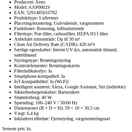
Producent: Aeno
Model: AAP0002S
EAN: 5291485010782
Produkttype: Luftrenser
Placering/montering: Gulvstående, vægmonteret
Funktioner: Rensning, luftioniserende
Filtertype: Præ-filter, carbonfilter, HEPA H13 filter
Anbefalet rumområde: Op til 50 m²
Clean Air Delivery Rate (CADR): 420 m³/t
Særlige egenskaber: Internt UV-lys, automatisk tilstand,
nattetilstand
Styringstype: Berøringsstyring
Kontrolelementer: Berøringsskærm
Filterindikatorlys: Ja
Smartphone-kompatibel: Ja
IoT-kompatibilitet: Ja (Wi-Fi)
Intelligent assistent: Alexa, Google Assistant, Siri (indirekte)
Sikkerhedsegenskaber: Barnesikret
Strømforbrug: 40 W
Spænding: 100–240 V / 50/60 Hz
Dimensioner (B × D × H): 59 × 10 × 39,5 cm
Vægt: 6,4 kg
Inkluderet tilbehør: Fjernstyring, vægmonteringssæt
Seneste pris:
kr.