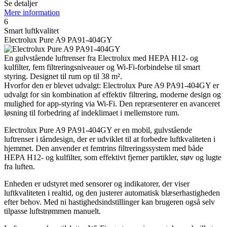
Se detaljer
Mere information
6
Smart luftkvalitet
Electrolux Pure A9 PA91-404GY
En gulvstående luftrenser fra Electrolux med HEPA H12- og
kulfilter, fem filtreringsniveauer og Wi-Fi-forbindelse til smart
styring. Designet til rum op til 38 m².
Hvorfor den er blevet udvalgt: Electrolux Pure A9 PA91-404GY er
udvalgt for sin kombination af effektiv filtrering, moderne design og
mulighed for app-styring via Wi-Fi. Den repræsenterer en avanceret
løsning til forbedring af indeklimaet i mellemstore rum.
Electrolux Pure A9 PA91-404GY er en mobil, gulvstående
luftrenser i tårndesign, der er udviklet til at forbedre luftkvaliteten i
hjemmet. Den anvender et femtrins filtreringssystem med både
HEPA H12- og kulfilter, som effektivt fjerner partikler, støv og lugte
fra luften.
Enheden er udstyret med sensorer og indikatorer, der viser
luftkvaliteten i realtid, og den justerer automatisk blæserhastigheden
efter behov. Med ni hastighedsindstillinger kan brugeren også selv
tilpasse luftstrømmen manuelt.