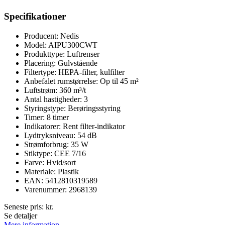
Specifikationer
Producent: Nedis
Model: AIPU300CWT
Produkttype: Luftrenser
Placering: Gulvstående
Filtertype: HEPA-filter, kulfilter
Anbefalet rumstørrelse: Op til 45 m²
Luftstrøm: 360 m³/t
Antal hastigheder: 3
Styringstype: Berøringsstyring
Timer: 8 timer
Indikatorer: Rent filter-indikator
Lydtryksniveau: 54 dB
Strømforbrug: 35 W
Stiktype: CEE 7/16
Farve: Hvid/sort
Materiale: Plastik
EAN: 5412810319589
Varenummer: 2968139
Seneste pris:
kr.
Se detaljer
Mere information