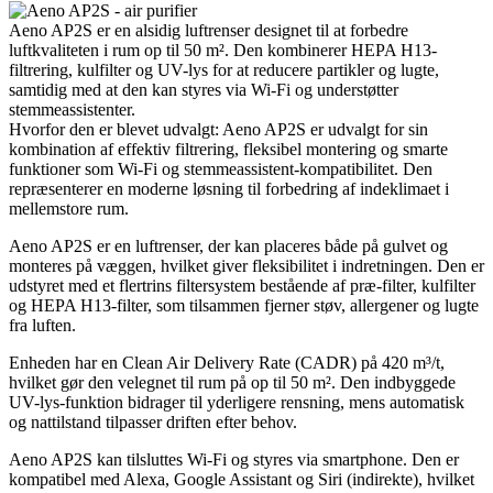
Aeno AP2S er en alsidig luftrenser designet til at forbedre
luftkvaliteten i rum op til 50 m². Den kombinerer HEPA H13-
filtrering, kulfilter og UV-lys for at reducere partikler og lugte,
samtidig med at den kan styres via Wi-Fi og understøtter
stemmeassistenter.
Hvorfor den er blevet udvalgt: Aeno AP2S er udvalgt for sin
kombination af effektiv filtrering, fleksibel montering og smarte
funktioner som Wi-Fi og stemmeassistent-kompatibilitet. Den
repræsenterer en moderne løsning til forbedring af indeklimaet i
mellemstore rum.
Aeno AP2S er en luftrenser, der kan placeres både på gulvet og
monteres på væggen, hvilket giver fleksibilitet i indretningen. Den er
udstyret med et flertrins filtersystem bestående af præ-filter, kulfilter
og HEPA H13-filter, som tilsammen fjerner støv, allergener og lugte
fra luften.
Enheden har en Clean Air Delivery Rate (CADR) på 420 m³/t,
hvilket gør den velegnet til rum på op til 50 m². Den indbyggede
UV-lys-funktion bidrager til yderligere rensning, mens automatisk
og nattilstand tilpasser driften efter behov.
Aeno AP2S kan tilsluttes Wi-Fi og styres via smartphone. Den er
kompatibel med Alexa, Google Assistant og Siri (indirekte), hvilket