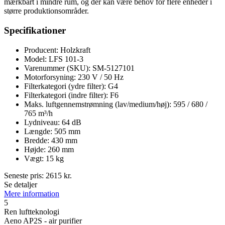
mærkbart i mindre rum, og der kan være behov for flere enheder i
større produktionsområder.
Specifikationer
Producent: Holzkraft
Model: LFS 101-3
Varenummer (SKU): SM-5127101
Motorforsyning: 230 V / 50 Hz
Filterkategori (ydre filter): G4
Filterkategori (indre filter): F6
Maks. luftgennemstrømning (lav/medium/høj): 595 / 680 /
765 m³/h
Lydniveau: 64 dB
Længde: 505 mm
Bredde: 430 mm
Højde: 260 mm
Vægt: 15 kg
Seneste pris:
2615
kr.
Se detaljer
Mere information
5
Ren luftteknologi
Aeno AP2S - air purifier