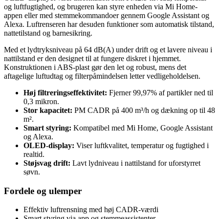
og luftfugtighed, og brugeren kan styre enheden via Mi Home-
appen eller med stemmekommandoer gennem Google Assistant og
Alexa. Luftrenseren har desuden funktioner som automatisk tilstand,
nattetilstand og barnesikring.
Med et lydtryksniveau på 64 dB(A) under drift og et lavere niveau i
nattilstand er den designet til at fungere diskret i hjemmet.
Konstruktionen i ABS-plast gør den let og robust, mens det
aftagelige luftudtag og filterpåmindelsen letter vedligeholdelsen.
Høj filtreringseffektivitet:
Fjerner 99,97% af partikler ned til
0,3 mikron.
Stor kapacitet:
PM CADR på 400 m³/h og dækning op til 48
m².
Smart styring:
Kompatibel med Mi Home, Google Assistant
og Alexa.
OLED-display:
Viser luftkvalitet, temperatur og fugtighed i
realtid.
Støjsvag drift:
Lavt lydniveau i nattilstand for uforstyrret
søvn.
Fordele og ulemper
Effektiv luftrensning med høj CADR-værdi
Smart styring via app og stemmeassistenter