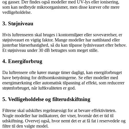
og gasser. Der findes også modeller med UV-lys eller ionisering,
som kan nedbryde mikroorganismer, men disse kræver ofte mere
vedligeholdelse.
3. Støjniveau
Hvis luftrenseren skal bruges i kontormiljøer eller soveværelser, er
støjniveauet en vigtig faktor. Mange modeller har nattilstand eller
justerbar blæserhastighed, så du kan tilpasse lydniveauet efter behov.
Et støjniveau under 30 dB betragtes som meget stille.
4. Energiforbrug
Da luftrensere ofte kører mange timer dagligt, kan energiforbruget
have betydning for driftsomkostningerne. Se efter modeller med
energimærkning eller automatisk tilpasning af effekt, som reducerer
strømforbruget, når luftkvaliteten er god.
5. Vedligeholdelse og filterudskiftning
Filtrene skal udskiftes regelmæssigt for at bevare effektiviteten.
Nogle modeller har indikatorer, der viser, hvornår det er tid til
udskiftning. Overvej også, hvor nemt det er at få fat i reservedele og
filtre til den valgte model.