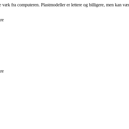
me væk fra computeren. Plastmodeller er lettere og billigere, men kan væ
are
are