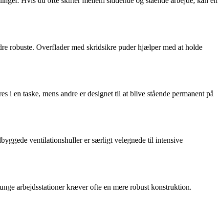
inger. Hvis du ofte skifter mellem siddende og stående arbejde, kan en
indre robuste. Overflader med skridsikre puder hjælper med at holde
s i en taske, mens andre er designet til at blive stående permanent på
ggede ventilationshuller er særligt velegnede til intensive
tunge arbejdsstationer kræver ofte en mere robust konstruktion.