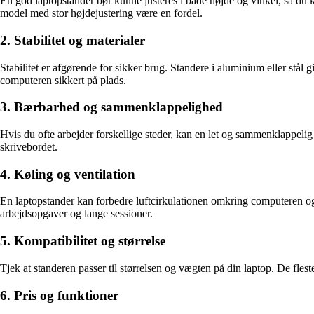
En god laptopstander bør kunne justeres i både højde og vinkel, så du 
model med stor højdejustering være en fordel.
2. Stabilitet og materialer
Stabilitet er afgørende for sikker brug. Standere i aluminium eller stå
computeren sikkert på plads.
3. Bærbarhed og sammenklappelighed
Hvis du ofte arbejder forskellige steder, kan en let og sammenklappelig
skrivebordet.
4. Køling og ventilation
En laptopstander kan forbedre luftcirkulationen omkring computeren og
arbejdsopgaver og lange sessioner.
5. Kompatibilitet og størrelse
Tjek at standeren passer til størrelsen og vægten på din laptop. De fl
6. Pris og funktioner