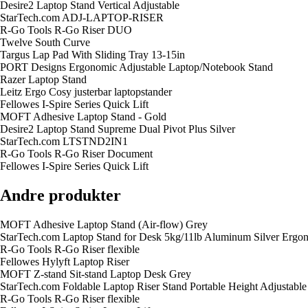
Desire2 Laptop Stand Vertical Adjustable
StarTech.com ADJ-LAPTOP-RISER
R-Go Tools R-Go Riser DUO
Twelve South Curve
Targus Lap Pad With Sliding Tray 13-15in
PORT Designs Ergonomic Adjustable Laptop/Notebook Stand
Razer Laptop Stand
Leitz Ergo Cosy justerbar laptopstander
Fellowes I-Spire Series Quick Lift
MOFT Adhesive Laptop Stand - Gold
Desire2 Laptop Stand Supreme Dual Pivot Plus Silver
StarTech.com LTSTND2IN1
R-Go Tools R-Go Riser Document
Fellowes I-Spire Series Quick Lift
Andre produkter
MOFT Adhesive Laptop Stand (Air-flow) Grey
StarTech.com Laptop Stand for Desk 5kg/11lb Aluminum Silver E
R-Go Tools R-Go Riser flexible
Fellowes Hylyft Laptop Riser
MOFT Z-stand Sit-stand Laptop Desk Grey
StarTech.com Foldable Laptop Riser Stand Portable Height Adjustab
R-Go Tools R-Go Riser flexible