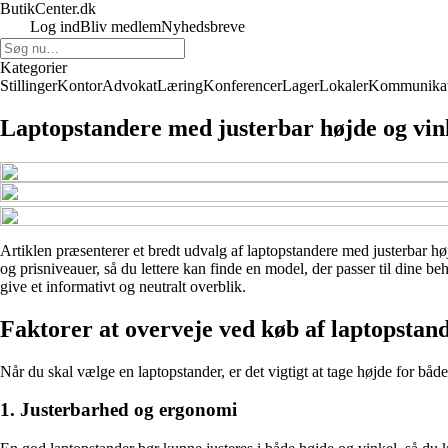
ButikCenter.dk
Log ind
Bliv medlem
Nyhedsbreve
Kategorier
Stillinger
Kontor
Advokat
Læring
Konferencer
Lager
Lokaler
Kommunikat
Laptopstandere med justerbar højde og vin
Artiklen præsenterer et bredt udvalg af laptopstandere med justerbar hø
og prisniveauer, så du lettere kan finde en model, der passer til dine 
give et informativt og neutralt overblik.
Faktorer at overveje ved køb af laptopstan
Når du skal vælge en laptopstander, er det vigtigt at tage højde for både
1. Justerbarhed og ergonomi