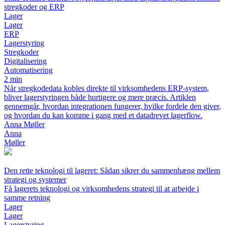
stregkoder og ERP
Lager
Lager
ERP
Lagerstyring
Stregkoder
Digitalisering
Automatisering
2 min
Når stregkodedata kobles direkte til virksomhedens ERP-system,
bliver lagerstyringen både hurtigere og mere præcis. Artiklen
gennemgår, hvordan integrationen fungerer, hvilke fordele den giver,
og hvordan du kan komme i gang med et datadrevet lagerflow.
Anna Møller
Anna
Møller
Den rette teknologi til lageret: Sådan sikrer du sammenhæng mellem
strategi og systemer
Få lagerets teknologi og virksomhedens strategi til at arbejde i
samme retning
Lager
Lager
Lagerstyring