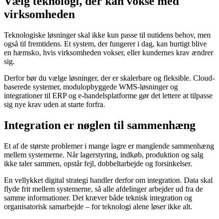
Vælg teknologi, der kan vokse med
virksomheden
Teknologiske løsninger skal ikke kun passe til nutidens behov, men
også til fremtidens. Et system, der fungerer i dag, kan hurtigt blive
en hæmsko, hvis virksomheden vokser, eller kundernes krav ændrer
sig.
Derfor bør du vælge løsninger, der er skalerbare og fleksible. Cloud-
baserede systemer, modulopbyggede WMS-løsninger og
integrationer til ERP og e-handelsplatforme gør det lettere at tilpasse
sig nye krav uden at starte forfra.
Integration er nøglen til sammenhæng
Et af de største problemer i mange lagre er manglende sammenhæng
mellem systemerne. Når lagerstyring, indkøb, produktion og salg
ikke taler sammen, opstår fejl, dobbeltarbejde og forsinkelser.
En vellykket digital strategi handler derfor om integration. Data skal
flyde frit mellem systemerne, så alle afdelinger arbejder ud fra de
samme informationer. Det kræver både teknisk integration og
organisatorisk samarbejde – for teknologi alene løser ikke alt.