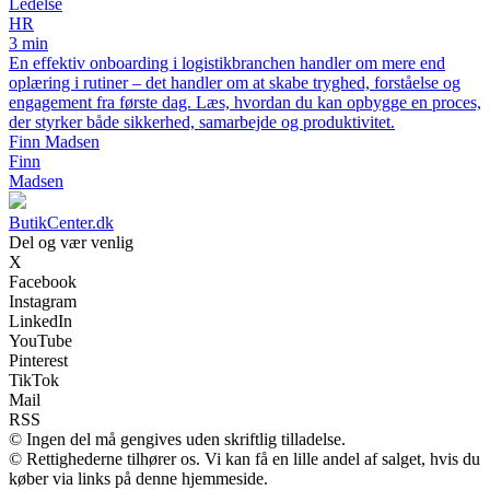
Ledelse
HR
3 min
En effektiv onboarding i logistikbranchen handler om mere end
oplæring i rutiner – det handler om at skabe tryghed, forståelse og
engagement fra første dag. Læs, hvordan du kan opbygge en proces,
der styrker både sikkerhed, samarbejde og produktivitet.
Finn Madsen
Finn
Madsen
ButikCenter.dk
Del og vær venlig
X
Facebook
Instagram
LinkedIn
YouTube
Pinterest
TikTok
Mail
RSS
© Ingen del må gengives uden skriftlig tilladelse.
© Rettighederne tilhører os. Vi kan få en lille andel af salget, hvis du
køber via links på denne hjemmeside.