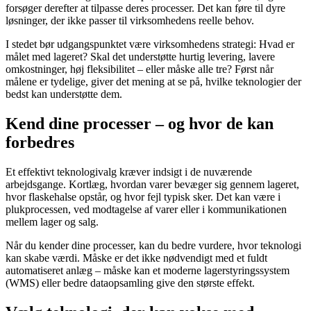
forsøger derefter at tilpasse deres processer. Det kan føre til dyre
løsninger, der ikke passer til virksomhedens reelle behov.
I stedet bør udgangspunktet være virksomhedens strategi: Hvad er
målet med lageret? Skal det understøtte hurtig levering, lavere
omkostninger, høj fleksibilitet – eller måske alle tre? Først når
målene er tydelige, giver det mening at se på, hvilke teknologier der
bedst kan understøtte dem.
Kend dine processer – og hvor de kan
forbedres
Et effektivt teknologivalg kræver indsigt i de nuværende
arbejdsgange. Kortlæg, hvordan varer bevæger sig gennem lageret,
hvor flaskehalse opstår, og hvor fejl typisk sker. Det kan være i
plukprocessen, ved modtagelse af varer eller i kommunikationen
mellem lager og salg.
Når du kender dine processer, kan du bedre vurdere, hvor teknologi
kan skabe værdi. Måske er det ikke nødvendigt med et fuldt
automatiseret anlæg – måske kan et moderne lagerstyringssystem
(WMS) eller bedre dataopsamling give den største effekt.