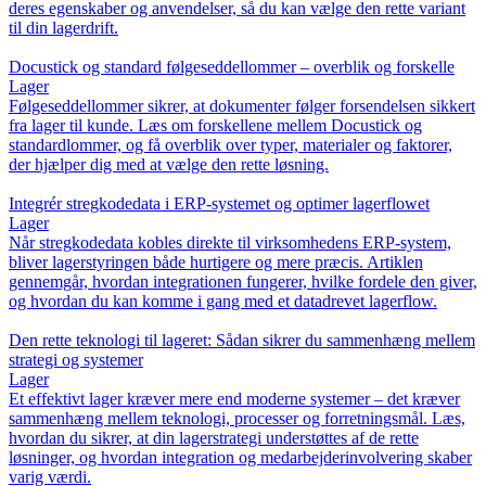
deres egenskaber og anvendelser, så du kan vælge den rette variant
til din lagerdrift.
Docustick og standard følgeseddellommer – overblik og forskelle
Lager
Følgeseddellommer sikrer, at dokumenter følger forsendelsen sikkert
fra lager til kunde. Læs om forskellene mellem Docustick og
standardlommer, og få overblik over typer, materialer og faktorer,
der hjælper dig med at vælge den rette løsning.
Integrér stregkodedata i ERP-systemet og optimer lagerflowet
Lager
Når stregkodedata kobles direkte til virksomhedens ERP-system,
bliver lagerstyringen både hurtigere og mere præcis. Artiklen
gennemgår, hvordan integrationen fungerer, hvilke fordele den giver,
og hvordan du kan komme i gang med et datadrevet lagerflow.
Den rette teknologi til lageret: Sådan sikrer du sammenhæng mellem
strategi og systemer
Lager
Et effektivt lager kræver mere end moderne systemer – det kræver
sammenhæng mellem teknologi, processer og forretningsmål. Læs,
hvordan du sikrer, at din lagerstrategi understøttes af de rette
løsninger, og hvordan integration og medarbejderinvolvering skaber
varig værdi.