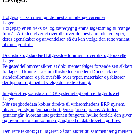
Læs også:
Bølgepap – sammenlign de mest almindelige varianter
Lager
Bølgepap er en fleksibel og bæredygtig emballageløsning til mange
formål. Artiklen giver et overblik over de mest almindelige typer,
deres egenskaber og anvendelser, så du kan vælge den rette variant
til din lagerdrift.
Docustick og standard følgeseddellommer – overblik og forskelle
Lager
Følgeseddellommer sikrer, at dokumenter følger forsendelsen sikkert
fra lager til kunde. Læs om forskellene mellem Docustick og
standardlommer, og få overblik over typer, materialer og faktorer,
der hjælper dig med at vælge den rette løsning.
Integrér stregkodedata i ERP-systemet og optimer lagerflowet
Lager
Når stregkodedata kobles direkte til virksomhedens ERP-system,
bliver lagerstyringen både hurtigere og mere præcis. Artiklen
gennemgår, hvordan integrationen fungerer, hvilke fordele den giver,
og hvordan du kan komme i gang med et datadrevet lagerflow.
Den rette teknologi til lageret: Sådan sikrer du sammenhæng mellem