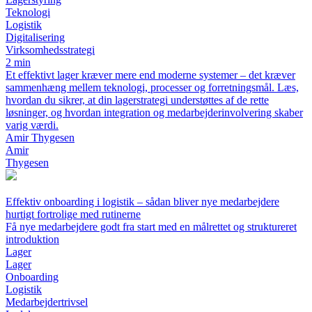
Teknologi
Logistik
Digitalisering
Virksomhedsstrategi
2 min
Et effektivt lager kræver mere end moderne systemer – det kræver
sammenhæng mellem teknologi, processer og forretningsmål. Læs,
hvordan du sikrer, at din lagerstrategi understøttes af de rette
løsninger, og hvordan integration og medarbejderinvolvering skaber
varig værdi.
Amir Thygesen
Amir
Thygesen
Effektiv onboarding i logistik – sådan bliver nye medarbejdere
hurtigt fortrolige med rutinerne
Få nye medarbejdere godt fra start med en målrettet og struktureret
introduktion
Lager
Lager
Onboarding
Logistik
Medarbejdertrivsel