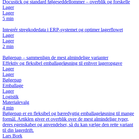
Docustick og standard følgeseddellommer – overblik og forskelle
Lager
Lager
5 min
Integrér stregkodedata i ERP-systemet og optimer lagerflowet
Lager
Lager
2 min
Bølgepap – sammenlign de mest almindelige varianter
Effektiv og fleksibel emballageløsning til enhver lageropgave
Lager
Lager
Bølgepap
Emballage
Lager
Logistik
Materialevalg
4 min
Bølgepap er en fleksibel og bæredygtig emballageløsning til mange
formål. Artiklen giver et overblik over de mest almindelige typer,
deres egenskaber og anvendelser, så du kan vælge den rette variant
til din lagerdrift.
Lars Bork