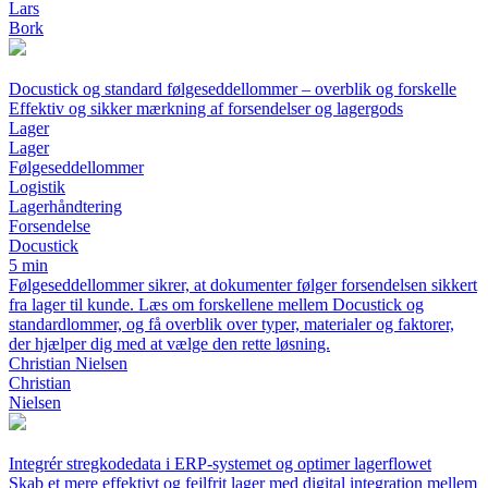
Lars
Bork
Docustick og standard følgeseddellommer – overblik og forskelle
Effektiv og sikker mærkning af forsendelser og lagergods
Lager
Lager
Følgeseddellommer
Logistik
Lagerhåndtering
Forsendelse
Docustick
5 min
Følgeseddellommer sikrer, at dokumenter følger forsendelsen sikkert
fra lager til kunde. Læs om forskellene mellem Docustick og
standardlommer, og få overblik over typer, materialer og faktorer,
der hjælper dig med at vælge den rette løsning.
Christian Nielsen
Christian
Nielsen
Integrér stregkodedata i ERP-systemet og optimer lagerflowet
Skab et mere effektivt og fejlfrit lager med digital integration mellem