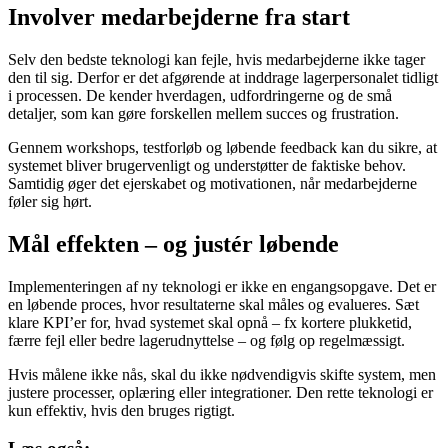
Involver medarbejderne fra start
Selv den bedste teknologi kan fejle, hvis medarbejderne ikke tager
den til sig. Derfor er det afgørende at inddrage lagerpersonalet tidligt
i processen. De kender hverdagen, udfordringerne og de små
detaljer, som kan gøre forskellen mellem succes og frustration.
Gennem workshops, testforløb og løbende feedback kan du sikre, at
systemet bliver brugervenligt og understøtter de faktiske behov.
Samtidig øger det ejerskabet og motivationen, når medarbejderne
føler sig hørt.
Mål effekten – og justér løbende
Implementeringen af ny teknologi er ikke en engangsopgave. Det er
en løbende proces, hvor resultaterne skal måles og evalueres. Sæt
klare KPI’er for, hvad systemet skal opnå – fx kortere plukketid,
færre fejl eller bedre lagerudnyttelse – og følg op regelmæssigt.
Hvis målene ikke nås, skal du ikke nødvendigvis skifte system, men
justere processer, oplæring eller integrationer. Den rette teknologi er
kun effektiv, hvis den bruges rigtigt.