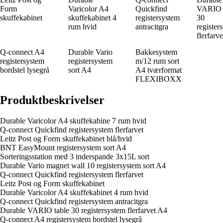
Form
Varicolor A4
Quickfind
VARIO 
skuffekabinet
skuffekabinet 4
registersystem
30
rum hvid
antracitgra
register
flerfarv
Q-connect A4
Durable Vario
Bakkesystem
registersystem
registersystem
m/12 rum sort
bordstel lysegrå
sort A4
A4 tværformat
FLEXIBOXX
Produktbeskrivelser
Durable Varicolor A4 skuffekabine 7 rum hvid
Q-connect Quickfind registersystem flerfarvet
Leitz Post og Form skuffekabinet blå/hvid
BNT EasyMount registersystem sort A4
Sorteringsstation med 3 inderspande 3x15L sort
Durable Vario magnet wall 10 registersystem sort A4
Q-connect Quickfind registersystem flerfarvet
Leitz Post og Form skuffekabinet
Durable Varicolor A4 skuffekabinet 4 rum hvid
Q-connect Quickfind registersystem antracitgra
Durable VARIO table 30 registersystem flerfarvet A4
Q-connect A4 registersystem bordstel lysegrå