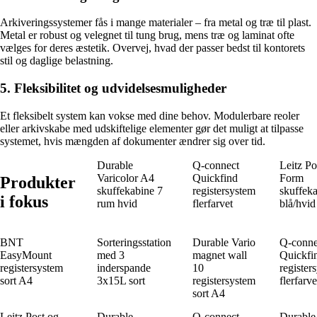
Arkiveringssystemer fås i mange materialer – fra metal og træ til plast.
Metal er robust og velegnet til tung brug, mens træ og laminat ofte
vælges for deres æstetik. Overvej, hvad der passer bedst til kontorets
stil og daglige belastning.
5. Fleksibilitet og udvidelsesmuligheder
Et fleksibelt system kan vokse med dine behov. Modulerbare reoler
eller arkivskabe med udskiftelige elementer gør det muligt at tilpasse
systemet, hvis mængden af dokumenter ændrer sig over tid.
Durable
Q-connect
Leitz Po
Varicolor A4
Quickfind
Form
Produkter
skuffekabine 7
registersystem
skuffeka
i fokus
rum hvid
flerfarvet
blå/hvid
BNT
Sorteringsstation
Durable Vario
Q-conne
EasyMount
med 3
magnet wall
Quickfi
registersystem
inderspande
10
register
sort A4
3x15L sort
registersystem
flerfarve
sort A4
Leitz Post og
Durable
Q-connect
Durable