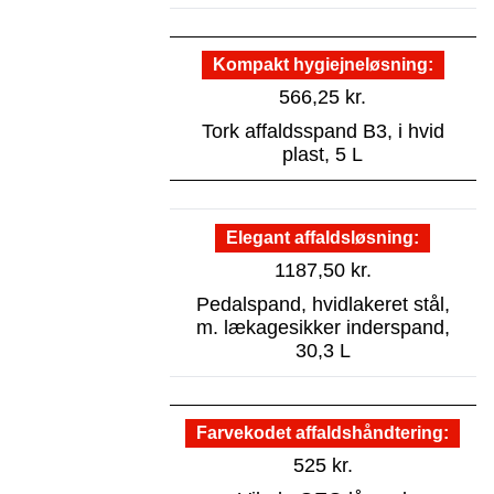
Kompakt hygiejneløsning
566,25
kr.
Tork affaldsspand B3, i hvid
plast, 5 L
Elegant affaldsløsning
1187,50
kr.
Pedalspand, hvidlakeret stål,
m. lækagesikker inderspand,
30,3 L
Farvekodet affaldshåndtering
525
kr.