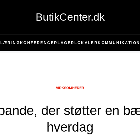
ButikCenter.dk
T
LÆRING
KONFERENCER
LAGER
LOKALER
KOMMUNIKATIO
VIRKSOMHEDER
pande, der støtter en b
hverdag