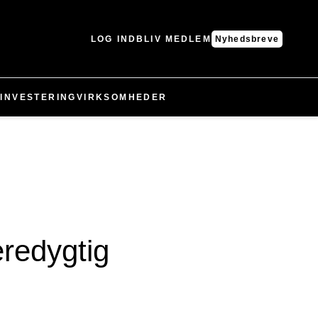
LOG IND
BLIV MEDLEM
Nyhedsbreve
N
INVESTERING
VIRKSOMHEDER
æredygtig