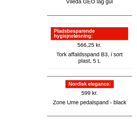
Vileda GEO låg gul
Pladsbesparende
hygiejneløsning
566,25
kr.
Tork affaldsspand B3, i sort
plast, 5 L
Nordisk elegance
599
kr.
Zone Ume pedalspand - black