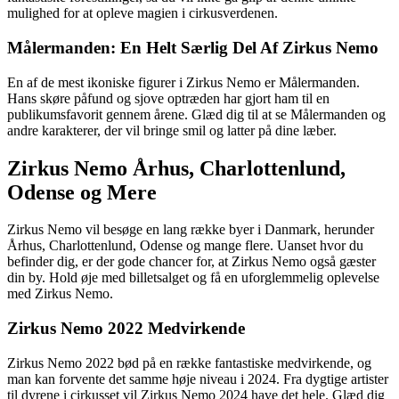
mulighed for at opleve magien i cirkusverdenen.
Målermanden: En Helt Særlig Del Af Zirkus Nemo
En af de mest ikoniske figurer i Zirkus Nemo er Målermanden.
Hans skøre påfund og sjove optræden har gjort ham til en
publikumsfavorit gennem årene. Glæd dig til at se Målermanden og
andre karakterer, der vil bringe smil og latter på dine læber.
Zirkus Nemo Århus, Charlottenlund,
Odense og Mere
Zirkus Nemo vil besøge en lang række byer i Danmark, herunder
Århus, Charlottenlund, Odense og mange flere. Uanset hvor du
befinder dig, er der gode chancer for, at Zirkus Nemo også gæster
din by. Hold øje med billetsalget og få en uforglemmelig oplevelse
med Zirkus Nemo.
Zirkus Nemo 2022 Medvirkende
Zirkus Nemo 2022 bød på en række fantastiske medvirkende, og
man kan forvente det samme høje niveau i 2024. Fra dygtige artister
til dyrene i cirkusset vil Zirkus Nemo 2024 have det hele. Glæd dig