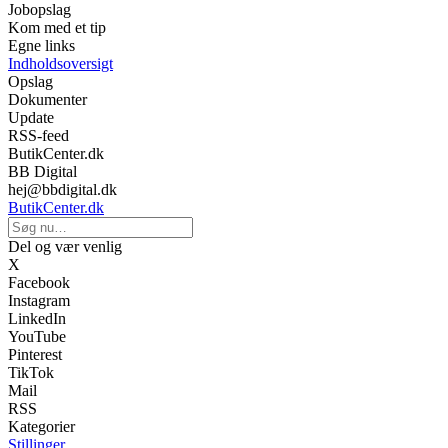
Jobopslag
Kom med et tip
Egne links
Indholdsoversigt
Opslag
Dokumenter
Update
RSS-feed
ButikCenter.dk
BB Digital
hej@bbdigital.dk
ButikCenter.dk
Del og vær venlig
X
Facebook
Instagram
LinkedIn
YouTube
Pinterest
TikTok
Mail
RSS
Kategorier
Stillinger