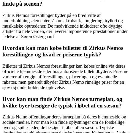
finde på scenen?
Zirkus Nemos forestillinger byder på en bred vifte af
underholdningselementer såsom akrobatik, jonglering, trylleri og
musikalske optrædener. De medvirkende inkluderer ofte dygtige
artister fra hele verden, der leverer imponerende præstationer under
ledelse af Søren Østergaard.
Hvordan kan man købe billetter til Zirkus Nemos
forestillinger, og hvad er priserne typisk?
Billetter til Zirkus Nemos forestillinger kan købes online via deres
officielle hjemmeside eller hos autoriserede billetudbydere. Priserne
varierer afhængigt af forestillingen, placeringen og eventuelle
rabatter, men generelt tilbyder Zirkus Nemo rimelige priser for en
sjov og underholdende oplevelse.
Hvor kan man finde Zirkus Nemos turneplan, og
hvilke byer besøger de typisk i løbet af en sæson?
Zirkus Nemo offentliggør deres turneplan på deres hjemmeside og
sociale medier, hvor man kan finde oplysninger om de forskellige
byer og spillesteder, de besøger i løbet af en sæson. Typiske
destinationer inkluderer større danske byer som København, Aarhus,