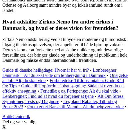
Odense og Aalborg samt mindre byer og lokalsamfund rundt om i
landet.
Hvad adskiller Zirkus Nemo fra andre cirkus i
Danmark, og hvad er deres vision for fremtiden?
Zirkus Nemo adskiller sig ved at tilbyde en moderne og humoristisk
tilgang til cirkusoplevelsen, der appellerer til både børn og voksne.
Deres vision er at fortsætte med at skabe unikke og mindeværdige
forestillinger, der bringer glæde og underholdning til publikum i hele
Danmark og måske endda internationalt i fremtiden.
Guide til danske helligdage: Hvornår har vi fri?
•
Lønberegner
Danmark – Alt du skal vide om lønberegning i Danmark
•
Opsigelse
af Job: Alt, du skal vide
•
Forberedelse Til Jobsamtalen: Gode Råd
Og Tips
•
Guide til Uopfordret Jobansøgning: Sådan skriver du en
effektiv ansøgning
•
Ferietillæg og Feriepenge: Alt du skal vide
•
Lønberegner: Find ud af hvad du fortjener at tjene
•
Alt Om Stress:
Symptomer, Tests og Diagnose
•
Legoland Rabatter, Tilbud og
Priser 2023
•
Øremærket Barsel til Mænd – Alt du behøver at vide
•
ButikCenter.dk
Del og vær venlig
X