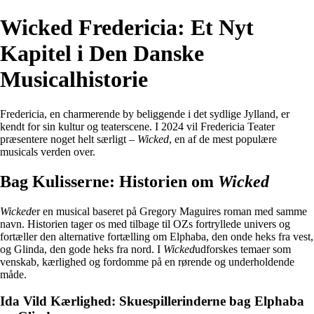
Wicked Fredericia: Et Nyt
Kapitel i Den Danske
Musicalhistorie
Fredericia, en charmerende by beliggende i det sydlige Jylland, er
kendt for sin kultur og teaterscene. I 2024 vil Fredericia Teater
præsentere noget helt særligt –
Wicked
, en af de mest populære
musicals verden over.
Bag Kulisserne: Historien om
Wicked
Wicked
er en musical baseret på Gregory Maguires roman med samme
navn. Historien tager os med tilbage til OZs fortryllede univers og
fortæller den alternative fortælling om Elphaba, den onde heks fra vest,
og Glinda, den gode heks fra nord. I
Wicked
udforskes temaer som
venskab, kærlighed og fordomme på en rørende og underholdende
måde.
Ida Vild Kærlighed: Skuespillerinderne bag Elphaba