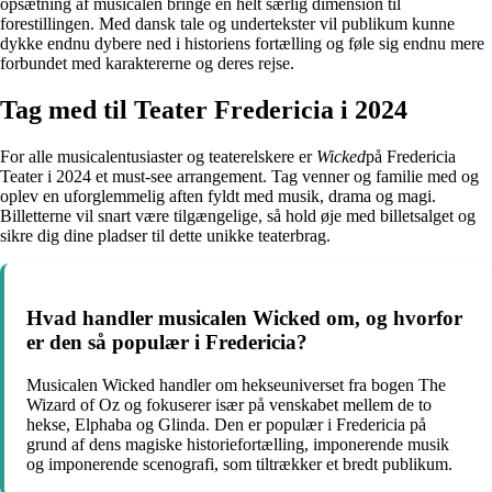
opsætning af musicalen bringe en helt særlig dimension til
forestillingen. Med dansk tale og undertekster vil publikum kunne
dykke endnu dybere ned i historiens fortælling og føle sig endnu mere
forbundet med karaktererne og deres rejse.
Tag med til Teater Fredericia i 2024
For alle musicalentusiaster og teaterelskere er
Wicked
på Fredericia
Teater i 2024 et must-see arrangement. Tag venner og familie med og
oplev en uforglemmelig aften fyldt med musik, drama og magi.
Billetterne vil snart være tilgængelige, så hold øje med billetsalget og
sikre dig dine pladser til dette unikke teaterbrag.
Hvad handler musicalen Wicked om, og hvorfor
er den så populær i Fredericia?
Musicalen Wicked handler om hekseuniverset fra bogen The
Wizard of Oz og fokuserer især på venskabet mellem de to
hekse, Elphaba og Glinda. Den er populær i Fredericia på
grund af dens magiske historiefortælling, imponerende musik
og imponerende scenografi, som tiltrækker et bredt publikum.