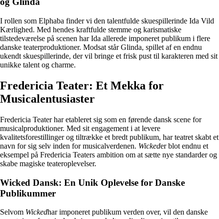
og Glinda
I rollen som Elphaba finder vi den talentfulde skuespillerinde Ida Vild
Kærlighed. Med hendes kraftfulde stemme og karismatiske
tilstedeværelse på scenen har Ida allerede imponeret publikum i flere
danske teaterproduktioner. Modsat står Glinda, spillet af en endnu
ukendt skuespillerinde, der vil bringe et frisk pust til karakteren med sit
unikke talent og charme.
Fredericia Teater: Et Mekka for
Musicalentusiaster
Fredericia Teater har etableret sig som en førende dansk scene for
musicalproduktioner. Med sit engagement i at levere
kvalitetsforestillinger og tiltrække et bredt publikum, har teatret skabt et
navn for sig selv inden for musicalverdenen.
Wicked
er blot endnu et
eksempel på Fredericia Teaters ambition om at sætte nye standarder og
skabe magiske teateroplevelser.
Wicked Dansk: En Unik Oplevelse for Danske
Publikummer
Selvom
Wicked
har imponeret publikum verden over, vil den danske