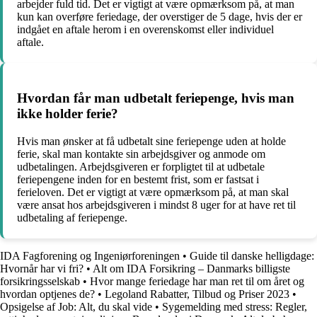
arbejder fuld tid. Det er vigtigt at være opmærksom på, at man
kun kan overføre feriedage, der overstiger de 5 dage, hvis der er
indgået en aftale herom i en overenskomst eller individuel
aftale.
Hvordan får man udbetalt feriepenge, hvis man
ikke holder ferie?
Hvis man ønsker at få udbetalt sine feriepenge uden at holde
ferie, skal man kontakte sin arbejdsgiver og anmode om
udbetalingen. Arbejdsgiveren er forpligtet til at udbetale
feriepengene inden for en bestemt frist, som er fastsat i
ferieloven. Det er vigtigt at være opmærksom på, at man skal
være ansat hos arbejdsgiveren i mindst 8 uger for at have ret til
udbetaling af feriepenge.
IDA Fagforening og Ingeniørforeningen
•
Guide til danske helligdage:
Hvornår har vi fri?
•
Alt om IDA Forsikring – Danmarks billigste
forsikringsselskab
•
Hvor mange feriedage har man ret til om året og
hvordan optjenes de?
•
Legoland Rabatter, Tilbud og Priser 2023
•
Opsigelse af Job: Alt, du skal vide
•
Sygemelding med stress: Regler,