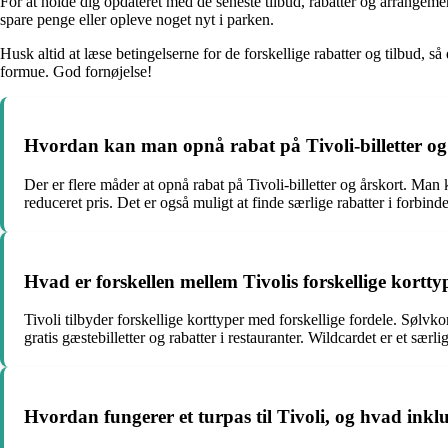
For at holde dig opdateret med de seneste tilbud, rabatter og arrangeme
spare penge eller opleve noget nyt i parken.
Husk altid at læse betingelserne for de forskellige rabatter og tilbud, 
formue. God fornøjelse!
Hvordan kan man opnå rabat på Tivoli-billetter og
Der er flere måder at opnå rabat på Tivoli-billetter og årskort. Man k
reduceret pris. Det er også muligt at finde særlige rabatter i forbin
Hvad er forskellen mellem Tivolis forskellige kortt
Tivoli tilbyder forskellige korttyper med forskellige fordele. Sølvko
gratis gæstebilletter og rabatter i restauranter. Wildcardet er et særli
Hvordan fungerer et turpas til Tivoli, og hvad inkl