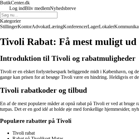
ButikCenter.dk
Log ind
Bliv medlem
Nyhedsbreve
Kategorier
Stillinger
Kontor
Advokat
Læring
Konferencer
Lager
Lokaler
Kommunikat
Tivoli Rabat: Få mest muligt ud a
Introduktion til Tivoli og rabatmuligheder
Tivoli er en elsket forlystelsespark beliggende midt i København, og det
gange kan prisen for at besøge Tivoli være en hindring. Heldigvis er d
Tivoli rabatkoder og tilbud
En af de mest populære måder at opnå rabat på Tivoli er ved at bruge raba
turpas. Det er en god idé at holde øje med forskellige hjemmesider, nyh
Populære rabatter på Tivoli
Tivoli rabat
Rabat på Tivolikort Matas