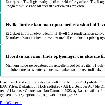
Et turpas til Tivoli giver adgang til en række forlystelser i Tivoli 
undgå at skulle købe billetter til hver enkelt attraktion.
Hvilke fordele kan man opnå med et årskort til Tiv
Et årskort til Tivoli giver adgang til Tivoli året rundt samt en ræk
Derudover kan man invitere venner med til en reduceret pris og ny
Hvordan kan man finde oplysninger om aktuelle tilb
Man kan holde sig opdateret om aktuelle tilbud og rabatter i Tivoli
mulighederne for rabatter gennem samarbejdspartnere, studierabatter
Bisiddere: Hvad er en bisidder, og hvilken rolle har de?
•
Lønforhandlin
IDA: Priser, Dækning og Nødvendighed
•
Alt Du Behøver At Vide O
rette AI kursus
•
Gennemsnitsløn Danmark 2023 og Lønstatistikker for 
genkender du symptomerne, og hvad kan du gøre?
•
ButikCenter.dk