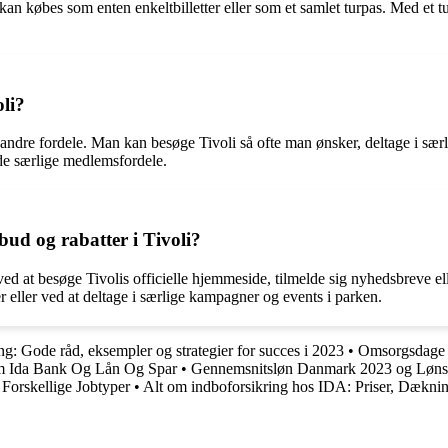
og kan købes som enten enkeltbilletter eller som et samlet turpas. Med et
oli?
ke andre fordele. Man kan besøge Tivoli så ofte man ønsker, deltage i sæ
de særlige medlemsfordele.
ud og rabatter i Tivoli?
 ved at besøge Tivolis officielle hjemmeside, tilmelde sig nyhedsbreve 
 eller ved at deltage i særlige kampagner og events i parken.
g: Gode råd, eksempler og strategier for succes i 2023
•
Omsorgsdage R
m Ida Bank Og Lån Og Spar
•
Gennemsnitsløn Danmark 2023 og Lønstat
Forskellige Jobtyper
•
Alt om indboforsikring hos IDA: Priser, Dækn