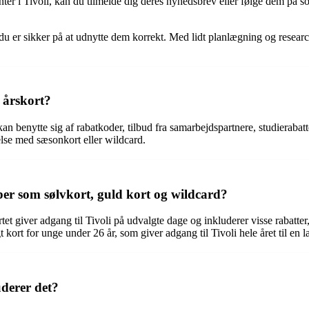
nter i Tivoli, kan du tilmelde dig deres nyhedsbrev eller følge dem på s
så du er sikker på at udnytte dem korrekt. Med lidt planlægning og resear
 årskort?
an benytte sig af rabatkoder, tilbud fra samarbejdspartnere, studierabatte
delse med sæsonkort eller wildcard.
yper som sølvkort, guld kort og wildcard?
rtet giver adgang til Tivoli på udvalgte dage og inkluderer visse rabatt
gt kort for unge under 26 år, som giver adgang til Tivoli hele året til en l
uderer det?