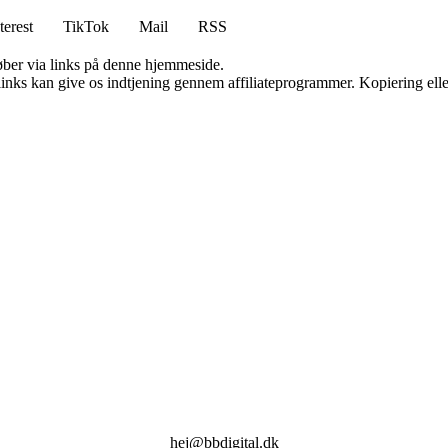
terest
TikTok
Mail
RSS
 køber via links på denne hjemmeside.
 links kan give os indtjening gennem affiliateprogrammer. Kopiering elle
hej@bbdigital.dk