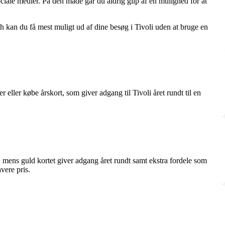
ociale medier. På den måde går du aldrig glip af en mulighed for at
ch kan du få mest muligt ud af dine besøg i Tivoli uden at bruge en
r eller købe årskort, som giver adgang til Tivoli året rundt til en
er, mens guld kortet giver adgang året rundt samt ekstra fordele som
avere pris.