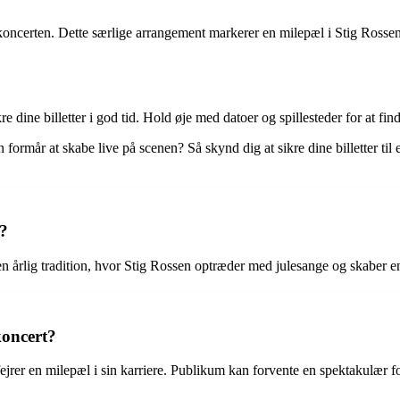
oncerten. Dette særlige arrangement markerer en milepæl i Stig Rossen
kre dine billetter i god tid. Hold øje med datoer og spillesteder for at fi
formår at skabe live på scenen? Så skynd dig at sikre dine billetter ti
d?
n årlig tradition, hvor Stig Rossen optræder med julesange og skaber e
koncert?
jrer en milepæl i sin karriere. Publikum kan forvente en spektakulær fo