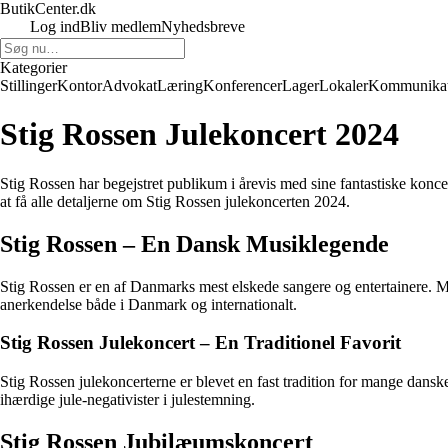
ButikCenter.dk
Log ind
Bliv medlem
Nyhedsbreve
Kategorier
Stillinger
Kontor
Advokat
Læring
Konferencer
Lager
Lokaler
Kommunikat
Stig Rossen Julekoncert 2024
Stig Rossen har begejstret publikum i årevis med sine fantastiske konc
at få alle detaljerne om Stig Rossen julekoncerten 2024.
Stig Rossen – En Dansk Musiklegende
Stig Rossen er en af Danmarks mest elskede sangere og entertainere. Me
anerkendelse både i Danmark og internationalt.
Stig Rossen Julekoncert – En Traditionel Favorit
Stig Rossen julekoncerterne er blevet en fast tradition for mange dan
ihærdige jule-negativister i julestemning.
Stig Rossen Jubilæumskoncert