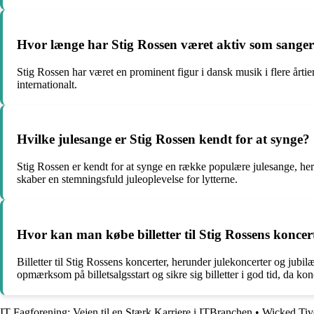
Hvor længe har Stig Rossen været aktiv som sange
Stig Rossen har været en prominent figur i dansk musik i flere årti
internationalt.
Hvilke julesange er Stig Rossen kendt for at synge?
Stig Rossen er kendt for at synge en række populære julesange, heru
skaber en stemningsfuld juleoplevelse for lytterne.
Hvor kan man købe billetter til Stig Rossens koncer
Billetter til Stig Rossens koncerter, herunder julekoncerter og jub
opmærksom på billetsalgsstart og sikre sig billetter i god tid, da ko
IT Fagforening: Vejen til en Stærk Karriere i ITBranchen
•
Wicked Tivo