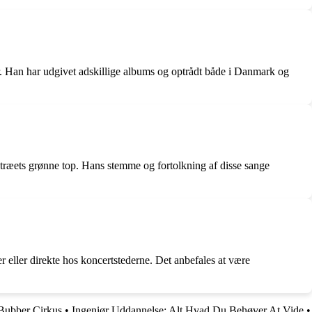
ner. Han har udgivet adskillige albums og optrådt både i Danmark og
a træets grønne top. Hans stemme og fortolkning af disse sange
r eller direkte hos koncertstederne. Det anbefales at være
Bubber Cirkus
•
Ingeniør Uddannelse: Alt Hvad Du Behøver At Vide
•