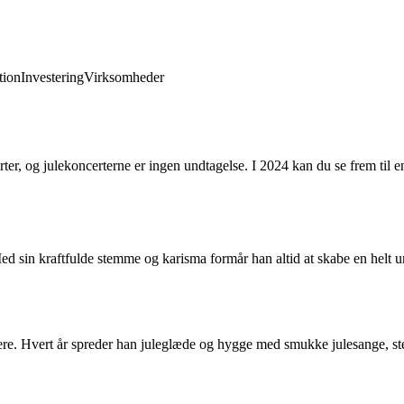
ion
Investering
Virksomheder
erter, og julekoncerterne er ingen undtagelse. I 2024 kan du se frem t
d sin kraftfulde stemme og karisma formår han altid at skabe en helt un
skere. Hvert år spreder han juleglæde og hygge med smukke julesange, s