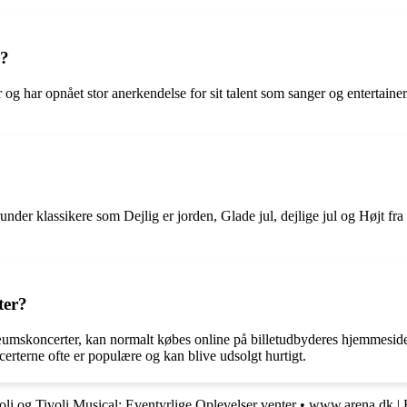
r?
er og har opnået stor anerkendelse for sit talent som sanger og entertai
nder klassikere som Dejlig er jorden, Glade jul, dejlige jul og Højt fr
ter?
ilæumskoncerter, kan normalt købes online på billetudbyderes hjemmeside
ncerterne ofte er populære og kan blive udsolgt hurtigt.
li og Tivoli Musical: Eventyrlige Oplevelser venter
•
www.arena.dk | 