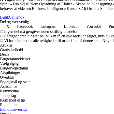
Spirii – Din Vej til Nem Opladning af Elbiler
•
Skabelon til ansøgning
behøver at vide om Business Intelligence Kurser
•
Alt Om Ida Sundheds
ButikCenter.dk
Del og vær venlig
X
Facebook
Instagram
LinkedIn
YouTube
Pin
© Ingen del må gengives uden skriftlig tilladelse.
© Rettighederne tilhører os. Vi kan få en lille andel af salget, hvis du
© Vi forbeholder os alle rettigheder til materialet på denne side. Nogle
Artikler
Gratis indhold
Deals
Brugeranmeldelser
Vælg rigtigt
Brugervejledning
Afspilninger
Overblik
Spørgsmål og svar
Assistance
Kommentar
Jobopslag
Kom med et tip
Egne links
Indholdsoversigt
Opslag