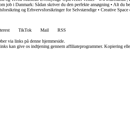
 om job i Danmark: Sådan skriver du den perfekte ansøgning
•
Alt du b
forsikring og Erhvervsforsikringer for Selvstændige
•
Creative Space 
terest
TikTok
Mail
RSS
 køber via links på denne hjemmeside.
 links kan give os indtjening gennem affiliateprogrammer. Kopiering elle