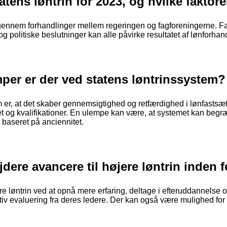
tens løntrin for 2023, og hvilke faktorer
s gennem forhandlinger mellem regeringen og fagforeningerne. F
 politiske beslutninger kan alle påvirke resultatet af lønforhan
mper er der ved statens løntrinssystem?
m er, at det skaber gennemsigtighed og retfærdighed i lønfastsæ
et og kvalifikationer. En ulempe kan være, at systemet kan begræ
 baseret på anciennitet.
ere avancere til højere løntrin inden f
 løntrin ved at opnå mere erfaring, deltage i efteruddannelse og
v evaluering fra deres ledere. Der kan også være mulighed for 