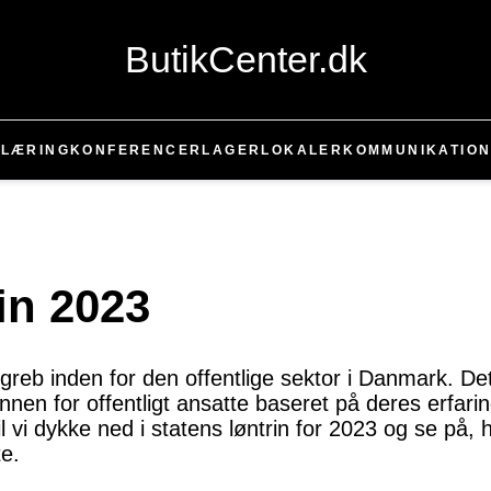
ButikCenter.dk
T
LÆRING
KONFERENCER
LAGER
LOKALER
KOMMUNIKATIO
in 2023
egreb inden for den offentlige sektor i Danmark. Det
nnen for offentligt ansatte baseret på deres erfarin
 vil vi dykke ned i statens løntrin for 2023 og se på,
te.