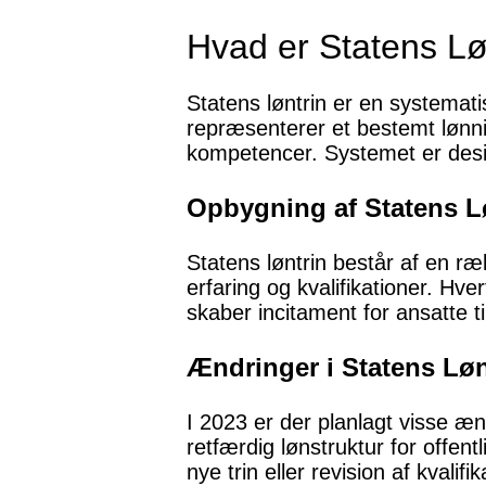
Hvad er Statens Lø
Statens løntrin er en systemati
repræsenterer et bestemt lønni
kompetencer. Systemet er design
Opbygning af Statens L
Statens løntrin består af en 
erfaring og kvalifikationer. H
skaber incitament for ansatte ti
Ændringer i Statens Løn
I 2023 er der planlagt visse ænd
retfærdig lønstruktur for offent
nye trin eller revision af kvali