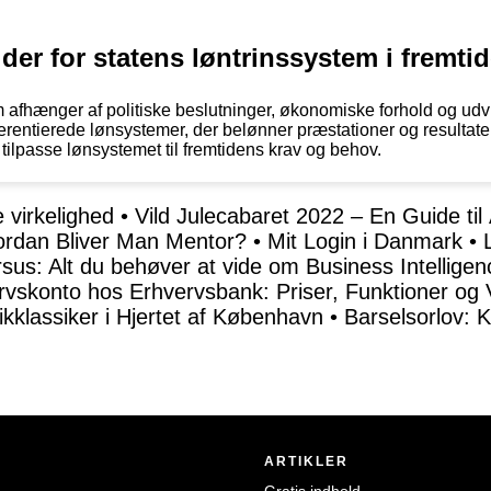
 der for statens løntrinssystem i fremti
m afhænger af politiske beslutninger, økonomiske forhold og ud
entierede lønsystemer, der belønner præstationer og resultater f
g tilpasse lønsystemet til fremtidens krav og behov.
 virkelighed
•
Vild Julecabaret 2022 – En Guide ti
ordan Bliver Man Mentor?
•
Mit Login i Danmark
•
sus: Alt du behøver at vide om Business Intellige
rvskonto hos Erhvervsbank: Priser, Funktioner og
klassiker i Hjertet af København
•
Barselsorlov: 
ARTIKLER