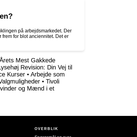
den?
viklingen på arbejdsmarkedet. Der
rem for blot anciennitet. Det er
l Årets Mest Gakkede
Lysehøj Revision: Din Vej til
nce Kurser
•
Arbejde som
 Valgmuligheder
•
Tivoli
Kvinder og Mænd i et
OVERBLIK