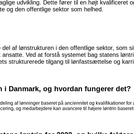
faglige udvikling. Dette fører til en højt kvalificere
e og den offentlige sektor som helhed.
 del af lønstrukturen i den offentlige sektor, som s
gt ansatte. Ved at forstå systemet bag statens lønt
ts strukturerede tilgang til lønfastsættelse og karri
in i Danmark, og hvordan fungerer det?
eling af lønninger baseret på anciennitet og kvalifikationer for a
ering, og medarbejdere kan avancere til højere løntrin baseret