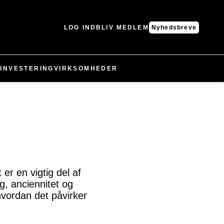
LOG IND
BLIV MEDLEM
Nyhedsbreve
N
INVESTERING
VIRKSOMHEDER
 er en vigtig del af
g, anciennitet og
 hvordan det påvirker