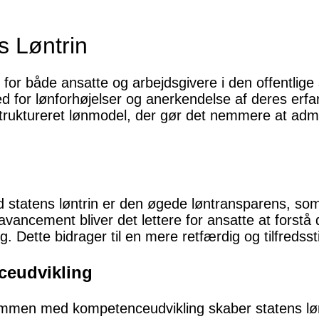
s Løntrin
e for både ansatte og arbejdsgivere i den offentlige
ed for lønforhøjelser og anerkendelse af deres erf
truktureret lønmodel, der gør det nemmere at admi
d statens løntrin er den øgede løntransparens, som
 avancement bliver det lettere for ansatte at forstå
ng. Dette bidrager til en mere retfærdig og tilfredss
ceudvikling
ammen med kompetenceudvikling skaber statens lønt