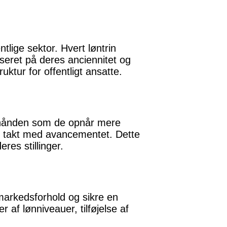
tlige sektor. Hvert løntrin
seret på deres anciennitet og
ktur for offentligt ansatte.
erhånden som de opnår mere
 i takt med avancementet. Dette
res stillinger.
e markedsforhold og sikre en
 af lønniveauer, tilføjelse af