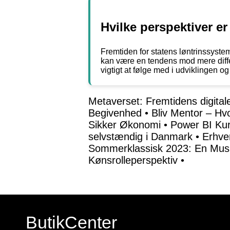
Hvilke perspektiver er
Fremtiden for statens løntrinssyste
kan være en tendens mod mere differ
vigtigt at følge med i udviklingen o
Metaverset: Fremtidens digitale
Begivenhed
•
Bliv Mentor – Hv
Sikker Økonomi
•
Power BI Kur
selvstændig i Danmark
•
Erhve
Sommerklassisk 2023: En Musik
Kønsrolleperspektiv
•
ButikCenter