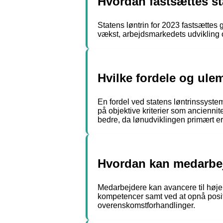
Hvordan fastsættes sta
Statens løntrin for 2023 fastsætte
vækst, arbejdsmarkedets udvikling og
Hvilke fordele og ule
En fordel ved statens løntrinssyste
på objektive kriterier som anciennit
bedre, da lønudviklingen primært er
Hvordan kan medarbejd
Medarbejdere kan avancere til højere
kompetencer samt ved at opnå positi
overenskomstforhandlinger.