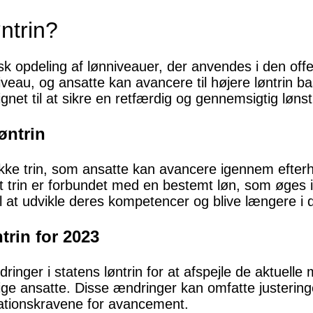
ntrin?
sk opdeling af lønniveauer, der anvendes i den offen
veau, og ansatte kan avancere til højere løntrin ba
et til at sikre en retfærdig og gennemsigtig lønstru
øntrin
række trin, som ansatte kan avancere igennem eft
vert trin er forbundet med en bestemt løn, som øges
l at udvikle deres kompetencer og blive længere i de
trin for 2023
ringer i statens løntrin for at afspejle de aktuell
lige ansatte. Disse ændringer kan omfatte justeringer
fikationskravene for avancement.