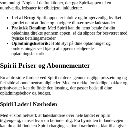
som muligt. Nogle af de funktioner, der gør Spirii-appen til en
uundværlig ledsager for elbilejere, inkluderer:
Let at Brug:
Spirii-appen er intuitiv og brugervenlig, hvilket
gør det nemt at finde og navigere til nærmeste ladestander.
Praktisk Betaling:
Med Spirii kan du nemt betale for din
opladning direkte gennem appen, så du slipper for besværet med
fysiske betalingsmetoder.
Opladningshistorik:
Hold styr på dine opladninger og
omkostninger ved hjælp af appens detaljerede
opladningshistorik.
Spirii Priser og Abonnementer
En af de store fordele ved Spirii er deres gennemsigtige prissætning og
fleksible abonnementsmuligheder. Med en række forskellige pakker og
prisniveauer kan du finde den løsning, der passer bedst til dine
opladningsbehov og budget.
Spirii Lader i Nærheden
Med et stort netværk af ladestandere over hele landet er Spirii
tilgængelig, uanset hvor du befinder dig. Fra bymidten til landevejen
kan du altid finde en Spirii charging station i nærheden, klar til at give