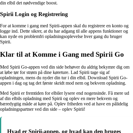
din elbil det nødvendige boost.
Spirii Login og Registrering
For at komme i gang med Spirii-appen skal du registrere en konto og
logge ind. Dette sikrer, at du har adgang til alle appens funktioner og
kan nyde en problemfri opladningsoplevelse hver gang du bruger
Spirii.
Klar til at Komme i Gang med Spirii Go
Med Spirii Go-appen ved din side behøver du aldrig bekymre dig om
at løbe tør for strøm på dine køreture. Lad Spirii tage sig af
opladningen, mens du nyder din tur i din elbil. Download Spirii Go-
appen i dag og tag det første skridt mod nem og bekvem opladning.
Med Spirii er fremtiden for elbiler lysere end nogensinde. Få mere ud
af din elbils opladning med Spirii og oplev en mere bekvem og
bæredygtig måde at køre på. Oplev friheden ved at have en pålidelig
opladningspartner ved din side – oplev Spirii!
Hvad er Spirii-appen, og hvad kan den bruges