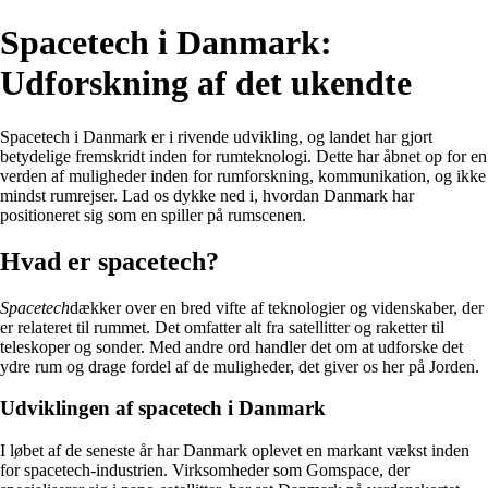
Spacetech i Danmark:
Udforskning af det ukendte
Spacetech i Danmark er i rivende udvikling, og landet har gjort
betydelige fremskridt inden for rumteknologi. Dette har åbnet op for en
verden af muligheder inden for rumforskning, kommunikation, og ikke
mindst rumrejser. Lad os dykke ned i, hvordan Danmark har
positioneret sig som en spiller på rumscenen.
Hvad er spacetech?
Spacetech
dækker over en bred vifte af teknologier og videnskaber, der
er relateret til rummet. Det omfatter alt fra satellitter og raketter til
teleskoper og sonder. Med andre ord handler det om at udforske det
ydre rum og drage fordel af de muligheder, det giver os her på Jorden.
Udviklingen af spacetech i Danmark
I løbet af de seneste år har Danmark oplevet en markant vækst inden
for spacetech-industrien. Virksomheder som Gomspace, der