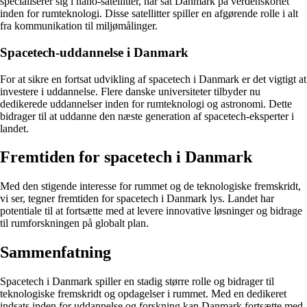
specialiserer sig i nano-satellitter, har sat Danmark på verdenskortet
inden for rumteknologi. Disse satellitter spiller en afgørende rolle i alt
fra kommunikation til miljømålinger.
Spacetech-uddannelse i Danmark
For at sikre en fortsat udvikling af spacetech i Danmark er det vigtigt at
investere i uddannelse. Flere danske universiteter tilbyder nu
dedikerede uddannelser inden for rumteknologi og astronomi. Dette
bidrager til at uddanne den næste generation af spacetech-eksperter i
landet.
Fremtiden for spacetech i Danmark
Med den stigende interesse for rummet og de teknologiske fremskridt,
vi ser, tegner fremtiden for spacetech i Danmark lys. Landet har
potentiale til at fortsætte med at levere innovative løsninger og bidrage
til rumforskningen på globalt plan.
Sammenfatning
Spacetech i Danmark spiller en stadig større rolle og bidrager til
teknologiske fremskridt og opdagelser i rummet. Med en dedikeret
indsats inden for uddannelse og forskning kan Danmark fortsætte med