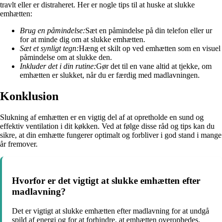
travlt eller er distraheret. Her er nogle tips til at huske at slukke
emhætten:
Brug en påmindelse:
Sæt en påmindelse på din telefon eller ur
for at minde dig om at slukke emhætten.
Sæt et synligt tegn:
Hæng et skilt op ved emhætten som en visuel
påmindelse om at slukke den.
Inkluder det i din rutine:
Gør det til en vane altid at tjekke, om
emhætten er slukket, når du er færdig med madlavningen.
Konklusion
Slukning af emhætten er en vigtig del af at opretholde en sund og
effektiv ventilation i dit køkken. Ved at følge disse råd og tips kan du
sikre, at din emhætte fungerer optimalt og forbliver i god stand i mange
år fremover.
Hvorfor er det vigtigt at slukke emhætten efter
madlavning?
Det er vigtigt at slukke emhætten efter madlavning for at undgå
spild af energi og for at forhindre, at emhætten overophedes.