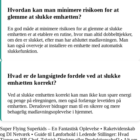
Hvordan kan man minimere risikoen for at
glemme at slukke emhætten?
En god måde at minimere risikoen for at glemme at slukke
emhætten er at etablere en rutine, hvor man altid dobbelttjekker,
om den er slukket, efter man har afsluttet madlavningen. Man
kan også overveje at installere en emhætte med automatisk
slukkefunktion.
Hvad er de langsigtede fordele ved at slukke
emhætten korrekt?
Ved at slukke emhætten korrekt kan man ikke kun spare energi
og penge på elregningen, men også forlænge levetiden på
emhætten. Derudover bidrager man til en sikrere og mere
behagelig madlavningsoplevelse i hjemmet.
Super Flying Superkids – En Fantastisk Oplevelse
•
Raketvidenskab
og DI Netværk
•
Guide til Lønforhold i Ledende Stillinger: Hvad
Tjener en HR Chef, Teknisk Direktør eller Produktionschef?
•
Alt om