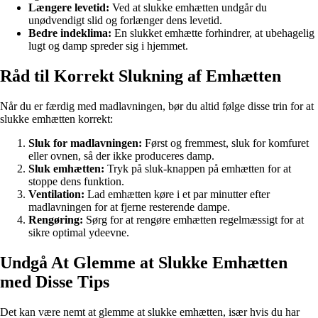
Længere levetid:
Ved at slukke emhætten undgår du
unødvendigt slid og forlænger dens levetid.
Bedre indeklima:
En slukket emhætte forhindrer, at ubehagelig
lugt og damp spreder sig i hjemmet.
Råd til Korrekt Slukning af Emhætten
Når du er færdig med madlavningen, bør du altid følge disse trin for at
slukke emhætten korrekt:
Sluk for madlavningen:
Først og fremmest, sluk for komfuret
eller ovnen, så der ikke produceres damp.
Sluk emhætten:
Tryk på sluk-knappen på emhætten for at
stoppe dens funktion.
Ventilation:
Lad emhætten køre i et par minutter efter
madlavningen for at fjerne resterende dampe.
Rengøring:
Sørg for at rengøre emhætten regelmæssigt for at
sikre optimal ydeevne.
Undgå At Glemme at Slukke Emhætten
med Disse Tips
Det kan være nemt at glemme at slukke emhætten, især hvis du har