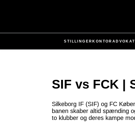
STILLINGER
KONTOR
ADVOKA
SIF vs FCK |
Silkeborg IF (SIF) og FC Købe
banen skaber altid spænding og 
to klubber og deres kampe mo