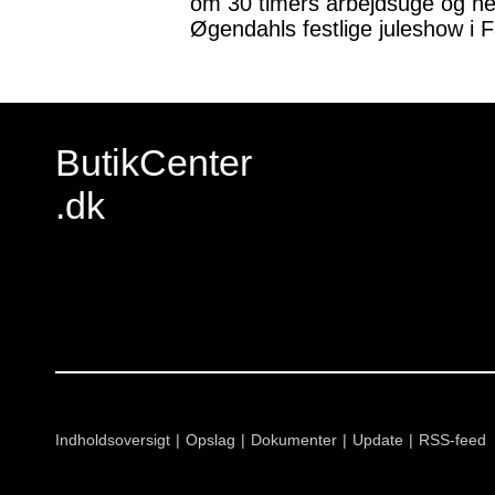
om 30 timers arbejdsuge og ne
Øgendahls festlige juleshow i 
ButikCenter
.dk
Indholdsoversigt
Opslag
Dokumenter
Update
RSS-feed