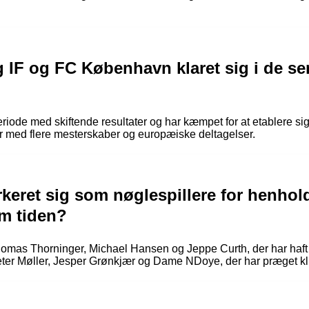
 IF og FC København klaret sig i de se
eriode med skiftende resultater og har kæmpet for at etablere 
 med flere mesterskaber og europæiske deltagelser.
rkeret sig som nøglespillere for henhol
m tiden?
Thomas Thorninger, Michael Hansen og Jeppe Curth, der har haft
eter Møller, Jesper Grønkjær og Dame NDoye, der har præget k