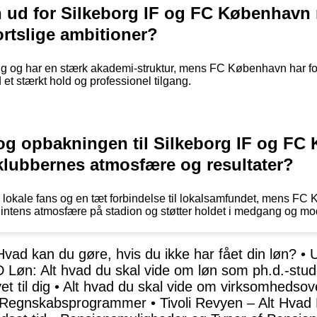
n ud for Silkeborg IF og FC København 
ortslige ambitioner?
ing og har en stærk akademi-struktur, mens FC København har fo
 et stærkt hold og professionel tilgang.
og opbakningen til Silkeborg IF og FC
klubbernes atmosfære og resultater?
a lokale fans og en tæt forbindelse til lokalsamfundet, mens FC
 intens atmosfære på stadion og støtter holdet i medgang og m
Hvad kan du gøre, hvis du ikke har fået din løn?
•
U
 Løn: Alt hvad du skal vide om løn som ph.d.-stu
 til dig
•
Alt hvad du skal vide om virksomhedso
s Regnskabsprogrammer
•
Tivoli Revyen – Alt Hvad