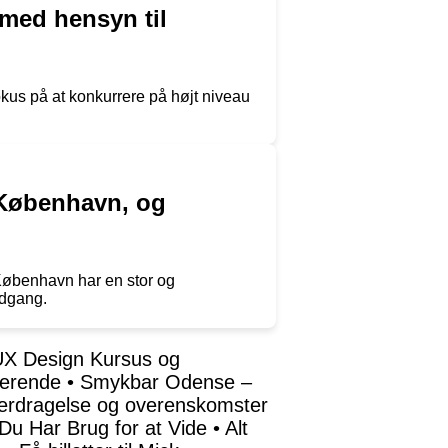
med hensyn til
kus på at konkurrere på højt niveau
 København, og
 København har en stor og
odgang.
X Design Kursus og
derende
•
Smykbar Odense –
verdragelse og overenskomster
 Du Har Brug for at Vide
•
Alt