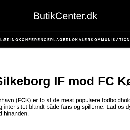
ButikCenter.dk
T
LÆRING
KONFERENCER
LAGER
LOKALER
KOMMUNIKATIO
 Silkeborg IF mod FC 
nhavn (FCK) er to af de mest populære fodboldho
intensitet blandt både fans og spillerne. Lad os d
d hinanden.