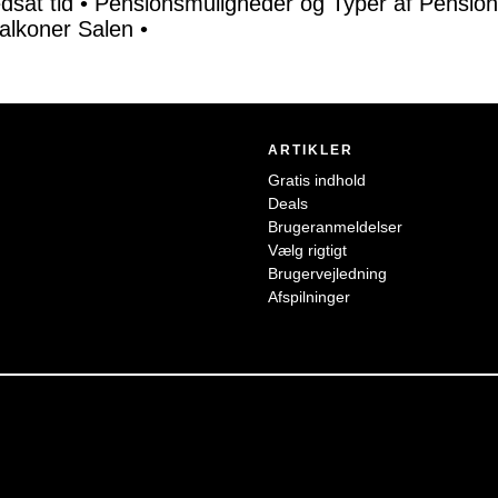
dsat tid
•
Pensionsmuligheder og Typer af Pension
Falkoner Salen
•
ARTIKLER
Gratis indhold
Deals
Brugeranmeldelser
Vælg rigtigt
Brugervejledning
Afspilninger