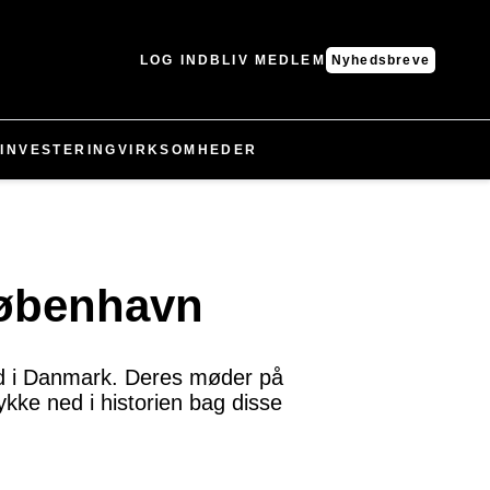
LOG IND
BLIV MEDLEM
Nyhedsbreve
N
INVESTERING
VIRKSOMHEDER
København
ld i Danmark. Deres møder på
ykke ned i historien bag disse