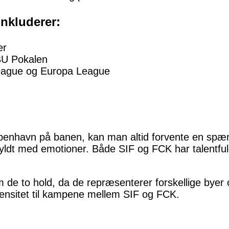
nkluderer:
er
BU Pokalen
eague og Europa League
benhavn på banen, kan man altid forvente en spæ
 fyldt med emotioner. Både SIF og FCK har talentfu
em de to hold, da de repræsenterer forskellige byer 
intensitet til kampene mellem SIF og FCK.