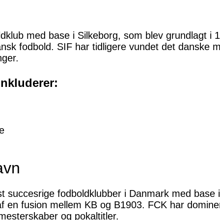
ldklub med base i Silkeborg, som blev grundlagt i 
dansk fodbold. SIF har tidligere vundet det danske
nger.
nkluderer:
e
avn
t succesrige fodboldklubber i Danmark med base 
t af en fusion mellem KB og B1903. FCK har domin
mesterskaber og pokaltitler.