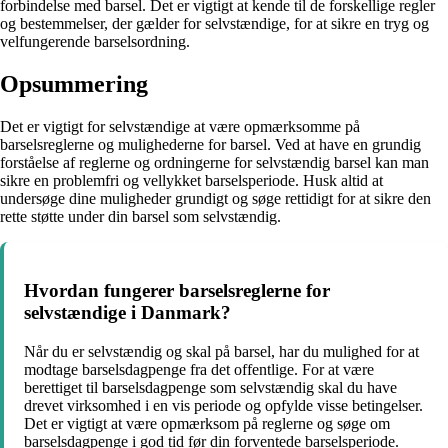
forbindelse med barsel. Det er vigtigt at kende til de forskellige regler
og bestemmelser, der gælder for selvstændige, for at sikre en tryg og
velfungerende barselsordning.
Opsummering
Det er vigtigt for selvstændige at være opmærksomme på
barselsreglerne og mulighederne for barsel. Ved at have en grundig
forståelse af reglerne og ordningerne for selvstændig barsel kan man
sikre en problemfri og vellykket barselsperiode. Husk altid at
undersøge dine muligheder grundigt og søge rettidigt for at sikre den
rette støtte under din barsel som selvstændig.
Hvordan fungerer barselsreglerne for
selvstændige i Danmark?
Når du er selvstændig og skal på barsel, har du mulighed for at
modtage barselsdagpenge fra det offentlige. For at være
berettiget til barselsdagpenge som selvstændig skal du have
drevet virksomhed i en vis periode og opfylde visse betingelser.
Det er vigtigt at være opmærksom på reglerne og søge om
barselsdagpenge i god tid før din forventede barselsperiode.