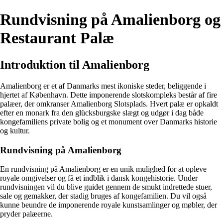
Rundvisning på Amalienborg og
Restaurant Palæ
Introduktion til Amalienborg
Amalienborg er et af Danmarks mest ikoniske steder, beliggende i
hjertet af København. Dette imponerende slotskompleks består af fire
palæer, der omkranser Amalienborg Slotsplads. Hvert palæ er opkaldt
efter en monark fra den glücksburgske slægt og udgør i dag både
kongefamiliens private bolig og et monument over Danmarks historie
og kultur.
Rundvisning på Amalienborg
En rundvisning på Amalienborg er en unik mulighed for at opleve
royale omgivelser og få et indblik i dansk kongehistorie. Under
rundvisningen vil du blive guidet gennem de smukt indrettede stuer,
sale og gemakker, der stadig bruges af kongefamilien. Du vil også
kunne beundre de imponerende royale kunstsamlinger og møbler, der
pryder palæerne.