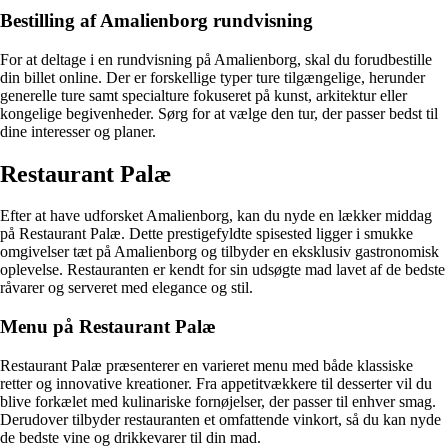
Bestilling af Amalienborg rundvisning
For at deltage i en rundvisning på Amalienborg, skal du forudbestille
din billet online. Der er forskellige typer ture tilgængelige, herunder
generelle ture samt specialture fokuseret på kunst, arkitektur eller
kongelige begivenheder. Sørg for at vælge den tur, der passer bedst til
dine interesser og planer.
Restaurant Palæ
Efter at have udforsket Amalienborg, kan du nyde en lækker middag
på Restaurant Palæ. Dette prestigefyldte spisested ligger i smukke
omgivelser tæt på Amalienborg og tilbyder en eksklusiv gastronomisk
oplevelse. Restauranten er kendt for sin udsøgte mad lavet af de bedste
råvarer og serveret med elegance og stil.
Menu på Restaurant Palæ
Restaurant Palæ præsenterer en varieret menu med både klassiske
retter og innovative kreationer. Fra appetitvækkere til desserter vil du
blive forkælet med kulinariske fornøjelser, der passer til enhver smag.
Derudover tilbyder restauranten et omfattende vinkort, så du kan nyde
de bedste vine og drikkevarer til din mad.