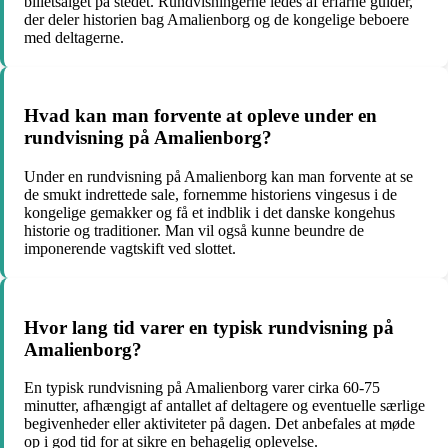
billetsalget på stedet. Rundvisningerne ledes af erfarne guider,
der deler historien bag Amalienborg og de kongelige beboere
med deltagerne.
Hvad kan man forvente at opleve under en
rundvisning på Amalienborg?
Under en rundvisning på Amalienborg kan man forvente at se
de smukt indrettede sale, fornemme historiens vingesus i de
kongelige gemakker og få et indblik i det danske kongehus
historie og traditioner. Man vil også kunne beundre de
imponerende vagtskift ved slottet.
Hvor lang tid varer en typisk rundvisning på
Amalienborg?
En typisk rundvisning på Amalienborg varer cirka 60-75
minutter, afhængigt af antallet af deltagere og eventuelle særlige
begivenheder eller aktiviteter på dagen. Det anbefales at møde
op i god tid for at sikre en behagelig oplevelse.