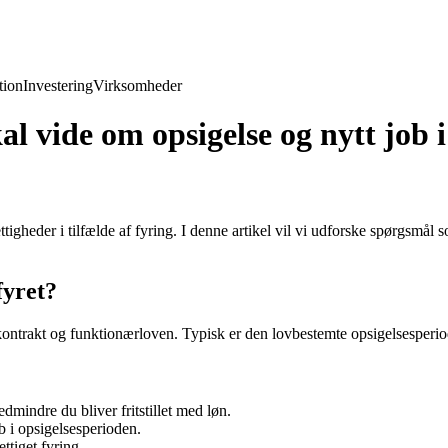
ion
Investering
Virksomheder
al vide om opsigelse og nytt job 
ettigheder i tilfælde af fyring. I denne artikel vil vi udforske spørgsmål
fyret?
skontrakt og funktionærloven. Typisk er den lovbestemte opsigelsesperi
edmindre du bliver fritstillet med løn.
b i opsigelsesperioden.
ttiget fyring.