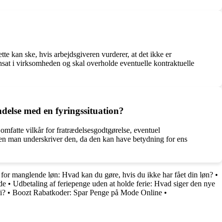
te kan ske, hvis arbejdsgiveren vurderer, at det ikke er
nsat i virksomheden og skal overholde eventuelle kontraktuelle
delse med en fyringssituation?
omfatte vilkår for fratrædelsesgodtgørelse, eventuel
nden man underskriver den, da den kan have betydning for ens
 for manglende løn: Hvad kan du gøre, hvis du ikke har fået din løn?
•
de
•
Udbetaling af feriepenge uden at holde ferie: Hvad siger den nye
i?
•
Boozt Rabatkoder: Spar Penge på Mode Online
•