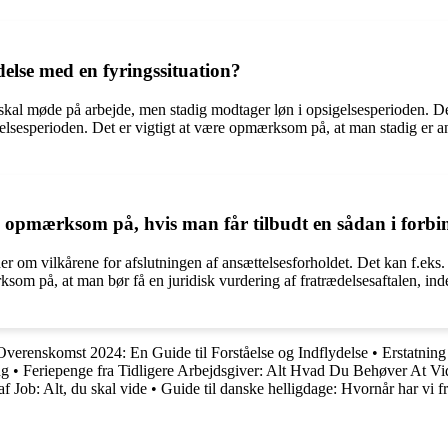
delse med en fyringssituation?
 skal møde på arbejde, men stadig modtager løn i opsigelsesperioden. Det
gelsesperioden. Det er vigtigt at være opmærksom på, at man stadig er a
 opmærksom på, hvis man får tilbudt en sådan i forbin
r om vilkårene for afslutningen af ansættelsesforholdet. Det kan f.eks. 
rksom på, at man bør få en juridisk vurdering af fratrædelsesaftalen, i
renskomst 2024: En Guide til Forståelse og Indflydelse
•
Erstatning
ng
•
Feriepenge fra Tidligere Arbejdsgiver: Alt Hvad Du Behøver At Vi
f Job: Alt, du skal vide
•
Guide til danske helligdage: Hvornår har vi fr