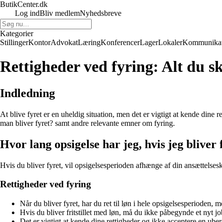
ButikCenter.dk
Log ind
Bliv medlem
Nyhedsbreve
Kategorier
Stillinger
Kontor
Advokat
Læring
Konferencer
Lager
Lokaler
Kommunikat
Rettigheder ved fyring: Alt du sk
Indledning
At blive fyret er en uheldig situation, men det er vigtigt at kende dine r
man bliver fyret? samt andre relevante emner om fyring.
Hvor lang opsigelse har jeg, hvis jeg bliver 
Hvis du bliver fyret, vil opsigelsesperioden afhænge af din ansættelse
Rettigheder ved fyring
Når du bliver fyret, har du ret til løn i hele opsigelsesperioden, m
Hvis du bliver fritstillet med løn, må du ikke påbegynde et nyt jo
Det er vigtigt at kende dine rettigheder og ikke acceptere en ubere