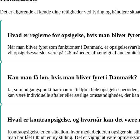
Det er afgørende at kende dine rettigheder ved fyring og håndtere situat
Hvad er reglerne for opsigelse, hvis man bliver fy
Når man bliver fyret som funktionær i Danmark, er opsigelsesvarsle
vil opsigelsesvarslet være på 1-6 måneder, afhængigt af anciennitete
Kan man få løn, hvis man bliver fyret i Danmark?
Ja, som udgangspunkt har man ret til løn i hele opsigelsesperioden
kan være individuelle aftaler eller særlige omstændigheder, der kan p
Hvad er kontraopsigelse, og hvornår kan det være re
Kontraopsigelse er en situation, hvor medarbejderen opsiger sin still
man har fået tilbudt en ny stilling. Det er vigtigt at være opmærkso