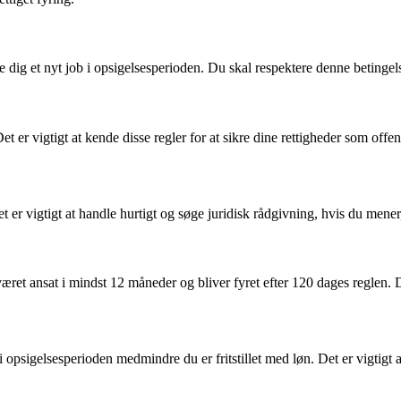
age dig et nyt job i opsigelsesperioden. Du skal respektere denne betinge
et er vigtigt at kende disse regler for at sikre dine rettigheder som offent
 er vigtigt at handle hurtigt og søge juridisk rådgivning, hvis du mener,
r været ansat i mindst 12 måneder og bliver fyret efter 120 dages reglen
 i opsigelsesperioden medmindre du er fritstillet med løn. Det er vigtigt 