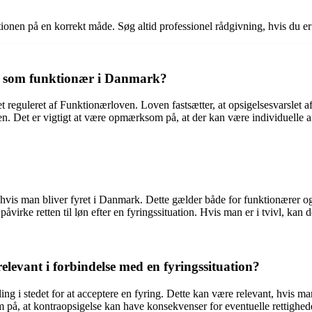
ionen på en korrekt måde. Søg altid professionel rådgivning, hvis du er 
ret som funktionær i Danmark?
t reguleret af Funktionærloven. Loven fastsætter, at opsigelsesvarslet
n. Det er vigtigt at være opmærksom på, at der kan være individuelle af
, hvis man bliver fyret i Danmark. Dette gælder både for funktionærer o
åvirke retten til løn efter en fyringssituation. Hvis man er i tvivl, kan 
levant i forbindelse med en fyringssituation?
ing i stedet for at acceptere en fyring. Dette kan være relevant, hvis man
m på, at kontraopsigelse kan have konsekvenser for eventuelle rettigheder