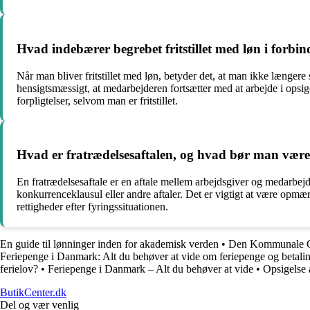
Hvad indebærer begrebet fritstillet med løn i forbin
Når man bliver fritstillet med løn, betyder det, at man ikke længere
hensigtsmæssigt, at medarbejderen fortsætter med at arbejde i opsi
forpligtelser, selvom man er fritstillet.
Hvad er fratrædelsesaftalen, og hvad bør man være
En fratrædelsesaftale er en aftale mellem arbejdsgiver og medarbejde
konkurrenceklausul eller andre aftaler. Det er vigtigt at være opmæ
rettigheder efter fyringssituationen.
En guide til lønninger inden for akademisk verden
•
Den Kommunale Ove
Feriepenge i Danmark: Alt du behøver at vide om feriepenge og betali
ferielov?
•
Feriepenge i Danmark – Alt du behøver at vide
•
Opsigelse a
ButikCenter.dk
Del og vær venlig