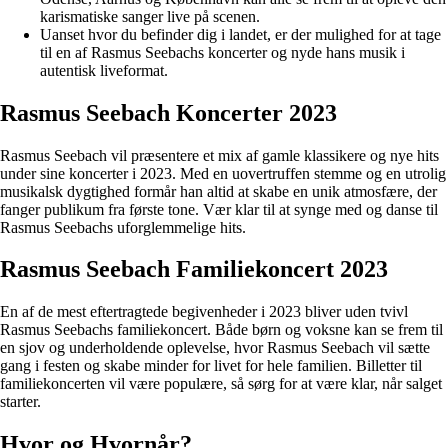
karismatiske sanger live på scenen.
Uanset hvor du befinder dig i landet, er der mulighed for at tage
til en af Rasmus Seebachs koncerter og nyde hans musik i
autentisk liveformat.
Rasmus Seebach Koncerter 2023
Rasmus Seebach vil præsentere et mix af gamle klassikere og nye hits
under sine koncerter i 2023. Med en uovertruffen stemme og en utrolig
musikalsk dygtighed formår han altid at skabe en unik atmosfære, der
fanger publikum fra første tone. Vær klar til at synge med og danse til
Rasmus Seebachs uforglemmelige hits.
Rasmus Seebach Familiekoncert 2023
En af de mest eftertragtede begivenheder i 2023 bliver uden tvivl
Rasmus Seebachs familiekoncert. Både børn og voksne kan se frem til
en sjov og underholdende oplevelse, hvor Rasmus Seebach vil sætte
gang i festen og skabe minder for livet for hele familien. Billetter til
familiekoncerten vil være populære, så sørg for at være klar, når salget
starter.
Hvor og Hvornår?