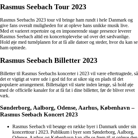
Rasmus Seebach Tour 2023
Rasmus Seebachs 2023 tour vil bringe ham rundt i hele Danmark og
give fans overalt muligheden for at opleve hans unikke musik live.
Med et varieret repertoire og en imponerende stage presence leverer
Rasmus Seebach altid en koncertoplevelse ud over det sædvanlige.
Hold øje med turnéplanen for at få alle datoer og steder, hvor du kan se
ham optræde.
Rasmus Seebach Billetter 2023
Billetter til Rasmus Seebachs koncerter i 2023 vil være eftertragtede, så
det er vigtigt at være ude i god tid for at sikre sig en plads til det
populære arrangement. Billetsalget vil starte inden længe, så hold øje
med de officielle kanaler for at få fat i dine billetter, før de bliver revet
væk.
Sønderborg, Aalborg, Odense, Aarhus, København –
Rasmus Seebach Koncert 2023
Rasmus Seebach vil besøge en række byer i Danmark under sin
koncerttour i 2023. Publikum i byer som Sønderborg, Aalborg,
Odense, Aarhus og København kan alle se frem til at opleve den