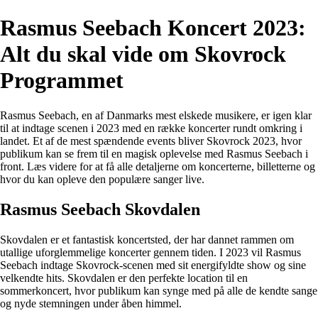
Rasmus Seebach Koncert 2023:
Alt du skal vide om Skovrock
Programmet
Rasmus Seebach, en af Danmarks mest elskede musikere, er igen klar
til at indtage scenen i 2023 med en række koncerter rundt omkring i
landet. Et af de mest spændende events bliver Skovrock 2023, hvor
publikum kan se frem til en magisk oplevelse med Rasmus Seebach i
front. Læs videre for at få alle detaljerne om koncerterne, billetterne og
hvor du kan opleve den populære sanger live.
Rasmus Seebach Skovdalen
Skovdalen er et fantastisk koncertsted, der har dannet rammen om
utallige uforglemmelige koncerter gennem tiden. I 2023 vil Rasmus
Seebach indtage Skovrock-scenen med sit energifyldte show og sine
velkendte hits. Skovdalen er den perfekte location til en
sommerkoncert, hvor publikum kan synge med på alle de kendte sange
og nyde stemningen under åben himmel.