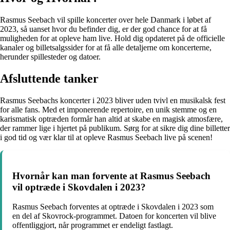
Rasmus Seebach vil spille koncerter over hele Danmark i løbet af
2023, så uanset hvor du befinder dig, er der god chance for at få
muligheden for at opleve ham live. Hold dig opdateret på de officielle
kanaler og billetsalgssider for at få alle detaljerne om koncerterne,
herunder spillesteder og datoer.
Afsluttende tanker
Rasmus Seebachs koncerter i 2023 bliver uden tvivl en musikalsk fest
for alle fans. Med et imponerende repertoire, en unik stemme og en
karismatisk optræden formår han altid at skabe en magisk atmosfære,
der rammer lige i hjertet på publikum. Sørg for at sikre dig dine billetter
i god tid og vær klar til at opleve Rasmus Seebach live på scenen!
Hvornår kan man forvente at Rasmus Seebach
vil optræde i Skovdalen i 2023?
Rasmus Seebach forventes at optræde i Skovdalen i 2023 som
en del af Skovrock-programmet. Datoen for koncerten vil blive
offentliggjort, når programmet er endeligt fastlagt.