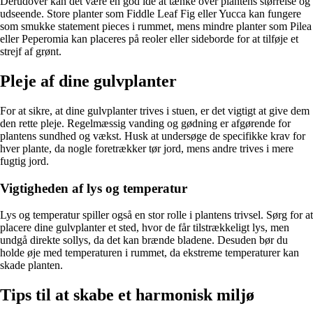
Derudover kan det være en god idé at tænke over plantens størrelse og
udseende. Store planter som Fiddle Leaf Fig eller Yucca kan fungere
som smukke statement pieces i rummet, mens mindre planter som Pilea
eller Peperomia kan placeres på reoler eller sideborde for at tilføje et
strejf af grønt.
Pleje af dine gulvplanter
For at sikre, at dine gulvplanter trives i stuen, er det vigtigt at give dem
den rette pleje. Regelmæssig vanding og gødning er afgørende for
plantens sundhed og vækst. Husk at undersøge de specifikke krav for
hver plante, da nogle foretrækker tør jord, mens andre trives i mere
fugtig jord.
Vigtigheden af lys og temperatur
Lys og temperatur spiller også en stor rolle i plantens trivsel. Sørg for at
placere dine gulvplanter et sted, hvor de får tilstrækkeligt lys, men
undgå direkte sollys, da det kan brænde bladene. Desuden bør du
holde øje med temperaturen i rummet, da ekstreme temperaturer kan
skade planten.
Tips til at skabe et harmonisk miljø