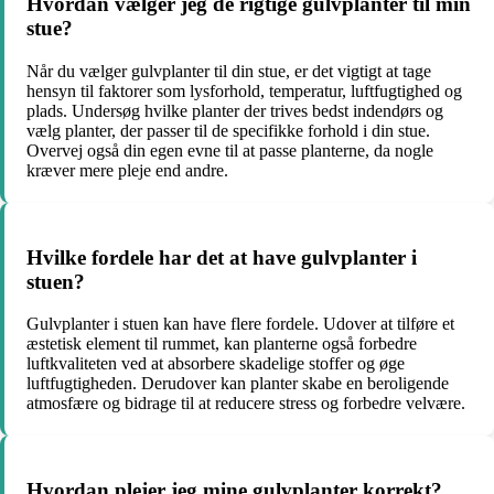
Hvordan vælger jeg de rigtige gulvplanter til min
stue?
Når du vælger gulvplanter til din stue, er det vigtigt at tage
hensyn til faktorer som lysforhold, temperatur, luftfugtighed og
plads. Undersøg hvilke planter der trives bedst indendørs og
vælg planter, der passer til de specifikke forhold i din stue.
Overvej også din egen evne til at passe planterne, da nogle
kræver mere pleje end andre.
Hvilke fordele har det at have gulvplanter i
stuen?
Gulvplanter i stuen kan have flere fordele. Udover at tilføre et
æstetisk element til rummet, kan planterne også forbedre
luftkvaliteten ved at absorbere skadelige stoffer og øge
luftfugtigheden. Derudover kan planter skabe en beroligende
atmosfære og bidrage til at reducere stress og forbedre velvære.
Hvordan plejer jeg mine gulvplanter korrekt?