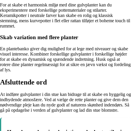
For at skabe et harmonisk miljø med dine gulvplanter kan du
eksperimentere med forskellige pottematerialer og stilarter.
Keramikpotter i neutrale farver kan skabe en rolig og klassisk
stemning, mens kurvepotter i flet eller rattan tilføjer et boheme touch til
rummet.
Skab variation med flere planter
En plantebanko giver dig mulighed for at lege med niveauer og skabe
visuel interesse. Kombiner forskellige gulvplanter i forskellige højder
for at skabe en dynamisk og spændende indretning. Husk også at
rotere dine planter regelmæssigt for at sikre en jævn vækst og fordeling
af lys.
Afsluttende ord
At indføre gulvplanter i din stue kan bidrage til at skabe en hyggelig og
indbydende atmosfære. Ved at vælge de rette planter og give dem den
nødvendige pleje kan du nyde godt af naturens skønhed indendørs. Så
gå på opdagelse i verden af gulvplanter og lad din stue blomstre.