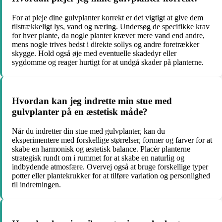
For at pleje dine gulvplanter korrekt er det vigtigt at give dem
tilstrækkeligt lys, vand og næring. Undersøg de specifikke krav
for hver plante, da nogle planter kræver mere vand end andre,
mens nogle trives bedst i direkte sollys og andre foretrækker
skygge. Hold også øje med eventuelle skadedyr eller
sygdomme og reager hurtigt for at undgå skader på planterne.
Hvordan kan jeg indrette min stue med
gulvplanter på en æstetisk måde?
Når du indretter din stue med gulvplanter, kan du
eksperimentere med forskellige størrelser, former og farver for at
skabe en harmonisk og æstetisk balance. Placér planterne
strategisk rundt om i rummet for at skabe en naturlig og
indbydende atmosfære. Overvej også at bruge forskellige typer
potter eller plantekrukker for at tilføre variation og personlighed
til indretningen.