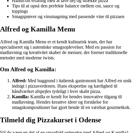
Hands-on erfaring med at lave dej og strække pizza
Tips til at opnå den perfekte balance mellem ost, sauce og
toppings
Smagsprøver og vinsmagning med passende vine til pizzaen
Alfred og Kamilla Menu
Alfred og Kamilla Menu er et kendt kulinarisk team, der har
specialiseret sig i autentiske smagsoplevelser. Med en passion for
madlavning og kreativitet skaber de menuer, der forener traditionelle
metoder med moderne twists.
Om Alfred og Kamilla:
Alfred:
Med baggrund i italiensk gastronomi har Alfred en unik
indsigt i pizzaverdenen. Hans ekspertise og kærlighed til
håndværket afspejles tydeligt i hver skabt pizza.
Kamilla:
Kamilla er kendt for hendes innovative tilgang til
madlavning. Hendes kreative ideer og forståelse for
smagskompositioner har gjort hende til en værdsat gourmetkok.
Tilmeld dig Pizzakurset i Odense
Vil du være en del af en smagfuld oplevelse med Alfred og Kamilla?