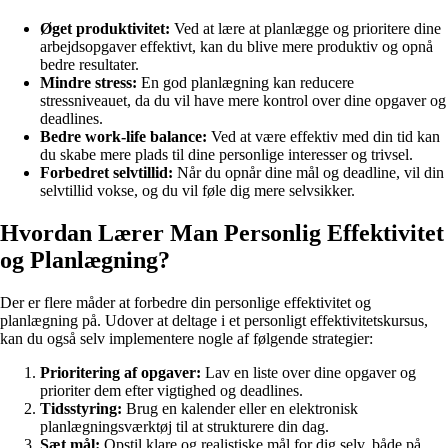
Øget produktivitet:
Ved at lære at planlægge og prioritere dine
arbejdsopgaver effektivt, kan du blive mere produktiv og opnå
bedre resultater.
Mindre stress:
En god planlægning kan reducere
stressniveauet, da du vil have mere kontrol over dine opgaver og
deadlines.
Bedre work-life balance:
Ved at være effektiv med din tid kan
du skabe mere plads til dine personlige interesser og trivsel.
Forbedret selvtillid:
Når du opnår dine mål og deadline, vil din
selvtillid vokse, og du vil føle dig mere selvsikker.
Hvordan Lærer Man Personlig Effektivitet
og Planlægning?
Der er flere måder at forbedre din personlige effektivitet og
planlægning på. Udover at deltage i et personligt effektivitetskursus,
kan du også selv implementere nogle af følgende strategier:
Prioritering af opgaver:
Lav en liste over dine opgaver og
prioriter dem efter vigtighed og deadlines.
Tidsstyring:
Brug en kalender eller en elektronisk
planlægningsværktøj til at strukturere din dag.
Sæt mål:
Opstil klare og realistiske mål for dig selv, både på