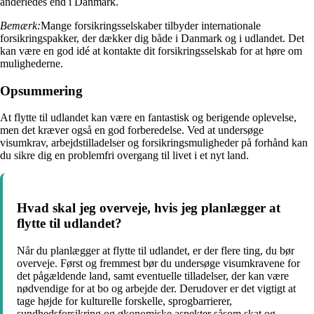
anderledes end i Danmark.
Bemærk:
Mange forsikringsselskaber tilbyder internationale
forsikringspakker, der dækker dig både i Danmark og i udlandet. Det
kan være en god idé at kontakte dit forsikringsselskab for at høre om
mulighederne.
Opsummering
At flytte til udlandet kan være en fantastisk og berigende oplevelse,
men det kræver også en god forberedelse. Ved at undersøge
visumkrav, arbejdstilladelser og forsikringsmuligheder på forhånd kan
du sikre dig en problemfri overgang til livet i et nyt land.
Hvad skal jeg overveje, hvis jeg planlægger at
flytte til udlandet?
Når du planlægger at flytte til udlandet, er der flere ting, du bør
overveje. Først og fremmest bør du undersøge visumkravene for
det pågældende land, samt eventuelle tilladelser, der kan være
nødvendige for at bo og arbejde der. Derudover er det vigtigt at
tage højde for kulturelle forskelle, sprogbarrierer,
sundhedsforsikring og økonomiske aspekter såsom skat og