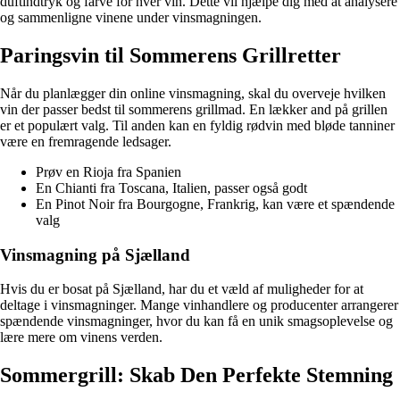
duftindtryk og farve for hver vin. Dette vil hjælpe dig med at analysere
og sammenligne vinene under vinsmagningen.
Paringsvin til Sommerens Grillretter
Når du planlægger din online vinsmagning, skal du overveje hvilken
vin der passer bedst til sommerens grillmad. En lækker and på grillen
er et populært valg. Til anden kan en fyldig rødvin med bløde tanniner
være en fremragende ledsager.
Prøv en Rioja fra Spanien
En Chianti fra Toscana, Italien, passer også godt
En Pinot Noir fra Bourgogne, Frankrig, kan være et spændende
valg
Vinsmagning på Sjælland
Hvis du er bosat på Sjælland, har du et væld af muligheder for at
deltage i vinsmagninger. Mange vinhandlere og producenter arrangerer
spændende vinsmagninger, hvor du kan få en unik smagsoplevelse og
lære mere om vinens verden.
Sommergrill: Skab Den Perfekte Stemning