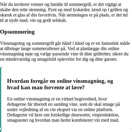
Når du inviterer venner og familie til sommergrill, er det vigtigt at
skabe den rette stemning. Pynt op med lyskæder, tænd op i grillen og
skænk et glas af din favoritvin. Når stemningen er på plads, er det tid
til at nyde mad, vin og godt selskab.
Opsummering
Vinsmagning og sommergrill går hånd i hånd og er en fantastisk måde
at tilbringe lange sommeraftener på. Ved at planlægge din online
vinsmagning nøje og vælge passende vine til dine grillretter, sikrer du
en mindeværdig og smagsfuld oplevelse for dig og dine gæster.
Hvordan foregår en online vinsmagning, og
hvad kan man forvente at lære?
En online vinsmagning er en virtuel begivenhed, hvor
deltagerne får tilsendt en samling vine, som de skal smage på
under vejledning af en vin ekspert via en online platform.
Deltagerne vil lære om forskellige druesorter, vinproduktion,
smagsnoter og hvordan man bedst kombinerer vin med mad.