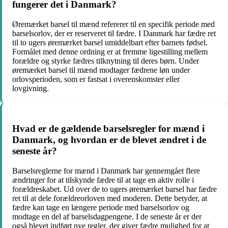
fungerer det i Danmark?
Øremærket barsel til mænd refererer til en specifik periode med
barselsorlov, der er reserveret til fædre. I Danmark har fædre ret
til to ugers øremærket barsel umiddelbart efter barnets fødsel.
Formålet med denne ordning er at fremme ligestilling mellem
forældre og styrke fædres tilknytning til deres børn. Under
øremærket barsel til mænd modtager fædrene løn under
orlovsperioden, som er fastsat i overenskomster eller
lovgivning.
Hvad er de gældende barselsregler for mænd i
Danmark, og hvordan er de blevet ændret i de
seneste år?
Barselsreglerne for mænd i Danmark har gennemgået flere
ændringer for at tilskynde fædre til at tage en aktiv rolle i
forældreskabet. Ud over de to ugers øremærket barsel har fædre
ret til at dele forældreorloven med moderen. Dette betyder, at
fædre kan tage en længere periode med barselsorlov og
modtage en del af barselsdagpengene. I de seneste år er der
også blevet indført nye regler, der giver fædre mulighed for at