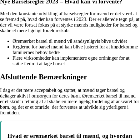
Nye Barselsregler 2023 – Hvad kan vi forvente?
Med den konstante udvikling af barselsregler for mænd er det værd at
se fremad på, hvad der kan forventes i 2023. Der er allerede tegn på, at
der vil være fortsat fokus på at styrke mænds muligheder for barsel og
skabe et mere ligeligt forældreskab.
Øremærket barsel til mænd vil sandsynligvis blive udvidet
Reglerne for barsel mænd kan blive justeret for at imødekomme
familiernes behov bedre
Flere virksomheder kan implementere egne ordninger for at
støtte fædre i at tage barsel
Afsluttende Bemærkninger
I dag er det mere acceptabelt og støttet, at mænd tager barsel og
deltager aktivt i omsorgen for deres børn. Øremærket barsel til mænd
er et skridt i retning af at skabe en mere ligelig fordeling af ansvaret for
børn, og det er et område, der forventes at udvikle sig yderligere i
fremtiden.
Hvad er øremærket barsel til mænd, og hvordan