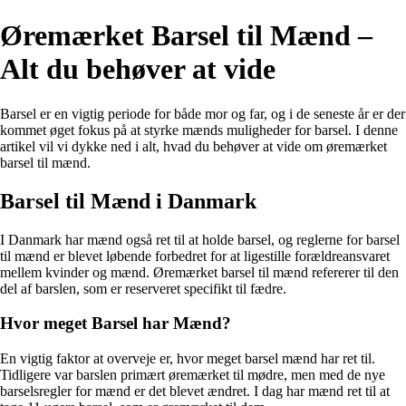
Øremærket Barsel til Mænd –
Alt du behøver at vide
Barsel er en vigtig periode for både mor og far, og i de seneste år er der
kommet øget fokus på at styrke mænds muligheder for barsel. I denne
artikel vil vi dykke ned i alt, hvad du behøver at vide om øremærket
barsel til mænd.
Barsel til Mænd i Danmark
I Danmark har mænd også ret til at holde barsel, og reglerne for barsel
til mænd er blevet løbende forbedret for at ligestille forældreansvaret
mellem kvinder og mænd. Øremærket barsel til mænd refererer til den
del af barslen, som er reserveret specifikt til fædre.
Hvor meget Barsel har Mænd?
En vigtig faktor at overveje er, hvor meget barsel mænd har ret til.
Tidligere var barslen primært øremærket til mødre, men med de nye
barselsregler for mænd er det blevet ændret. I dag har mænd ret til at