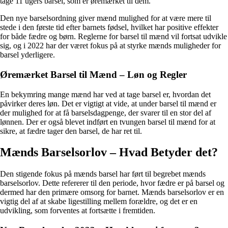
tage 11 ugers barsel, som er øremærket til dem.
Den nye barselsordning giver mænd mulighed for at være mere til
stede i den første tid efter barnets fødsel, hvilket har positive effekter
for både fædre og børn. Reglerne for barsel til mænd vil fortsat udvikle
sig, og i 2022 har der været fokus på at styrke mænds muligheder for
barsel yderligere.
Øremærket Barsel til Mænd – Løn og Regler
En bekymring mange mænd har ved at tage barsel er, hvordan det
påvirker deres løn. Det er vigtigt at vide, at under barsel til mænd er
der mulighed for at få barselsdagpenge, der svarer til en stor del af
lønnen. Der er også blevet indført en tvungen barsel til mænd for at
sikre, at fædre tager den barsel, de har ret til.
Mænds Barselsorlov – Hvad Betyder det?
Den stigende fokus på mænds barsel har ført til begrebet mænds
barselsorlov. Dette refererer til den periode, hvor fædre er på barsel og
dermed har den primære omsorg for barnet. Mænds barselsorlov er en
vigtig del af at skabe ligestilling mellem forældre, og det er en
udvikling, som forventes at fortsætte i fremtiden.