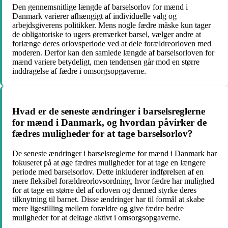
Den gennemsnitlige længde af barselsorlov for mænd i
Danmark varierer afhængigt af individuelle valg og
arbejdsgiverens politikker. Mens nogle fædre måske kun tager
de obligatoriske to ugers øremærket barsel, vælger andre at
forlænge deres orlovsperiode ved at dele forældreorloven med
moderen. Derfor kan den samlede længde af barselsorloven for
mænd variere betydeligt, men tendensen går mod en større
inddragelse af fædre i omsorgsopgaverne.
Hvad er de seneste ændringer i barselsreglerne
for mænd i Danmark, og hvordan påvirker de
fædres muligheder for at tage barselsorlov?
De seneste ændringer i barselsreglerne for mænd i Danmark har
fokuseret på at øge fædres muligheder for at tage en længere
periode med barselsorlov. Dette inkluderer indførelsen af en
mere fleksibel forældreorlovsordning, hvor fædre har mulighed
for at tage en større del af orloven og dermed styrke deres
tilknytning til barnet. Disse ændringer har til formål at skabe
mere ligestilling mellem forældre og give fædre bedre
muligheder for at deltage aktivt i omsorgsopgaverne.