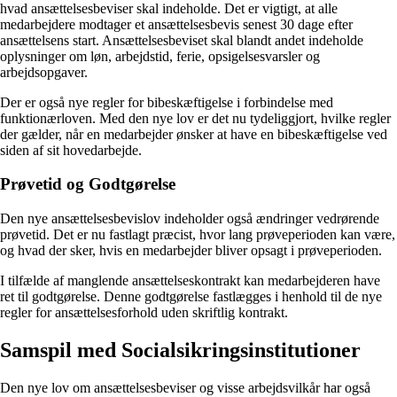
hvad ansættelsesbeviser skal indeholde. Det er vigtigt, at alle
medarbejdere modtager et ansættelsesbevis senest 30 dage efter
ansættelsens start. Ansættelsesbeviset skal blandt andet indeholde
oplysninger om løn, arbejdstid, ferie, opsigelsesvarsler og
arbejdsopgaver.
Der er også nye regler for bibeskæftigelse i forbindelse med
funktionærloven. Med den nye lov er det nu tydeliggjort, hvilke regler
der gælder, når en medarbejder ønsker at have en bibeskæftigelse ved
siden af sit hovedarbejde.
Prøvetid og Godtgørelse
Den nye ansættelsesbevislov indeholder også ændringer vedrørende
prøvetid. Det er nu fastlagt præcist, hvor lang prøveperioden kan være,
og hvad der sker, hvis en medarbejder bliver opsagt i prøveperioden.
I tilfælde af manglende ansættelseskontrakt kan medarbejderen have
ret til godtgørelse. Denne godtgørelse fastlægges i henhold til de nye
regler for ansættelsesforhold uden skriftlig kontrakt.
Samspil med Socialsikringsinstitutioner
Den nye lov om ansættelsesbeviser og visse arbejdsvilkår har også