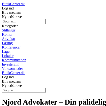
ButikCenter.dk
Log ind
Bliv medlem
Nyhedsbreve
Kategorier
Stillinger
Kontor
Advokat
Læring
Konferencer
Lager
Lokaler
Kommunikation
Investering
Virksomheder
ButikCenter.dk
Log ind
Bliv medlem
Nyhedsbreve
Njord Advokater – Din pålidelig