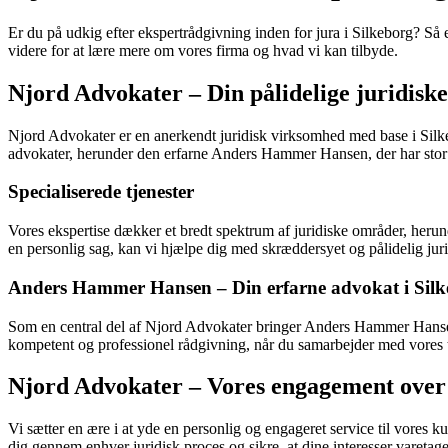
Er du på udkig efter ekspertrådgivning inden for jura i Silkeborg? Så e
videre for at lære mere om vores firma og hvad vi kan tilbyde.
Njord Advokater – Din pålidelige juridisk
Njord Advokater er en anerkendt juridisk virksomhed med base i Silkebo
advokater, herunder den erfarne Anders Hammer Hansen, der har stor 
Specialiserede tjenester
Vores ekspertise dækker et bredt spektrum af juridiske områder, herund
en personlig sag, kan vi hjælpe dig med skræddersyet og pålidelig juri
Anders Hammer Hansen – Din erfarne advokat i Sil
Som en central del af Njord Advokater bringer Anders Hammer Hansen e
kompetent og professionel rådgivning, når du samarbejder med vores
Njord Advokater – Vores engagement over 
Vi sætter en ære i at yde en personlig og engageret service til vores ku
dig gennem enhver juridisk proces og sikre, at dine interesser varetage