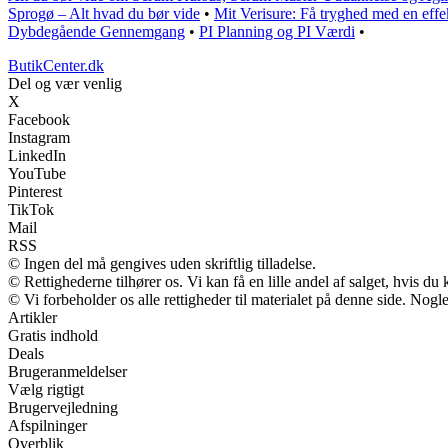
Sprogø – Alt hvad du bør vide
•
Mit Verisure: Få tryghed med en effe
Dybdegående Gennemgang
•
PI Planning og PI Værdi
•
ButikCenter.dk
Del og vær venlig
X
Facebook
Instagram
LinkedIn
YouTube
Pinterest
TikTok
Mail
RSS
© Ingen del må gengives uden skriftlig tilladelse.
© Rettighederne tilhører os. Vi kan få en lille andel af salget, hvis d
© Vi forbeholder os alle rettigheder til materialet på denne side. Nog
Artikler
Gratis indhold
Deals
Brugeranmeldelser
Vælg rigtigt
Brugervejledning
Afspilninger
Overblik