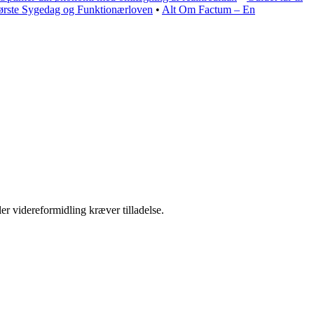
ørste Sygedag og Funktionærloven
•
Alt Om Factum – En
er videreformidling kræver tilladelse.