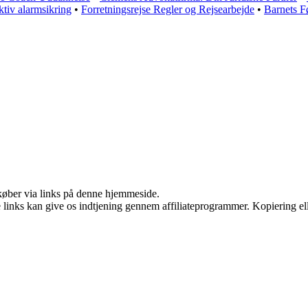
ktiv alarmsikring
•
Forretningsrejse Regler og Rejsearbejde
•
Barnets F
u køber via links på denne hjemmeside.
le links kan give os indtjening gennem affiliateprogrammer. Kopiering ell