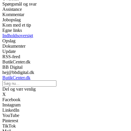
Spørgsmål og svar
Assistance
Kommentar
Jobopslag
Kom med et tip
Egne links
Indholdsoversigt
Opslag
Dokumenter
Update
RSS-feed
ButikCenter.dk
BB Digital
hej@bbdigital.dk
ButikCenter.dk
Del og vær venlig
X
Facebook
Instagram
LinkedIn
YouTube
Pinterest
TikTok