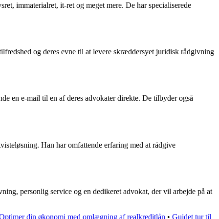
et, immaterialret, it-ret og meget mere. De har specialiserede
ilfredshed og deres evne til at levere skræddersyet juridisk rådgivning
e en e-mail til en af deres advokater direkte. De tilbyder også
visteløsning. Han har omfattende erfaring med at rådgive
ning, personlig service og en dedikeret advokat, der vil arbejde på at
Optimer din økonomi med omlægning af realkreditlån
•
Guidet tur til