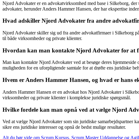
Njord Advokater er en advokatvirksomhed med base i Silkeborg, der til
advokater, herunder Anders Hammer Hansen, der har ekspertise inden 
Hvad adskiller Njord Advokater fra andre advokatfi
Njord Advokater skiller sig ud fra andre advokatfirmaer i Silkeborg på
til både virksomheder og private klienter.
Hvordan kan man kontakte Njord Advokater for at få
Man kan kontakte Njord Advokater ved at besøge deres hjemmeside og ud
muligheden for en uforpligtende samtale for at drøfte ens juridiske be
Hvem er Anders Hammer Hansen, og hvad er hans ek
Anders Hammer Hansen er en advokat hos Njord Advokater i Silkeborg 
virksomheder og private klienter i komplekse juridiske spørgsmål.
Hvilke fordele kan man opnå ved at vælge Njord Adv
Ved at vælge Njord Advokater som sin juridiske samarbejdspartner kan m
sikre ens juridiske interesser og opnå de bedst mulige resultater.
Alt du bør vide om Scrum Kursus, Scrum Master Uddannelse og Agi