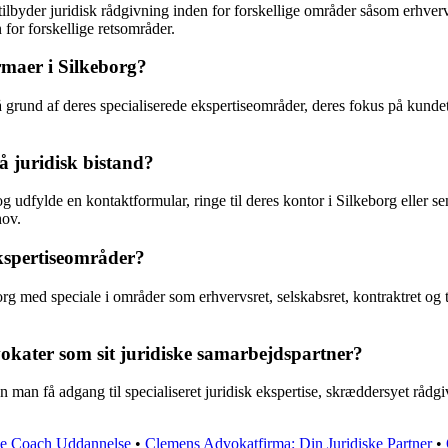
byder juridisk rådgivning inden for forskellige områder såsom erhvervsr
for forskellige retsområder.
rmaer i Silkeborg?
 grund af deres specialiserede ekspertiseområder, deres fokus på kundet
 juridisk bistand?
fylde en kontaktformular, ringe til deres kontor i Silkeborg eller send
hov.
spertiseområder?
med speciale i områder som erhvervsret, selskabsret, kontraktret og t
okater som sit juridiske samarbejdspartner?
an få adgang til specialiseret juridisk ekspertise, skræddersyet rådgiv
le Coach Uddannelse
•
Clemens Advokatfirma: Din Juridiske Partner
•