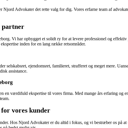
r Njord Advokater det rette valg for dig. Vores erfarne team af advokate
e partner
rg. Vi har opbygget et solidt ry for at levere professionel og effektiv 
ekspertise inden for en lang række retsområder.
er selskabsret, ejendomsret, familieret, strafferet og meget mere. Uanse
disk assistance.
keborg
n værdifuld ekspertise til vores firma. Med mange års erfaring og en so
 team.
for vores kunder
nder. Hos Njord Advokater er du altid i fokus, og vi bestræber os på at op
s på bedst mulig vis.