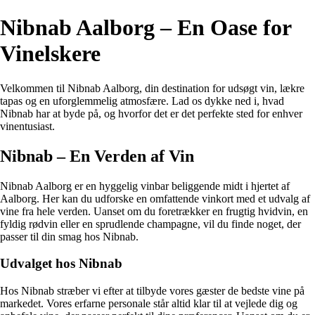
Nibnab Aalborg – En Oase for
Vinelskere
Velkommen til Nibnab Aalborg, din destination for udsøgt vin, lækre
tapas og en uforglemmelig atmosfære. Lad os dykke ned i, hvad
Nibnab har at byde på, og hvorfor det er det perfekte sted for enhver
vinentusiast.
Nibnab – En Verden af Vin
Nibnab Aalborg er en hyggelig vinbar beliggende midt i hjertet af
Aalborg. Her kan du udforske en omfattende vinkort med et udvalg af
vine fra hele verden. Uanset om du foretrækker en frugtig hvidvin, en
fyldig rødvin eller en sprudlende champagne, vil du finde noget, der
passer til din smag hos Nibnab.
Udvalget hos Nibnab
Hos Nibnab stræber vi efter at tilbyde vores gæster de bedste vine på
markedet. Vores erfarne personale står altid klar til at vejlede dig og