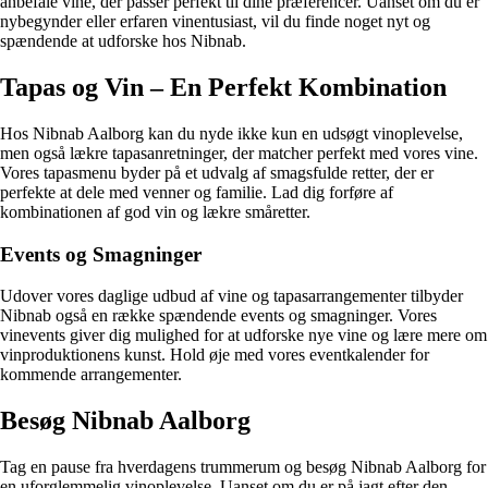
anbefale vine, der passer perfekt til dine præferencer. Uanset om du er
nybegynder eller erfaren vinentusiast, vil du finde noget nyt og
spændende at udforske hos Nibnab.
Tapas og Vin – En Perfekt Kombination
Hos Nibnab Aalborg kan du nyde ikke kun en udsøgt vinoplevelse,
men også lækre tapasanretninger, der matcher perfekt med vores vine.
Vores tapasmenu byder på et udvalg af smagsfulde retter, der er
perfekte at dele med venner og familie. Lad dig forføre af
kombinationen af god vin og lækre småretter.
Events og Smagninger
Udover vores daglige udbud af vine og tapasarrangementer tilbyder
Nibnab også en række spændende events og smagninger. Vores
vinevents giver dig mulighed for at udforske nye vine og lære mere om
vinproduktionens kunst. Hold øje med vores eventkalender for
kommende arrangementer.
Besøg Nibnab Aalborg
Tag en pause fra hverdagens trummerum og besøg Nibnab Aalborg for
en uforglemmelig vinoplevelse. Uanset om du er på jagt efter den