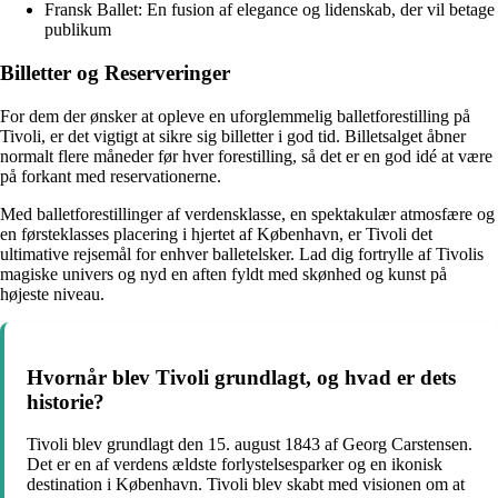
Fransk Ballet: En fusion af elegance og lidenskab, der vil betage
publikum
Billetter og Reserveringer
For dem der ønsker at opleve en uforglemmelig balletforestilling på
Tivoli, er det vigtigt at sikre sig billetter i god tid. Billetsalget åbner
normalt flere måneder før hver forestilling, så det er en god idé at være
på forkant med reservationerne.
Med balletforestillinger af verdensklasse, en spektakulær atmosfære og
en førsteklasses placering i hjertet af København, er Tivoli det
ultimative rejsemål for enhver balletelsker. Lad dig fortrylle af Tivolis
magiske univers og nyd en aften fyldt med skønhed og kunst på
højeste niveau.
Hvornår blev Tivoli grundlagt, og hvad er dets
historie?
Tivoli blev grundlagt den 15. august 1843 af Georg Carstensen.
Det er en af verdens ældste forlystelsesparker og en ikonisk
destination i København. Tivoli blev skabt med visionen om at