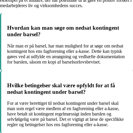
eksempel på et initiativ, der har potentiale til at gøre en positiv forskel i
medarbejderes liv og virksomhedens succes.
Hvordan kan man søge om nedsat kontingent
under barsel?
Når man er på barsel, har man mulighed for at søge om nedsat
kontingent hos ens fagforening eller a-kasse. Dette kan typisk
gøres ved at udfylde en ansøgning og vedhæfte dokumentation
for barslen, såsom en kopi af barselsorlovsbeviset.
Hvilke betingelser skal være opfyldt for at få
nedsat kontingent under barsel?
For at være berettiget til nedsat kontingent under barsel skal
man som regel være medlem af en fagforening eller a-kasse,
have betalt sit kontingent regelmæssigt inden barslen og
selvfølgelig være på barsel. Det er vigtigt at læse de specifikke
regler og betingelser hos ens fagforening eller a-kasse.