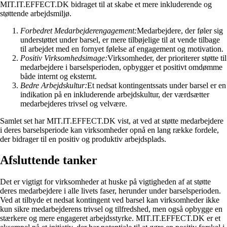
MIT.IT.EFFECT.DK bidraget til at skabe et mere inkluderende og
støttende arbejdsmiljø.
Forbedret Medarbejderengagement:
Medarbejdere, der føler sig
understøttet under barsel, er mere tilbøjelige til at vende tilbage
til arbejdet med en fornyet følelse af engagement og motivation.
Positiv Virksomhedsimage:
Virksomheder, der prioriterer støtte til
medarbejdere i barselsperioden, opbygger et positivt omdømme
både internt og eksternt.
Bedre Arbejdskultur:
Et nedsat kontingentssats under barsel er en
indikation på en inkluderende arbejdskultur, der værdsætter
medarbejderes trivsel og velvære.
Samlet set har MIT.IT.EFFECT.DK vist, at ved at støtte medarbejdere
i deres barselsperiode kan virksomheder opnå en lang række fordele,
der bidrager til en positiv og produktiv arbejdsplads.
Afsluttende tanker
Det er vigtigt for virksomheder at huske på vigtigheden af at støtte
deres medarbejdere i alle livets faser, herunder under barselsperioden.
Ved at tilbyde et nedsat kontingent ved barsel kan virksomheder ikke
kun sikre medarbejderens trivsel og tilfredshed, men også opbygge en
stærkere og mere engageret arbejdsstyrke. MIT.IT.EFFECT.DK er et