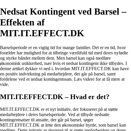
Nedsat Kontingent ved Barsel –
Effekten af
MIT.IT.EFFECT.DK
Barselsperiode er en vigtig tid for mange familier. Det er en tid, hvor
forældre har mulighed for at tilbringe værdifuld tid med deres nyfødte
og styrke båndet mellem dem. Men barsel kan også medføre
økonomisk usikkerhed, især hvis et nedsat kontingent ikke tilbydes. I
denne artikel dykker vi ned i, hvordan MIT.IT.EFFECT.DK kan have
en positiv indvirkning på medarbejdere, der går på barsel, samt
fordelene ved et nedsat kontingentssats. Læs videre for at få mere at
vide.
MIT.IT.EFFECT.DK – Hvad er det?
MIT.IT.EFFECT.DK er et nyt initiativ, der fokuserer på at støtte
medarbejdere i deres barselsperiode. Ved at tilbyde nedsatte
kontingentsatser til ansatte, der går på barsel, søger
MIT.IT.EFFECT.DK at lette den økonomiske byrde, som barsel kan
medføre. Dette initiativ er designet til at støtte medarbejdere og deres