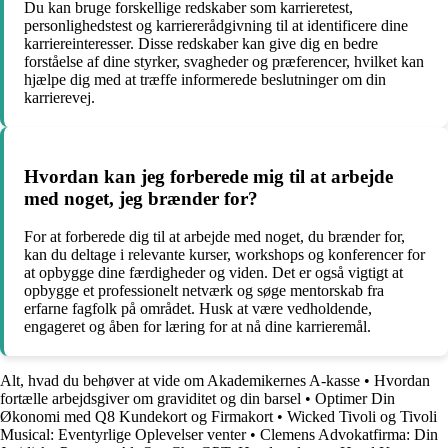
Du kan bruge forskellige redskaber som karrieretest,
personlighedstest og karriererådgivning til at identificere dine
karriereinteresser. Disse redskaber kan give dig en bedre
forståelse af dine styrker, svagheder og præferencer, hvilket kan
hjælpe dig med at træffe informerede beslutninger om din
karrierevej.
Hvordan kan jeg forberede mig til at arbejde
med noget, jeg brænder for?
For at forberede dig til at arbejde med noget, du brænder for,
kan du deltage i relevante kurser, workshops og konferencer for
at opbygge dine færdigheder og viden. Det er også vigtigt at
opbygge et professionelt netværk og søge mentorskab fra
erfarne fagfolk på området. Husk at være vedholdende,
engageret og åben for læring for at nå dine karrieremål.
Alt, hvad du behøver at vide om Akademikernes A-kasse
•
Hvordan
fortælle arbejdsgiver om graviditet og din barsel
•
Optimer Din
Økonomi med Q8 Kundekort og Firmakort
•
Wicked Tivoli og Tivoli
Musical: Eventyrlige Oplevelser venter
•
Clemens Advokatfirma: Din