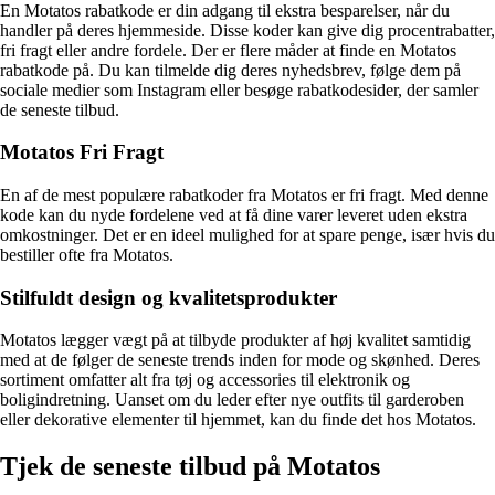
En Motatos rabatkode er din adgang til ekstra besparelser, når du
handler på deres hjemmeside. Disse koder kan give dig procentrabatter,
fri fragt eller andre fordele. Der er flere måder at finde en Motatos
rabatkode på. Du kan tilmelde dig deres nyhedsbrev, følge dem på
sociale medier som Instagram eller besøge rabatkodesider, der samler
de seneste tilbud.
Motatos Fri Fragt
En af de mest populære rabatkoder fra Motatos er fri fragt. Med denne
kode kan du nyde fordelene ved at få dine varer leveret uden ekstra
omkostninger. Det er en ideel mulighed for at spare penge, især hvis du
bestiller ofte fra Motatos.
Stilfuldt design og kvalitetsprodukter
Motatos lægger vægt på at tilbyde produkter af høj kvalitet samtidig
med at de følger de seneste trends inden for mode og skønhed. Deres
sortiment omfatter alt fra tøj og accessories til elektronik og
boligindretning. Uanset om du leder efter nye outfits til garderoben
eller dekorative elementer til hjemmet, kan du finde det hos Motatos.
Tjek de seneste tilbud på Motatos