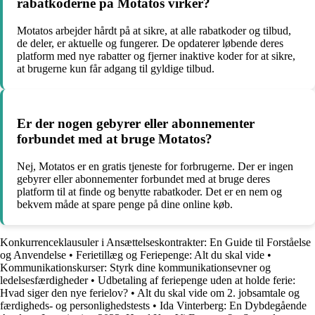
rabatkoderne på Motatos virker?
Motatos arbejder hårdt på at sikre, at alle rabatkoder og tilbud,
de deler, er aktuelle og fungerer. De opdaterer løbende deres
platform med nye rabatter og fjerner inaktive koder for at sikre,
at brugerne kun får adgang til gyldige tilbud.
Er der nogen gebyrer eller abonnementer
forbundet med at bruge Motatos?
Nej, Motatos er en gratis tjeneste for forbrugerne. Der er ingen
gebyrer eller abonnementer forbundet med at bruge deres
platform til at finde og benytte rabatkoder. Det er en nem og
bekvem måde at spare penge på dine online køb.
Konkurrenceklausuler i Ansættelseskontrakter: En Guide til Forståelse
og Anvendelse
•
Ferietillæg og Feriepenge: Alt du skal vide
•
Kommunikationskurser: Styrk dine kommunikationsevner og
ledelsesfærdigheder
•
Udbetaling af feriepenge uden at holde ferie:
Hvad siger den nye ferielov?
•
Alt du skal vide om 2. jobsamtale og
færdigheds- og personlighedstests
•
Ida Vinterberg: En Dybdegående