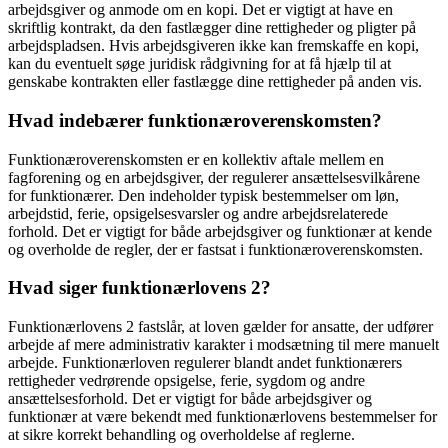
arbejdsgiver og anmode om en kopi. Det er vigtigt at have en
skriftlig kontrakt, da den fastlægger dine rettigheder og pligter på
arbejdspladsen. Hvis arbejdsgiveren ikke kan fremskaffe en kopi,
kan du eventuelt søge juridisk rådgivning for at få hjælp til at
genskabe kontrakten eller fastlægge dine rettigheder på anden vis.
Hvad indebærer funktionæroverenskomsten?
Funktionæroverenskomsten er en kollektiv aftale mellem en
fagforening og en arbejdsgiver, der regulerer ansættelsesvilkårene
for funktionærer. Den indeholder typisk bestemmelser om løn,
arbejdstid, ferie, opsigelsesvarsler og andre arbejdsrelaterede
forhold. Det er vigtigt for både arbejdsgiver og funktionær at kende
og overholde de regler, der er fastsat i funktionæroverenskomsten.
Hvad siger funktionærlovens 2?
Funktionærlovens 2 fastslår, at loven gælder for ansatte, der udfører
arbejde af mere administrativ karakter i modsætning til mere manuelt
arbejde. Funktionærloven regulerer blandt andet funktionærers
rettigheder vedrørende opsigelse, ferie, sygdom og andre
ansættelsesforhold. Det er vigtigt for både arbejdsgiver og
funktionær at være bekendt med funktionærlovens bestemmelser for
at sikre korrekt behandling og overholdelse af reglerne.