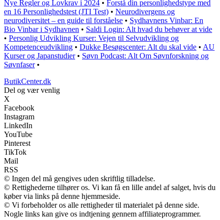
Nye Regler og Lovkrav i 2024
•
Forstå din personlighedstype med
en 16 Personlighedstest (JTI Test)
•
Neurodivergens og
neurodiversitet – en guide til forståelse
•
Sydhavnens Vinbar: En
Bio Vinbar i Sydhavnen
•
Saldi Login: Alt hvad du behøver at vide
•
Personlig Udvikling Kurser: Vejen til Selvudvikling og
Kompetenceudvikling
•
Dukke Besøgscenter: Alt du skal vide
•
AU
Kurser og Japanstudier
•
Søvn Podcast: Alt Om Søvnforskning og
Søvnfaser
•
ButikCenter.dk
Del og vær venlig
X
Facebook
Instagram
LinkedIn
YouTube
Pinterest
TikTok
Mail
RSS
© Ingen del må gengives uden skriftlig tilladelse.
© Rettighederne tilhører os. Vi kan få en lille andel af salget, hvis du
køber via links på denne hjemmeside.
© Vi forbeholder os alle rettigheder til materialet på denne side.
Nogle links kan give os indtjening gennem affiliateprogrammer.