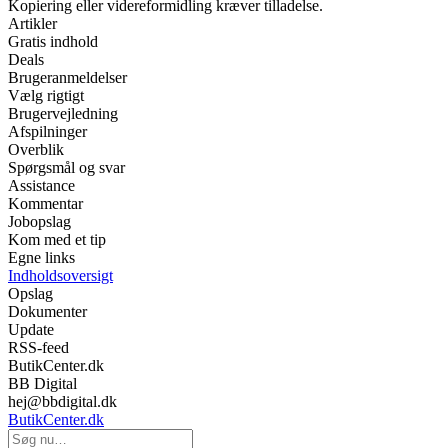
Kopiering eller videreformidling kræver tilladelse.
Artikler
Gratis indhold
Deals
Brugeranmeldelser
Vælg rigtigt
Brugervejledning
Afspilninger
Overblik
Spørgsmål og svar
Assistance
Kommentar
Jobopslag
Kom med et tip
Egne links
Indholdsoversigt
Opslag
Dokumenter
Update
RSS-feed
ButikCenter.dk
BB Digital
hej@bbdigital.dk
ButikCenter.dk