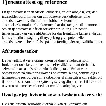
Tjenesteattest og reference
En tjenesteattest er en officiel erklæring fra din arbejdsgiver, der
indeholder oplysninger om din tidligere beskæftigelse, dine
arbejdsopgaver og din adfærd i jobbet. Selvom din
ansættelseskontrakt er bortkommet, har du stadig ret til at anmode
om en tjenesteattest, når du forlader din stilling. En positiv
tjenesteattest kan være afgørende for din fremtidige karriere, da den
kan styrke din ansøgning til nye job og give potentielle
arbejdsgivere en bekræftelse på dine færdigheder og kvalifikationer.
Afsluttende tanker
Det er vigtigt at være opmærksom på dine rettigheder som
funktionær og sikre, at dine ansættelsesvilkår er klart defineret,
selvom din ansættelseskontrakt skulle gå tabt. Ved at være
opmærksom på funktionærlovens bestemmelser og benytte dig af
tilgængelige ressourcer som skabeloner til ansættelseskontrakter og
tjenesteattester kan du beskytte dig selv og din karriere i tilfælde af
uoverensstemmelser eller tvister med din arbejdsgiver.
Hvad gør jeg, hvis min ansættelseskontrakt er væk?
Hvis din ansættelseskontrakt er væk, kan du kontakte din