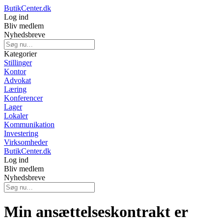
ButikCenter.dk
Log ind
Bliv medlem
Nyhedsbreve
Kategorier
Stillinger
Kontor
Advokat
Læring
Konferencer
Lager
Lokaler
Kommunikation
Investering
Virksomheder
ButikCenter.dk
Log ind
Bliv medlem
Nyhedsbreve
Min ansættelseskontrakt er