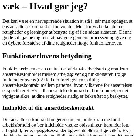
væk – Hvad gør jeg?
Det kan være en nervepirrende situation at stå i, når man opdager, at
ens ansættelseskontrakt er forsvundet. Men fortvivl ikke, der er
rettigheder og løsninger at benytte sig af i en sådan situation. Denne
guide vil hjælpe dig med at navigere gennem processen og give dig
en dybere forståelse af dine rettigheder ifølge funktionærloven.
Funktionærlovens betydning
Funktionærloven er en central del af dansk arbejdsret og regulerer
ansættelsesforholdet mellem arbejdsgiver og funktionærer. Ifølge
funktionærlovens § 2 skal der foreligge en skriftlig
ansættelseskontrakt mellem parterne, hvori vilkårene for ansættelsen
er specificeret. Hvis din ansættelseskontrakt er bortkommet, er det
vigtigt at sikre, at dine rettigheder stadig er bekræftet og beskyttet.
Indholdet af din ansættelseskontrakt
Din ansættelseskontrakt fungerer som en juridisk ramme for dit
arbejdsforhold og bør indeholde vigtige oplysninger, herunder løn,
arbejdstid, ferie, opsigelsesvarsler og eventuelle særlige vilkår. Hvis
du ikke længere har adgang til din ansættelseskontrakt, kan det være