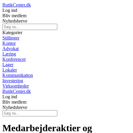
ButikCenter.dk
Log ind
Bliv medlem
Nyhedsbreve
Kategorier
Stillinger
Kontor
Advokat
Læring
Konferencer
Lager
Lokaler
Kommunikation
Investering
Virksomheder
ButikCenter.dk
Log ind
Bliv medlem
Nyhedsbreve
Medarbejderaktier og