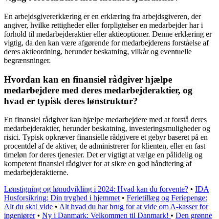
En arbejdsgivererklæring er en erklæring fra arbejdsgiveren, der
angiver, hvilke rettigheder eller forpligtelser en medarbejder har i
forhold til medarbejderaktier eller aktieoptioner. Denne erklæring er
vigtig, da den kan være afgørende for medarbejderens forståelse af
deres aktieordning, herunder beskatning, vilkår og eventuelle
begrænsninger.
Hvordan kan en finansiel rådgiver hjælpe
medarbejdere med deres medarbejderaktier, og
hvad er typisk deres lønstruktur?
En finansiel rådgiver kan hjælpe medarbejdere med at forstå deres
medarbejderaktier, herunder beskatning, investeringsmuligheder og
risici. Typisk opkræver finansielle rådgivere et gebyr baseret på en
procentdel af de aktiver, de administrerer for klienten, eller en fast
timeløn for deres tjenester. Det er vigtigt at vælge en pålidelig og
kompetent finansiel rådgiver for at sikre en god håndtering af
medarbejderaktierne.
Lønstigning og lønudvikling i 2024: Hvad kan du forvente?
•
IDA
Husforsikring: Din tryghed i hjemmet
•
Ferietillæg og Feriepenge:
Alt du skal vide
•
Alt hvad du har brug for at vide om A-kasser for
ingeniører
•
Ny i Danmark: Velkommen til Danmark!
•
Den grønne