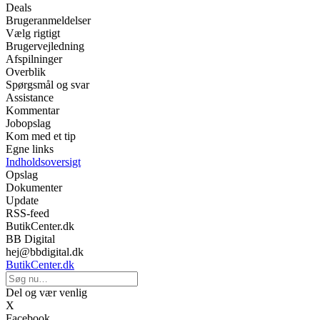
Deals
Brugeranmeldelser
Vælg rigtigt
Brugervejledning
Afspilninger
Overblik
Spørgsmål og svar
Assistance
Kommentar
Jobopslag
Kom med et tip
Egne links
Indholdsoversigt
Opslag
Dokumenter
Update
RSS-feed
ButikCenter.dk
BB Digital
hej@bbdigital.dk
ButikCenter.dk
Del og vær venlig
X
Facebook