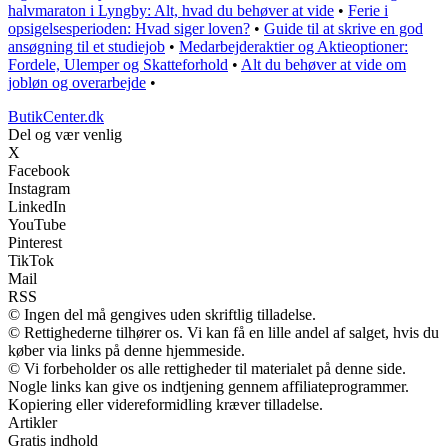
halvmaraton i Lyngby: Alt, hvad du behøver at vide
•
Ferie i
opsigelsesperioden: Hvad siger loven?
•
Guide til at skrive en god
ansøgning til et studiejob
•
Medarbejderaktier og Aktieoptioner:
Fordele, Ulemper og Skatteforhold
•
Alt du behøver at vide om
jobløn og overarbejde
•
ButikCenter.dk
Del og vær venlig
X
Facebook
Instagram
LinkedIn
YouTube
Pinterest
TikTok
Mail
RSS
© Ingen del må gengives uden skriftlig tilladelse.
© Rettighederne tilhører os. Vi kan få en lille andel af salget, hvis du
køber via links på denne hjemmeside.
© Vi forbeholder os alle rettigheder til materialet på denne side.
Nogle links kan give os indtjening gennem affiliateprogrammer.
Kopiering eller videreformidling kræver tilladelse.
Artikler
Gratis indhold