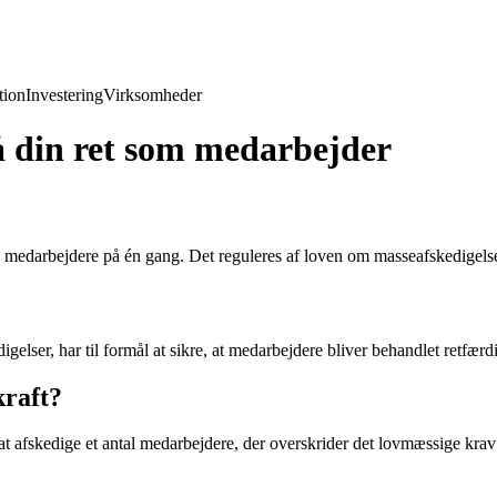
ion
Investering
Virksomheder
å din ret som medarbejder
 medarbejdere på én gang. Det reguleres af loven om masseafskedigelser,
lser, har til formål at sikre, at medarbejdere bliver behandlet retfærd
kraft?
t afskedige et antal medarbejdere, der overskrider det lovmæssige krav 