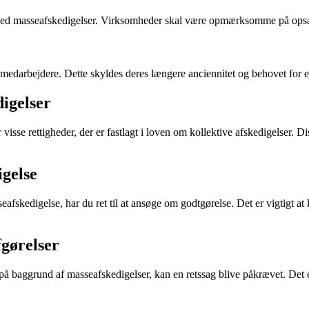
år ved masseafskedigelser. Virksomheder skal være opmærksomme på opsæ
 medarbejdere. Dette skyldes deres længere anciennitet og behovet for e
igelser
isse rettigheder, der er fastlagt i loven om kollektive afskedigelser. Dis
gelse
eafskedigelse, har du ret til at ansøge om godtgørelse. Det er vigtigt a
fgørelser
på baggrund af masseafskedigelser, kan en retssag blive påkrævet. Det e