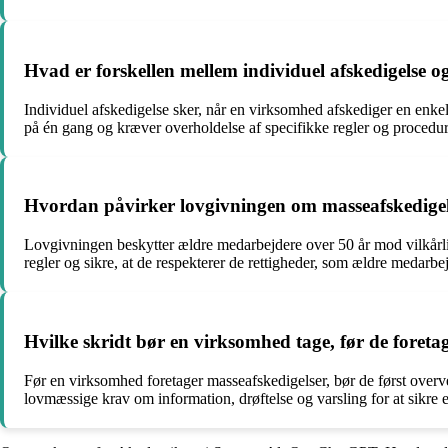
Hvad er forskellen mellem individuel afskedigelse og
Individuel afskedigelse sker, når en virksomhed afskediger en enke
på én gang og kræver overholdelse af specifikke regler og procedure
Hvordan påvirker lovgivningen om masseafskedigel
Lovgivningen beskytter ældre medarbejdere over 50 år mod vilkårli
regler og sikre, at de respekterer de rettigheder, som ældre medarbe
Hvilke skridt bør en virksomhed tage, før de foreta
Før en virksomhed foretager masseafskedigelser, bør de først overveje
lovmæssige krav om information, drøftelse og varsling for at sikre e