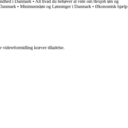
Sundhed i Danmark
•
Alt hvad du behøver at vide om flexjob løn og
 Danmark
•
Minimumsløn og Lønninger i Danmark
•
Økonomisk hjælp
r videreformidling kræver tilladelse.