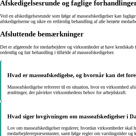
Afskedigelsesrunde og faglige forhandlinge
Ved en afskedigelsesrunde som følge af masseafskedigelser kan faglige
afskedigelserne og sikre en retfærdig behandling af alle berørte medarb
Afsluttende bemærkninger
Det er afgørende for medarbejdere og virksomheder at have kendskab til
ordentlig og fair behandling i tilfælde af masseafskedigelser.
Hvad er masseafskedigelse, og hvornår kan det fo
Masseafskedigelse refererer til en situation, hvor en virksomhed af
ændringer, der påvirker virksomhedens behov for arbejdskraft.
Hvad siger lovgivningen om masseafskedigelser i Da
Lov om masseafskedigelser regulerer, hvordan virksomheder skal hå
medarbejderrepræsentanter, samt følge regler om varslingstider og 