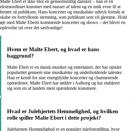
Malte Ebert er ikke blot en gennemsnitlig dansker – han er en
ekstraordinær kunstner med masser af talent og en unik evne til at
berøre sit publikum. Hans koncerter og musikalske udtryk formår at
skabe en fortryllende stemning, som publikum sent vil glemme. Hold
øje med Malte Eberts kommende koncerter og shows – det bliver en
oplevelse ud over det sædvanlige!
Hvem er Malte Ebert, og hvad er hans
baggrund?
Malte Ebert er en dansk musiker og entertainer, der har opnået
popularitet gennem sine musikalske og underholdende talenter.
Han er kendt for sine energifyldte koncerter og charmerende
optrædener. Malte Ebert har rødder i Aalborg og har etableret
sig som en af landets mest spændende kunstnere.
Hvad er Julehjertets Hemmelighed, og hvilken
rolle spiller Malte Ebert i dette projekt?
Julehjertets Hemmelighed er en populær juleforestilling, hvor