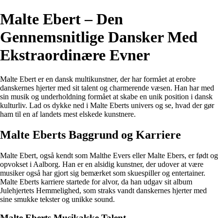
Malte Ebert – Den
Gennemsnitlige Dansker Med
Ekstraordinære Evner
Malte Ebert er en dansk multikunstner, der har formået at erobre
danskernes hjerter med sit talent og charmerende væsen. Han har med
sin musik og underholdning formået at skabe en unik position i dansk
kulturliv. Lad os dykke ned i Malte Eberts univers og se, hvad der gør
ham til en af landets mest elskede kunstnere.
Malte Eberts Baggrund og Karriere
Malte Ebert, også kendt som Malthe Evers eller Malte Ebers, er født og
opvokset i Aalborg. Han er en alsidig kunstner, der udover at være
musiker også har gjort sig bemærket som skuespiller og entertainer.
Malte Eberts karriere startede for alvor, da han udgav sit album
Julehjertets Hemmelighed, som straks vandt danskernes hjerter med
sine smukke tekster og unikke sound.
Malte Eberts Musikalske Talent