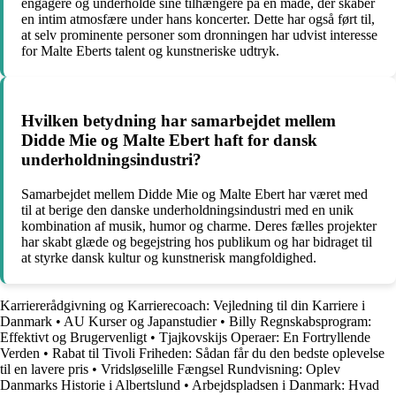
engagere og underholde sine tilhængere på en måde, der skaber
en intim atmosfære under hans koncerter. Dette har også ført til,
at selv prominente personer som dronningen har udvist interesse
for Malte Eberts talent og kunstneriske udtryk.
Hvilken betydning har samarbejdet mellem
Didde Mie og Malte Ebert haft for dansk
underholdningsindustri?
Samarbejdet mellem Didde Mie og Malte Ebert har været med
til at berige den danske underholdningsindustri med en unik
kombination af musik, humor og charme. Deres fælles projekter
har skabt glæde og begejstring hos publikum og har bidraget til
at styrke dansk kultur og kunstnerisk mangfoldighed.
Karriererådgivning og Karrierecoach: Vejledning til din Karriere i
Danmark
•
AU Kurser og Japanstudier
•
Billy Regnskabsprogram:
Effektivt og Brugervenligt
•
Tjajkovskijs Operaer: En Fortryllende
Verden
•
Rabat til Tivoli Friheden: Sådan får du den bedste oplevelse
til en lavere pris
•
Vridsløselille Fængsel Rundvisning: Oplev
Danmarks Historie i Albertslund
•
Arbejdspladsen i Danmark: Hvad