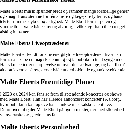
Malte Eberts musik spænder bredt og rammer mange forskellige genrer
og smag. Hans stemme formår at røre og begejstre lytterne, og hans
tekster rummer dybde og ærlighed. Malte Ebert formår på en og
samme tid at være både sjov og alvorlig, hvilket gør ham til en meget
alsidig kunstner.
Malte Eberts Liveoptrædener
Malte Ebert er kendt for sine energifyldte liveoptrædener, hvor han
formår at skabe en magisk stemning og få publikum til at synge med.
Hans koncerter er en oplevelse ud over det sædvanlige, og han formår
altid at levere et show, der er både underholdende og tankevækkende.
Malte Eberts Fremtidige Planer
I 2023 og 2024 kan fans se frem til spændende koncerter og shows
med Malte Ebert. Han har allerede annonceret koncerter i Aalborg,
hvor publikum kan opleve hans unikke musikalske talent live.
Derudover arbejder Malte Ebert på nye projekter, der med sikkerhed
vil overraske og glæde hans fans.
Malte Eberts Personlighed