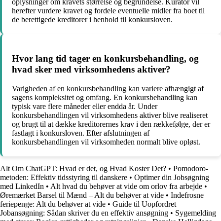
oplysninger om kravets størrelse og begrundelse. Kurator vil
herefter vurdere kravet og fordele eventuelle midler fra boet til
de berettigede kreditorer i henhold til konkursloven.
Hvor lang tid tager en konkursbehandling, og
hvad sker med virksomhedens aktiver?
Varigheden af en konkursbehandling kan variere afhængigt af
sagens kompleksitet og omfang. En konkursbehandling kan
typisk vare flere måneder eller endda år. Under
konkursbehandlingen vil virksomhedens aktiver blive realiseret
og brugt til at dække kreditorernes krav i den rækkefølge, der er
fastlagt i konkursloven. Efter afslutningen af
konkursbehandlingen vil virksomheden normalt blive opløst.
Alt Om ChatGPT: Hvad er det, og Hvad Koster Det?
•
Pomodoro-
metoden: Effektiv tidsstyring til danskere
•
Optimer din Jobsøgning
med LinkedIn
•
Alt hvad du behøver at vide om orlov fra arbejde
•
Øremærket Barsel til Mænd – Alt du behøver at vide
•
Indefrosne
feriepenge: Alt du behøver at vide
•
Guide til Uopfordret
Jobansøgning: Sådan skriver du en effektiv ansøgning
•
Sygemelding