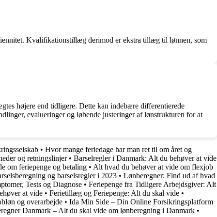
iennitet. Kvalifikationstillæg derimod er ekstra tillæg til lønnen, som
tes højere end tidligere. Dette kan indebære differentierede
ndlinger, evalueringer og løbende justeringer af lønstrukturen for at
kringsselskab
•
Hvor mange feriedage har man ret til om året og
heder og retningslinjer
•
Barselregler i Danmark: Alt du behøver at vide
de om feriepenge og betaling
•
Alt hvad du behøver at vide om flexjob
rselsberegning og barselsregler i 2023
•
Lønberegner: Find ud af hvad
ptomer, Tests og Diagnose
•
Feriepenge fra Tidligere Arbejdsgiver: Alt
ehøver at vide
•
Ferietillæg og Feriepenge: Alt du skal vide
•
obløn og overarbejde
•
Ida Min Side – Din Online Forsikringsplatform
regner Danmark – Alt du skal vide om lønberegning i Danmark
•