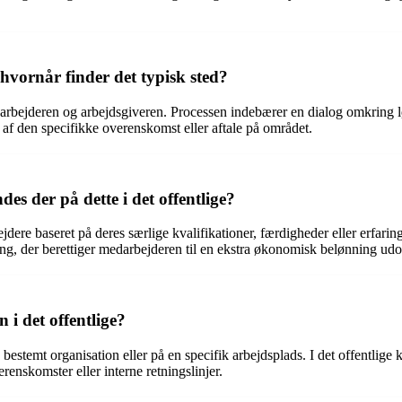
 hvornår finder det typisk sted?
rbejderen og arbejdsgiveren. Processen indebærer en dialog omkring løn,
 af den specifikke overenskomst eller aftale på området.
des der på dette i det offentlige?
bejdere baseret på deres særlige kvalifikationer, færdigheder eller erfari
ring, der berettiger medarbejderen til en ekstra økonomisk belønning ud
 i det offentlige?
n bestemt organisation eller på en specifik arbejdsplads. I det offentlig
erenskomster eller interne retningslinjer.