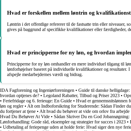
Hvad er forskellen mellem løntrin og kvalifikationsti
Løntrin i det offentlige refererer til de fastsatte trin eller niveau
gives på baggrund af specifikke kvalifikationer eller færdigheder, de
Hvad er principperne for ny løn, og hvordan impleme
Principperne for ny løn omhandler en mere individuel tilgang til l
lønforhøjelser baseret på individuelle kvalifikationer og resultater.
afspejle medarbejdernes værdi og bidrag.
IDA Fagforening og Ingeniørforeningen
•
Guide til danske helligdage:
hvordan optjenes de?
•
Legoland Rabatter, Tilbud og Priser 2023
•
Opsi
•
Feriefridage og 6. ferieuge: En Guide
•
Hvad er gennemsnitslønnen f
løn og regler
•
Alt om Indboforsikring for Studerende: Sådan Finder du 
du fortjener at tjene
•
Alt hvad du behøver at vide om orlov fra arbejde
Hvad Du Behøver At Vide
•
Sådan Skriver Du en God Jobansøgning: 
Lønforhandling: Gode råd, eksempler og strategier for succes i 2023
•
•
Udbetaling af feriepenge uden at holde ferie: Hvad siger den nye feri