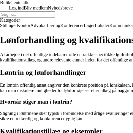
ButikCenter.dk
Log ind
Bliv medlem
Nyhedsbreve
Kategorier
Stillinger
Kontor
Advokat
Læring
Konferencer
Lager
Lokaler
Kommunikat
Lønforhandling og kvalifikationst
At arbejde i det offentlige indebærer ofte en række specifikke lønforhold
kvalifikationstillæg og andre relevante emner inden for det offentlige 
Løntrin og lønforhandlinger
En løntrin offentlig ansat angiver den konkrete position på lønskalaen, 
kan man diskutere muligheder for lønforhøjelser eller tillæg på baggrund
Hvornår stiger man i løntrin?
Stigning i løntrinene sker typisk i forbindelse med årlige evalueringer e
sikre en retfærdig og konkurrencedygtig løn.
Kvalifikationstillæg og eksempler