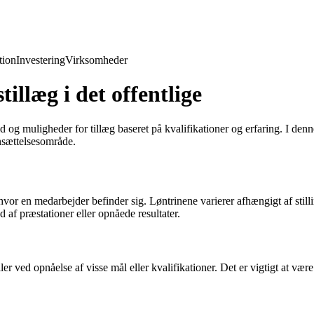
ion
Investering
Virksomheder
illæg i det offentlige
 og muligheder for tillæg baseret på kvalifikationer og erfaring. I denne
ansættelsesområde.
hvor en medarbejder befinder sig. Løntrinene varierer afhængigt af stilli
 af præstationer eller opnåede resultater.
ller ved opnåelse af visse mål eller kvalifikationer. Det er vigtigt at v