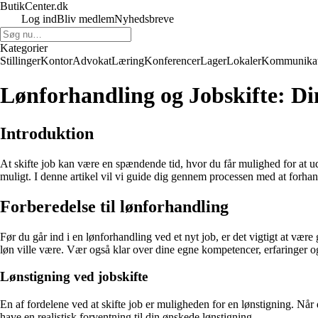
ButikCenter.dk
Log ind
Bliv medlem
Nyhedsbreve
Kategorier
Stillinger
Kontor
Advokat
Læring
Konferencer
Lager
Lokaler
Kommunikat
Lønforhandling og Jobskifte: Din
Introduktion
At skifte job kan være en spændende tid, hvor du får mulighed for at ud
muligt. I denne artikel vil vi guide dig gennem processen med at forhan
Forberedelse til lønforhandling
Før du går ind i en lønforhandling ved et nyt job, er det vigtigt at være
løn ville være. Vær også klar over dine egne kompetencer, erfaringer o
Lønstigning ved jobskifte
En af fordelene ved at skifte job er muligheden for en lønstigning. Når
have en realistisk forventning til din ønskede lønstigning.