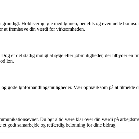
nnem grundigt. Hold særligt øje med lønnen, benefits og eventuelle bonus
for at fremhæve din værdi for virksomheden.
Dog er det stadig muligt at søge efter jobmuligheder, der tilbyder en ri
god løn.
 og gode lønforhandlingsmuligheder. Vær opmærksom på at tilmelde dig job
munikationsevner. Du bør altid være klar over din værdi på arbejdsmarke
et godt samarbejde og retfærdig belønning for dine bidrag.