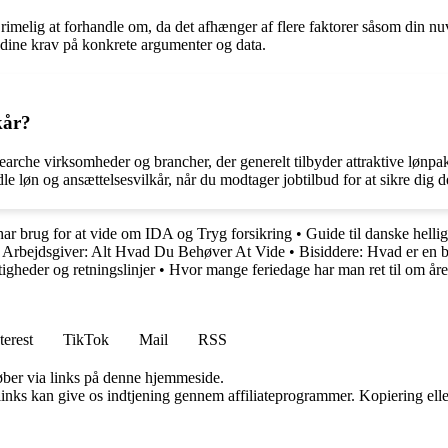
er rimelig at forhandle om, da det afhænger af flere faktorer såsom din
e dine krav på konkrete argumenter og data.
kår?
earche virksomheder og brancher, der generelt tilbyder attraktive lønpa
dle løn og ansættelsesvilkår, når du modtager jobtilbud for at sikre dig d
har brug for at vide om IDA og Tryg forsikring
•
Guide til danske helli
re Arbejdsgiver: Alt Hvad Du Behøver At Vide
•
Bisiddere: Hvad er en b
igheder og retningslinjer
•
Hvor mange feriedage har man ret til om åre
terest
TikTok
Mail
RSS
 køber via links på denne hjemmeside.
 links kan give os indtjening gennem affiliateprogrammer. Kopiering elle