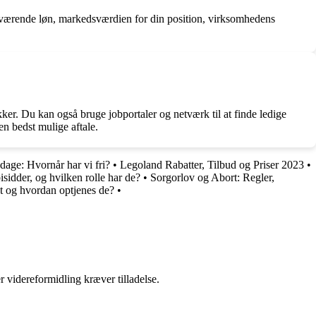
 nuværende løn, markedsværdien for din position, virksomhedens
kker. Du kan også bruge jobportaler og netværk til at finde ledige
en bedst mulige aftale.
gdage: Hvornår har vi fri?
•
Legoland Rabatter, Tilbud og Priser 2023
•
isidder, og hvilken rolle har de?
•
Sorgorlov og Abort: Regler,
t og hvordan optjenes de?
•
r videreformidling kræver tilladelse.