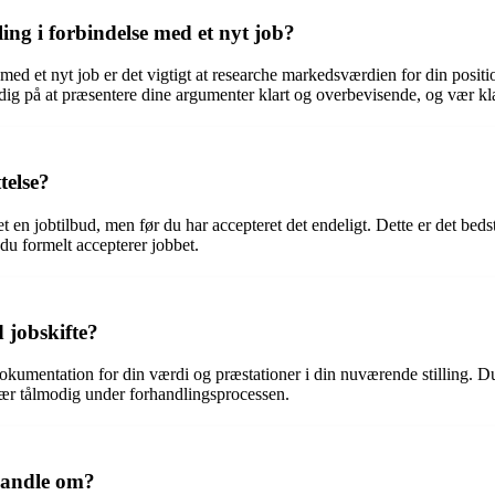
ing i forbindelse med et nyt job?
e med et nyt job er det vigtigt at researche markedsværdien for din posi
ig på at præsentere dine argumenter klart og overbevisende, og vær klar
telse?
 en jobtilbud, men før du har accepteret det endeligt. Dette er det bedst
du formelt accepterer jobbet.
 jobskifte?
e dokumentation for din værdi og præstationer i din nuværende stilling. 
vær tålmodig under forhandlingsprocessen.
rhandle om?