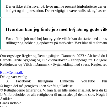
Der er ikke et fast svar på, hvor mange procent lønforhøjelse der 
budget og din præstation. Det er vigtigt at være realistisk og baser
Hvordan kan jeg finde job med høj løn og gode vil
For at finde job med høj løn og gode vilkår kan du starte med at res
stillinger og holde dig opdateret på markedet. Vær klar til at forhan
Omsorgsdage Regler og Retningslinjer i Danmark 2023
•
Alt hvad du 
Barnets Første Sygedag og Funktionærloven
•
Feriepenge fra Tidlige
Rettigheder og Vilkår i Danmark
•
Sygemelding med stress: Regler, rett
ButikCenter.dk
Del og vær venlig
X
Facebook
Instagram
LinkedIn
YouTube
Pin
© Ingen del må gengives uden skriftlig tilladelse.
© Rettighederne tilhører os. Vi kan få en lille andel af salget, hvis du
© Vi forbeholder os alle rettigheder til materialet på denne side. Nogle
Artikler
Gratis indhold