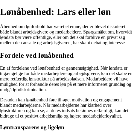
Lønåbenhed: Lars eller løn
Åbenhed om lønforhold har været et emne, der er blevet diskuteret
både blandt arbejdsgivere og medarbejdere. Spørgsmålet om, hvorvidt
løndata bør være offentlige, eller om det skal forblive en privat sag
mellem den ansatte og arbejdsgiveren, har skabt debat og interesse.
Fordele ved lønåbenhed
En af fordelene ved lønåbenhed er gennemsigtighed. Når løndata er
tilgængelige for både medarbejdere og arbejdsgivere, kan det skabe en
mere retfærdig lønstruktur på arbejdspladsen. Medarbejdere vil have
mulighed for at forhandle deres løn på et mere informeret grundlag og
undgå løndiskrimination.
Desuden kan lønåbenhed føre til øget motivation og engagement
blandt medarbejderne. Når medarbejderne har klarhed over
lønstrukturen og kan se, at deres indsats belønnes retfærdigt, kan det
bidrage til et positivt arbejdsmiljø og højere medarbejderloyalitet.
Løntransparens og ligeløn