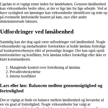
Ligeløn er et vigtigt emne inden for løndebatten. Gennem lønåbenhed
kan virksomheder bedre sikre, at der er lige løn for lige arbejde. Ved at
have synlighed om lønninger kan virksomheder identificere og rette op
på eventuelle lønforskelle baseret på køn, race eller andre
diskriminerende faktorer.
Udfordringer ved lønåbenhed
Samtidig kan der dog også være udfordringer ved lønåbenhed. Nogle
virksomheder og medarbejdere foretrækker at holde løndata fortrolige
af konkurrencehensyn eller af personlige årsager. Der kan også opstå
misforståelser og konflikter, hvis løndata tolkes forskelligt eller ikke er
klart kommunikeret.
Manglende kontrol over fortolkning af løndata
Privatlivsbeskyttelse
Interne konflikter
Lars eller løn: Balancen mellem gennemsigtighed og
fortrolighed
Det er vigtigt at finde en balance mellem lønåbenhed og bevarelse af
en vis grad af fortrolighed. Nogle virksomheder har valgt at