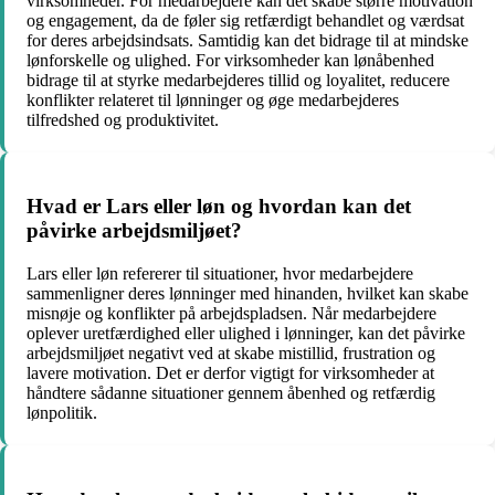
virksomheder. For medarbejdere kan det skabe større motivation
og engagement, da de føler sig retfærdigt behandlet og værdsat
for deres arbejdsindsats. Samtidig kan det bidrage til at mindske
lønforskelle og ulighed. For virksomheder kan lønåbenhed
bidrage til at styrke medarbejderes tillid og loyalitet, reducere
konflikter relateret til lønninger og øge medarbejderes
tilfredshed og produktivitet.
Hvad er Lars eller løn og hvordan kan det
påvirke arbejdsmiljøet?
Lars eller løn refererer til situationer, hvor medarbejdere
sammenligner deres lønninger med hinanden, hvilket kan skabe
misnøje og konflikter på arbejdspladsen. Når medarbejdere
oplever uretfærdighed eller ulighed i lønninger, kan det påvirke
arbejdsmiljøet negativt ved at skabe mistillid, frustration og
lavere motivation. Det er derfor vigtigt for virksomheder at
håndtere sådanne situationer gennem åbenhed og retfærdig
lønpolitik.