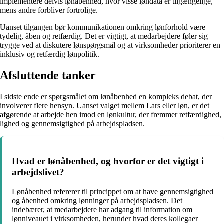
implementere delvis lønåbenhed, hvor visse løndata er tilgængelige,
mens andre forbliver fortrolige.
Uanset tilgangen bør kommunikationen omkring lønforhold være
tydelig, åben og retfærdig. Det er vigtigt, at medarbejdere føler sig
trygge ved at diskutere lønspørgsmål og at virksomheder prioriterer en
inklusiv og retfærdig lønpolitik.
Afsluttende tanker
I sidste ende er spørgsmålet om lønåbenhed en kompleks debat, der
involverer flere hensyn. Uanset valget mellem Lars eller løn, er det
afgørende at arbejde hen imod en lønkultur, der fremmer retfærdighed,
lighed og gennemsigtighed på arbejdspladsen.
Hvad er lønåbenhed, og hvorfor er det vigtigt i
arbejdslivet?
Lønåbenhed refererer til princippet om at have gennemsigtighed
og åbenhed omkring lønninger på arbejdspladsen. Det
indebærer, at medarbejdere har adgang til information om
lønniveauet i virksomheden, herunder hvad deres kollegaer