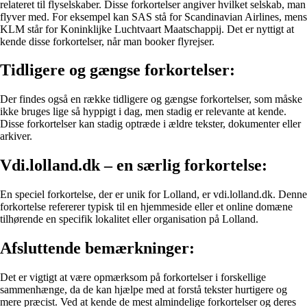
relateret til flyselskaber. Disse forkortelser angiver hvilket selskab, man
flyver med. For eksempel kan SAS stå for Scandinavian Airlines, mens
KLM står for Koninklijke Luchtvaart Maatschappij. Det er nyttigt at
kende disse forkortelser, når man booker flyrejser.
Tidligere og gængse forkortelser:
Der findes også en række tidligere og gængse forkortelser, som måske
ikke bruges lige så hyppigt i dag, men stadig er relevante at kende.
Disse forkortelser kan stadig optræde i ældre tekster, dokumenter eller
arkiver.
Vdi.lolland.dk – en særlig forkortelse:
En speciel forkortelse, der er unik for Lolland, er vdi.lolland.dk. Denne
forkortelse refererer typisk til en hjemmeside eller et online domæne
tilhørende en specifik lokalitet eller organisation på Lolland.
Afsluttende bemærkninger:
Det er vigtigt at være opmærksom på forkortelser i forskellige
sammenhænge, da de kan hjælpe med at forstå tekster hurtigere og
mere præcist. Ved at kende de mest almindelige forkortelser og deres