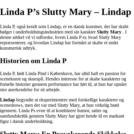
Linda P’s Slutty Mary – Lindap
Linda P, også kendt som Lindap, er en dansk kunstner, der har skabt
bølger i underholdningsindustrien med sin karakter
Slutty Mary
. I
denne artikel vil vi udforske, hvem Linda P er, hvad Slutty Mary
repræsenterer, og hvordan Lindap har formået at skabe et unikt
kunstnerisk udtryk.
Historien om Linda P
Linda P, født Linda Pind i København, har altid haft en passion for
scenekunst og skuespil. Hendes interesse for at skabe karakterer og
fortælle historier gennem performance har ført til, at hun har opnået
stor anerkendelse for sit arbejde.
Lindap
begyndte at eksperimentere med forskellige karakterer og
sceneshows, men det var med Slutty Mary, at hun virkelig brød
igennem. Linda Ps evne til at kombinere humor, satire og
samfundskritik gennem Slutty Mary har gjort hende til en markant
figur i dansk underholdning.
Slutty Mary: En Provokerende Skikkelse