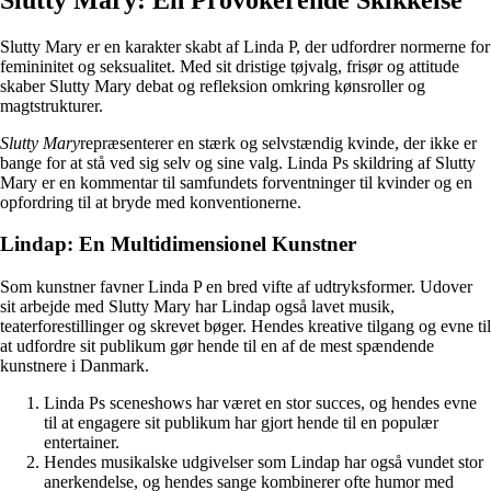
Slutty Mary er en karakter skabt af Linda P, der udfordrer normerne for
femininitet og seksualitet. Med sit dristige tøjvalg, frisør og attitude
skaber Slutty Mary debat og refleksion omkring kønsroller og
magtstrukturer.
Slutty Mary
repræsenterer en stærk og selvstændig kvinde, der ikke er
bange for at stå ved sig selv og sine valg. Linda Ps skildring af Slutty
Mary er en kommentar til samfundets forventninger til kvinder og en
opfordring til at bryde med konventionerne.
Lindap: En Multidimensionel Kunstner
Som kunstner favner Linda P en bred vifte af udtryksformer. Udover
sit arbejde med Slutty Mary har Lindap også lavet musik,
teaterforestillinger og skrevet bøger. Hendes kreative tilgang og evne til
at udfordre sit publikum gør hende til en af de mest spændende
kunstnere i Danmark.
Linda Ps sceneshows har været en stor succes, og hendes evne
til at engagere sit publikum har gjort hende til en populær
entertainer.
Hendes musikalske udgivelser som Lindap har også vundet stor
anerkendelse, og hendes sange kombinerer ofte humor med