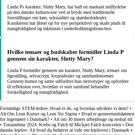
Linda Ps karakter, Slutty Mary, har haft en markant indflydelse
på den danske kulturscene ved at bryde med traditionelle
forestillinger om køn, seksualitet og skønhedsidealer.
Karakteren har åbnet op for nye perspektiver og skabt plads til
mangfoldighed og inklusion i underholdningsbranchen.
Hvilke temaer og budskaber formidler Linda P
gennem sin karakter, Slutty Mary?
Linda P formidler gennem sin karakter, Slutty Mary, temaer om
ligestilling, selvaccept, kropsidealer og samfundsnormer.
Gennem humor og satire udfordrer hun stereotyper og opfordrer
til refleksion over, hvordan vi som samfund behandler
forskellighed og mangfoldighed.
Fremtidige STEM-ledere: Hvad er de, og hvordan udvikler vi dem?
•
Alt Om Lean Kurser og Lean Six Sigma
•
Hvad er gennemsnitslønnen
for ingeniører i Danmark?
•
Alt om 30 timers arbejdsuge og nedsat tid
•
Tomandstur 2024: Krebs og Falck til Michael Falch koncerten
•
Den
danske lejelov: Alt hvad du behøver at vide om lejeloven i Danmark
•