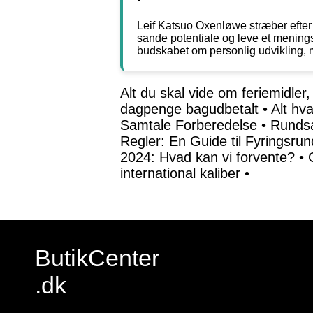
Leif Katsuo Oxenløwe stræber efter
sande potentiale og leve et menings
budskabet om personlig udvikling, m
Alt du skal vide om feriemidler
dagpenge bagudbetalt
•
Alt hv
Samtale Forberedelse
•
Rundsa
Regler: En Guide til Fyringsrun
2024: Hvad kan vi forvente?
•
international kaliber
•
ButikCenter
.dk