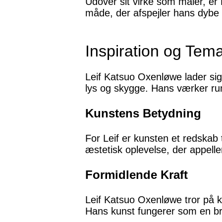
Udover sit virke som maler, er
måde, der afspejler hans dybe 
Inspiration og Tema
Leif Katsuo Oxenløwe lader si
lys og skygge. Hans værker rumm
Kunstens Betydning
For Leif er kunsten et redskab
æstetisk oplevelse, der appeller
Formidlende Kraft
Leif Katsuo Oxenløwe tror på k
Hans kunst fungerer som en bro