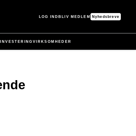
LOG IND
BLIV MEDLEM
Nyhedsbreve
N
INVESTERING
VIRKSOMHEDER
ende