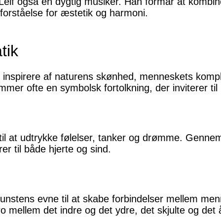
 Leif også en dygtig musiker. Han formår at kombin
forståelse for æstetik og harmoni.
tik
g inspirere af naturens skønhed, menneskets kompl
er ofte en symbolsk fortolkning, der inviterer til 
 til at udtrykke følelser, tanker og drømme. Genne
er til både hjerte og sind.
unstens evne til at skabe forbindelser mellem men
 mellem det indre og det ydre, det skjulte og det 