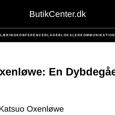
ButikCenter.dk
T
LÆRING
KONFERENCER
LAGER
LOKALER
KOMMUNIKATIO
Oxenløwe: En Dybdegå
if Katsuo Oxenløwe