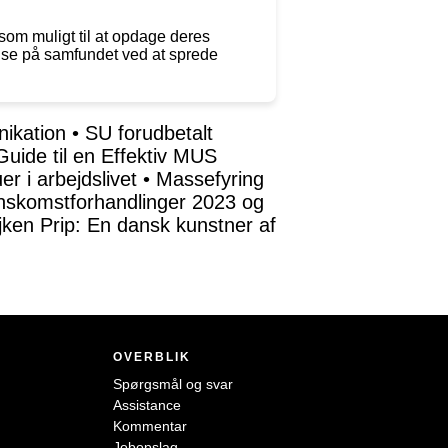
som muligt til at opdage deres
else på samfundet ved at sprede
ikation
•
SU forudbetalt
Guide til en Effektiv MUS
r i arbejdslivet
•
Massefyring
enskomstforhandlinger 2023 og
ken Prip: En dansk kunstner af
OVERBLIK
Spørgsmål og svar
Assistance
Kommentar
Jobopslag