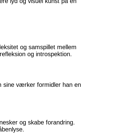
ere lyd og visuel kunst på en
eksitet og samspillet mellem
refleksion og introspektion.
m sine værker formidler han en
nesker og skabe forandring.
åbenlyse.