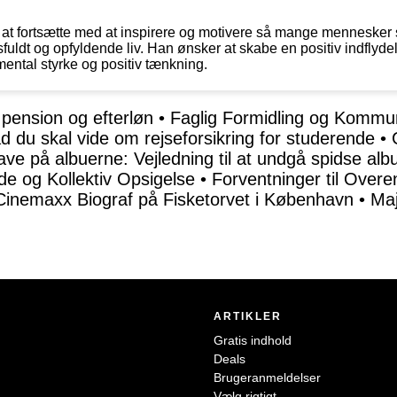
 at fortsætte med at inspirere og motivere så mange mennesker 
fuldt og opfyldende liv. Han ønsker at skabe en positiv indflyd
ental styrke og positiv tænkning.
, pension og efterløn
•
Faglig Formidling og Kommun
ad du skal vide om rejseforsikring for studerende
•
ve på albuerne: Vejledning til at undgå spidse albue
de og Kollektiv Opsigelse
•
Forventninger til Over
Cinemaxx Biograf på Fisketorvet i København
•
Maj
ARTIKLER
Gratis indhold
Deals
Brugeranmeldelser
Vælg rigtigt