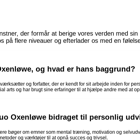
stner, der formår at berige vores verden med sin u
os på flere niveauer og efterlader os med en følel
Oxenløwe, og hvad er hans baggrund?
rksætter og forfatter, der er kendt for sit arbejde inden for per
l arts og har brugt sine erfaringer til at hjælpe andre med at op
uo Oxenløwe bidraget til personlig udv
lere bøger om emner som mental træning, motivation og selvudvi
etoder og værktøjer til at opnå succes og trivsel.