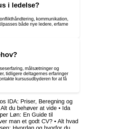
us i ledelse?
konflikthåndtering, kommunikation,
tilpasses både nye ledere, erfarne
behov?
elseserfaring, målsætninger og
 tidligere deltagernes erfaringer
kontakte kursusudbyderen for at få
os IDA: Priser, Beregning og
Alt du behøver at vide
•
Ida
er Løn: En Guide til
ver man et godt CV?
•
Alt hvad
ksen: Hvordan og hvorfor du