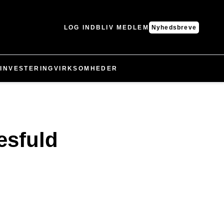
LOG IND
BLIV MEDLEM
Nyhedsbreve
N
INVESTERING
VIRKSOMHEDER
esfuld