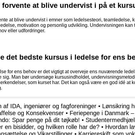
orvente at blive undervist i på et kurs
ente at blive undervist i emner som ledelsesteori, teamledelse, 
ledelse, motivation og personlig udvikling. Undervisningen kan 
ov eller udfordringer.
 det bedste kursus i ledelse for ens 
delse for ens behov er det vigtigt at overveje ens nuværende led
e sig. Man bør undersøge kursusindholdet, undervisningsmetoder,
 anerkendelser, som kurset har. Det kan også være en god idé at 
.
 af IDA, ingeniører og fagforeninger
•
Lønsikring h
affelse og Konsekvenser
•
Feriepenge i Danmark – 
do: Spar penge på dit tøjkøb!
•
Studentermedhjælp
r en bisidder, og hvilken rolle har de?
•
Hvordan la
nsættelse og Vikarstillinger
•
Karriereskift som vo