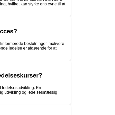
ng, hvilket kan styrke ens evne til at
ucces?
velinformerede beslutninger, motivere
ende ledelse er afgørende for at
ledelseskurser?
l ledelsesudvikling. En
lig udvikling og ledelsesmæssig