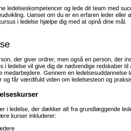
 dine ledelseskompetencer og lede dit team med succ
eudvikling. Uanset om du er en erfaren leder eller ø
kursus i ledelse hjælpe dig med at opnå dine mål.
lse
son, der giver ordrer, men også en person, der insp
s i ledelse vil give dig de nødvendige redskaber til
e medarbejdere. Gennem en ledelsesuddannelse lær
 og får værdifuld viden om ledelsesteori og praksi
delseskurser
ser i ledelse, der dækker alt fra grundlæggende led
ære kurser inkluderer:
Ledere