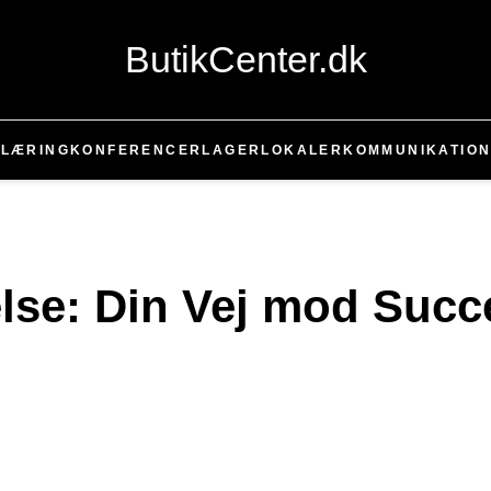
ButikCenter.dk
T
LÆRING
KONFERENCER
LAGER
LOKALER
KOMMUNIKATIO
lse: Din Vej mod Succ