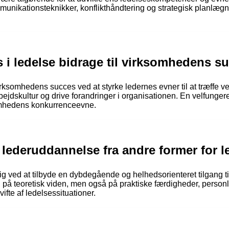
mmunikationsteknikker, konflikthåndtering og strategisk planlægni
 i ledelse bidrage til virksomhedens s
virksomhedens succes ved at styrke ledernes evner til at træffe 
ejdskultur og drive forandringer i organisationen. En velfunger
omhedens konkurrenceevne.
 lederuddannelse fra andre former for 
g ved at tilbyde en dybdegående og helhedsorienteret tilgang ti
 på teoretisk viden, men også på praktiske færdigheder, person
ifte af ledelsessituationer.