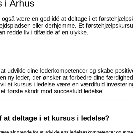
 i Århus
 også være en god idé at deltage i et førstehjælpsku
ejdspladsen eller derhjemme. Et førstehjælpskursu
 redde liv i tilfælde af en ulykke.
l at udvikle dine lederkompetencer og skabe positive
n ny leder, der ønsker at forbedre dine færdigheder
il et kursus i ledelse være en værdifuld investering 
det første skridt mod succesfuld ledelse!
 at deltage i et kursus i ledelse?
an være afgørende for at udvikle ens ledelseskompetencer og ev