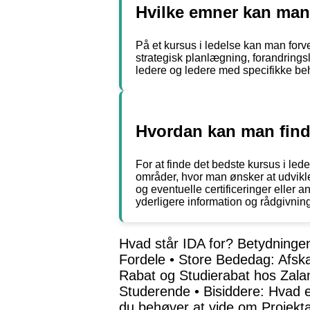
Hvilke emner kan man f
På et kursus i ledelse kan man forv
strategisk planlægning, forandrings
ledere og ledere med specifikke beh
Hvordan kan man finde
For at finde det bedste kursus i le
områder, hvor man ønsker at udvikl
og eventuelle certificeringer eller
yderligere information og rådgivning
Hvad står IDA for? Betydningen
Fordele
•
Store Bededag: Afsk
Rabat og Studierabat hos Zalan
Studerende
•
Bisiddere: Hvad e
du behøver at vide om Projekta