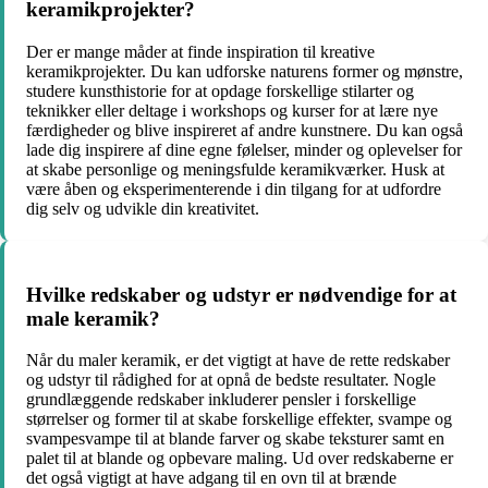
keramikprojekter?
Der er mange måder at finde inspiration til kreative
keramikprojekter. Du kan udforske naturens former og mønstre,
studere kunsthistorie for at opdage forskellige stilarter og
teknikker eller deltage i workshops og kurser for at lære nye
færdigheder og blive inspireret af andre kunstnere. Du kan også
lade dig inspirere af dine egne følelser, minder og oplevelser for
at skabe personlige og meningsfulde keramikværker. Husk at
være åben og eksperimenterende i din tilgang for at udfordre
dig selv og udvikle din kreativitet.
Hvilke redskaber og udstyr er nødvendige for at
male keramik?
Når du maler keramik, er det vigtigt at have de rette redskaber
og udstyr til rådighed for at opnå de bedste resultater. Nogle
grundlæggende redskaber inkluderer pensler i forskellige
størrelser og former til at skabe forskellige effekter, svampe og
svampesvampe til at blande farver og skabe teksturer samt en
palet til at blande og opbevare maling. Ud over redskaberne er
det også vigtigt at have adgang til en ovn til at brænde