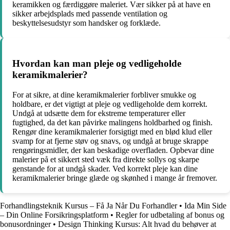
keramikken og færdiggøre maleriet. Vær sikker på at have en
sikker arbejdsplads med passende ventilation og
beskyttelsesudstyr som handsker og forklæde.
Hvordan kan man pleje og vedligeholde
keramikmalerier?
For at sikre, at dine keramikmalerier forbliver smukke og
holdbare, er det vigtigt at pleje og vedligeholde dem korrekt.
Undgå at udsætte dem for ekstreme temperaturer eller
fugtighed, da det kan påvirke malingens holdbarhed og finish.
Rengør dine keramikmalerier forsigtigt med en blød klud eller
svamp for at fjerne støv og snavs, og undgå at bruge skrappe
rengøringsmidler, der kan beskadige overfladen. Opbevar dine
malerier på et sikkert sted væk fra direkte sollys og skarpe
genstande for at undgå skader. Ved korrekt pleje kan dine
keramikmalerier bringe glæde og skønhed i mange år fremover.
Forhandlingsteknik Kursus – Få Ja Når Du Forhandler
•
Ida Min Side
– Din Online Forsikringsplatform
•
Regler for udbetaling af bonus og
bonusordninger
•
Design Thinking Kursus: Alt hvad du behøver at