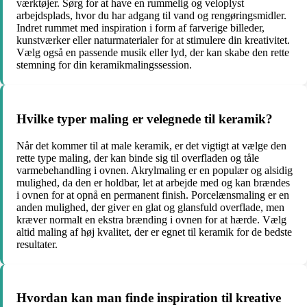
værktøjer. Sørg for at have en rummelig og veloplyst
arbejdsplads, hvor du har adgang til vand og rengøringsmidler.
Indret rummet med inspiration i form af farverige billeder,
kunstværker eller naturmaterialer for at stimulere din kreativitet.
Vælg også en passende musik eller lyd, der kan skabe den rette
stemning for din keramikmalingssession.
Hvilke typer maling er velegnede til keramik?
Når det kommer til at male keramik, er det vigtigt at vælge den
rette type maling, der kan binde sig til overfladen og tåle
varmebehandling i ovnen. Akrylmaling er en populær og alsidig
mulighed, da den er holdbar, let at arbejde med og kan brændes
i ovnen for at opnå en permanent finish. Porcelænsmaling er en
anden mulighed, der giver en glat og glansfuld overflade, men
kræver normalt en ekstra brænding i ovnen for at hærde. Vælg
altid maling af høj kvalitet, der er egnet til keramik for de bedste
resultater.
Hvordan kan man finde inspiration til kreative